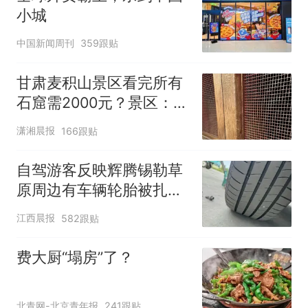
小城
中国新闻周刊
359跟贴
甘肃麦积山景区看完所有
石窟需2000元？景区：部
分石窟受特别保护，游客
潇湘晨报
166跟贴
可按需买
自驾游客反映辉腾锡勒草
原周边有车辆轮胎被扎，
修理店铺换胎价格高达千
江西晨报
582跟贴
元，官方发布情况通报
费大厨“塌房”了？
北青网-北京青年报
241跟贴