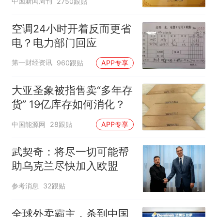
中国新闻周刊
2750跟贴
空调24小时开着反而更省
电？电力部门回应
第一财经资讯
960跟贴
APP专享
大亚圣象被指售卖“多年存
货” 19亿库存如何消化？
中国能源网
28跟贴
APP专享
武契奇：将尽一切可能帮
助乌克兰尽快加入欧盟
参考消息
32跟贴
全球外卖霸主，杀到中国