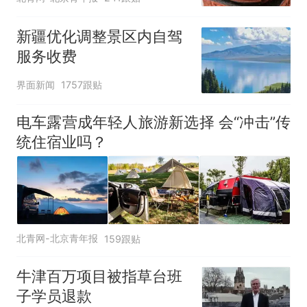
新疆优化调整景区内自驾
服务收费
界面新闻
1757跟贴
电车露营成年轻人旅游新选择 会“冲击”传
统住宿业吗？
北青网-北京青年报
159跟贴
牛津百万项目被指草台班
子学员退款