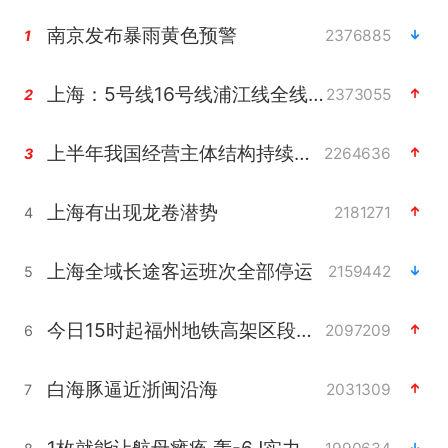
南京发布暴雨黄色预警
2376885
1
上海：5号线16号线浦江线全线停运
2373055
2
上半年我国经营主体结构持续优化
2264636
3
上海有出现龙卷潜势
2181271
4
上海全域长途客运班次全部停运
2159442
5
今日15时起福州地铁高架区段停运
2097209
6
白海豚逼近浙闽沿海
2031309
7
1枚就能让航母瘫痪 轰-6J实力有多强