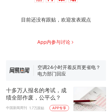
十多万人报名的考试，成绩
热
目前还没有跟贴，欢迎发表观点
全部作废，公平么？
全球唯一没有法定首都的国
新
家，刚改国名，总统就邀请中
国大使骑行绕了几乎整个国境
搬家报价570元，搬到楼下交
App内参与讨论
线一圈，还曾两次到中国寻根
5060元才肯搬上楼！女子傻眼
了……
视频丨只要一枚命中就能让航
母瘫痪 轰-6J实力有多强？
空调24小时开着反而更省电？
电力部门回应
佛山一中学招聘物理教师，笔
试前13名均遭淘汰？教育局：
十多万人报名的考试，成
已叫停招聘，成立调查组全面
十多万人报名的考试，成绩
热
绩全部作废，公平么？
核查
全部作废，公平么？
中国新闻周刊
1.7万跟贴
APP专享