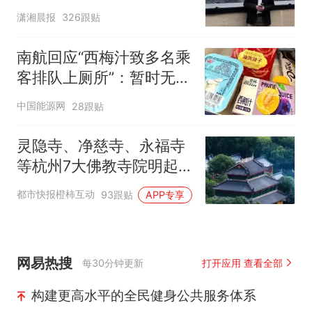
潇湘晨报
326跟贴
南航回应“西梅汁致多名乘
客排队上厕所”：暂时无法
核查是否发放西梅汁
中国能源网
28跟贴
灵隐寺、净慈寺、永福寺
等杭州7大佛教寺院明起
临时关闭，别跑空了
都市快报橙柿互动
93跟贴
APP专享
网易热搜
每30分钟更新
打开应用 查看全部
构建更高水平的全民健身公共服务体系