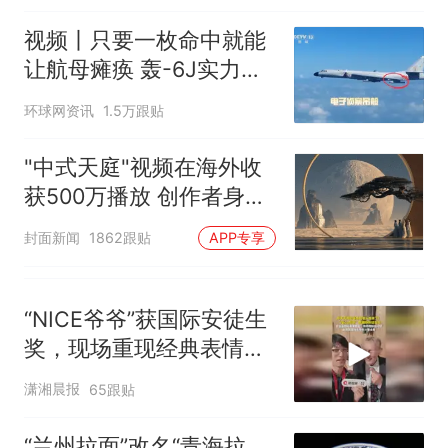
视频丨只要一枚命中就能
让航母瘫痪 轰-6J实力有
多强？
环球网资讯
1.5万跟贴
"中式天庭"视频在海外收
获500万播放 创作者身份
披露
封面新闻
1862跟贴
APP专享
“NICE爷爷”获国际安徒生
奖，现场重现经典表情
包，向中国粉丝问好
潇湘晨报
65跟贴
“兰州拉面”改名“青海拉