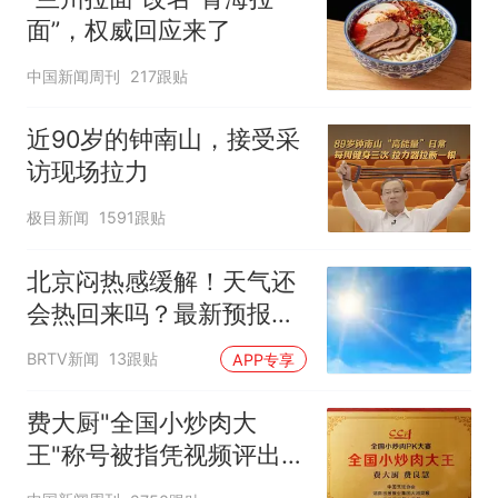
面”，权威回应来了
中国新闻周刊
217跟贴
近90岁的钟南山，接受采
访现场拉力
极目新闻
1591跟贴
北京闷热感缓解！天气还
会热回来吗？最新预报
——
BRTV新闻
13跟贴
APP专享
费大厨"全国小炒肉大
王"称号被指凭视频评出
官方回应