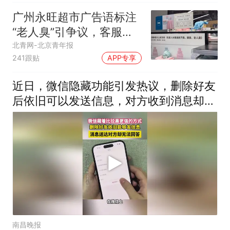
广州永旺超市广告语标注
“老人臭”引争议，客服回
应
北青网-北京青年报
241跟贴
APP专享
近日，微信隐藏功能引发热议，删除好友
后依旧可以发送信息，对方收到消息却无
法回复
南昌晚报