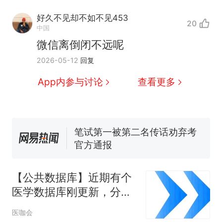
因老师一句“跟我回家”改写了
好久不见却不如不见453
人生
20
制裁瓜子饺子，美国怕什
新
中国
么？
微信离倒闭不远呢
费大厨“全国小炒肉大王”称
2026-05-12
回复
号，仅凭视频评出？中国烹饪
协会回应
男子上山采菌偶然发现鸡枞菌
App内参与讨论
查看更多
窝，原地守1天等它长大：挖了
140多朵
美国渔民钓获鲨鱼徒手将其拽
回大海 目击者直呼震惊 （视频
来源：参考消息）
笔试第一被第二名传话劝弃考
官方通报
那个在床头放菜刀的女孩，
热
因老师一句“跟我回家”改写了
【公共数据库】近期有个
人生
医学数据库刚更新，分享
8个低内卷可直接复刻的
医咖会
选题！