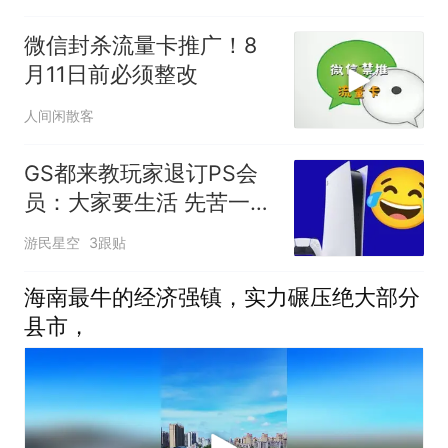
微信封杀流量卡推广！8
月11日前必须整改
人间闲散客
GS都来教玩家退订PS会
员：大家要生活 先苦一苦
索尼
游民星空
3跟贴
海南最牛的经济强镇，实力碾压绝大部分
县市，