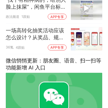
脸上抹屎”，闲鱼平台标价
2000元，客服：有害信息
政法频道
1跟贴
APP专享
会下架
一场高转化抽奖活动应该
怎么设计？从奖品、规则
到传播路径的完整拆解
36氪
4跟贴
APP专享
微信悄悄更新：朋友圈、语音、扫一扫等
功能新增 AI 入口