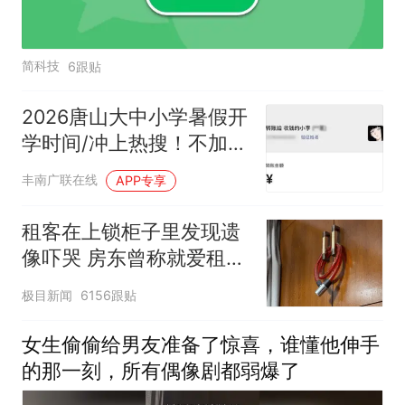
简科技
6跟贴
2026唐山大中小学暑假开
学时间/冲上热搜！不加微
信好友，怎么用微信？
丰南广联在线
APP专享
租客在上锁柜子里发现遗
像吓哭 房东曾称就爱租给
男生
极目新闻
6156跟贴
女生偷偷给男友准备了惊喜，谁懂他伸手
的那一刻，所有偶像剧都弱爆了