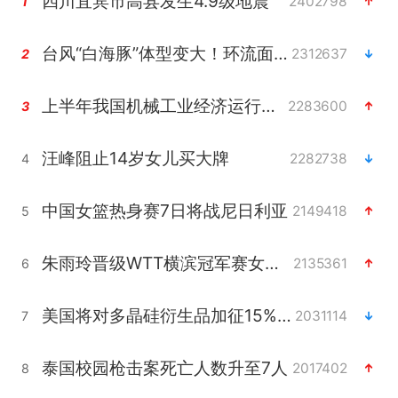
四川宜宾市高县发生4.9级地震
2402798
1
台风“白海豚”体型变大！环流面积接近13个浙江那么大
2312637
2
上半年我国机械工业经济运行稳中有进
2283600
3
汪峰阻止14岁女儿买大牌
2282738
4
中国女篮热身赛7日将战尼日利亚
2149418
5
朱雨玲晋级WTT横滨冠军赛女单八强
2135361
6
美国将对多晶硅衍生品加征15%关税
2031114
7
泰国校园枪击案死亡人数升至7人
2017402
8