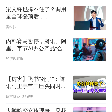
梁文锋也撑不住了？调用
量全球登顶后，
DeepSeek涨价了
雷科技
内部赛马暂停，腾讯、阿
里、字节AI办公产品“合
兵”对阵
经济观察报
【厉害】飞书“死了”：腾
讯阿里字节三巨头同时掀
了软件的桌子
厉害财经
26跟贴
大学暗恋女孩现身，见我