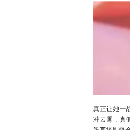
真正让她一
冲云霄，真
段直接刷爆