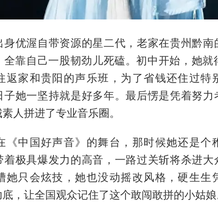
出身优渥自带资源的星二代，老家在贵州黔南
，全靠自己一股韧劲儿死磕。初中开始，她就得
往返家和贵阳的声乐班，为了省钱还住过特
日子她一坚持就是好多年。最后愣是凭着努力
城素人拼进了专业音乐圈。
在《中国好声音》的舞台，那时候她还是个
带着极具爆发力的高音，一路过关斩将杀进大
槽她只会炫技，她也没动摇改风格，硬生生
功底，让全国观众记住了这个敢闯敢拼的小姑娘