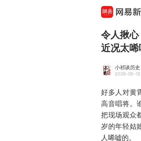
令人揪心
近况太唏
小祁谈历史
2026-05-12 
好多人对黄
高音唱将。
把现场观众
岁的年轻姑
人唏嘘的。