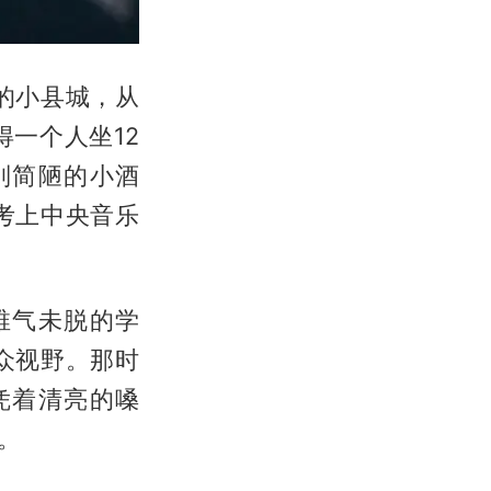
的小县城，从
一个人坐12
别简陋的小酒
考上中央音乐
稚气未脱的学
众视野。那时
凭着清亮的嗓
。