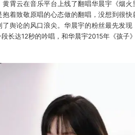
3月，黄霄云在音乐平台上线了翻唱华晨宇《烟火
是抱着致敬原唱的心态做的翻唱，没想到很快
到了舆论的风口浪尖。华晨宇的粉丝最先发现
段长达12秒的吟唱，和华晨宇2015年《孩子》l