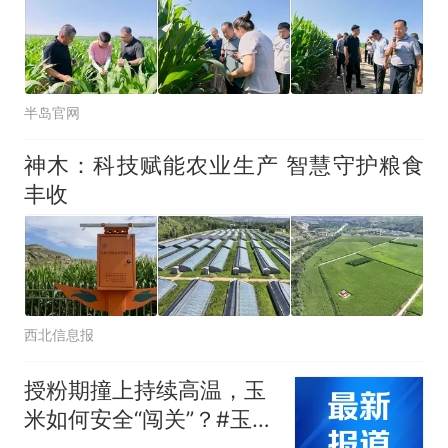
半岛官网
神木：科技赋能农业生产 智慧守护粮食
丰收
西北信息报
授粉期撞上持续高温，玉
米如何安全“闯关”？#玉米
管理#高温#粮食