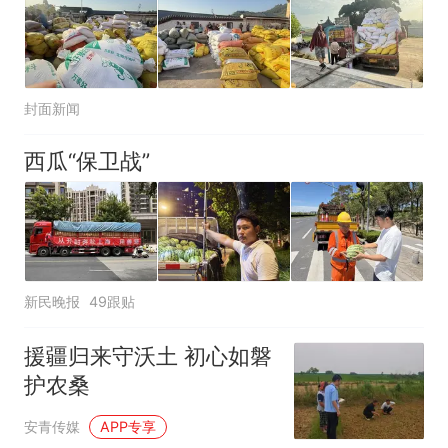
封面新闻
西瓜“保卫战”
新民晚报
49跟贴
援疆归来守沃土 初心如磐
护农桑
安青传媒
APP专享