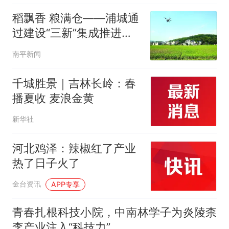
稻飘香 粮满仓——浦城通
过建设“三新”集成推进县
走出科学施肥增效新路径
南平新闻
千城胜景｜吉林长岭：春
播夏收 麦浪金黄
新华社
河北鸡泽：辣椒红了产业
热了日子火了
金台资讯
APP专享
青春扎根科技小院，中南林学子为炎陵柰
李产业注入“科技力”