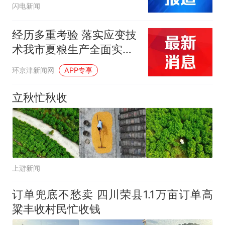
闪电新闻
经历多重考验 落实应变技
术我市夏粮生产全面实现
能种尽种
环京津新闻网
APP专享
立秋忙秋收
上游新闻
订单兜底不愁卖 四川荣县1.1万亩订单高
粱丰收村民忙收钱