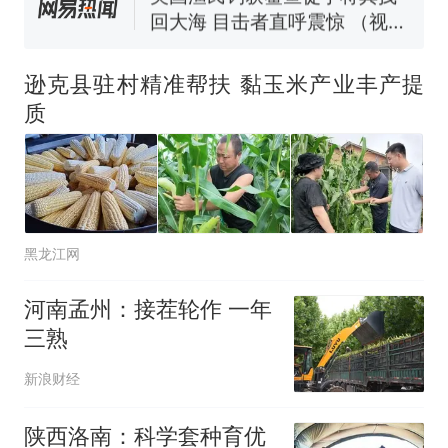
回大海 目击者直呼震惊 （视频
来源：参考消息）
笔试第一被第二名传话劝弃考
官方通报
逊克县驻村精准帮扶 黏玉米产业丰产提
那个在床头放菜刀的女孩，
热
质
因老师一句“跟我回家”改写了
人生
黑龙江网
河南孟州：接茬轮作 一年
三熟
新浪财经
陕西洛南：科学套种育优