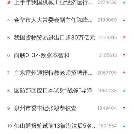
上半年我国机械工业经济运行稳中有进
2274438
3
金华市人大常委会副主任陈峰齐被查
2190069
4
我国货物贸易进出口超30万亿元
2176315
5
向鹏0-3不敌张本智和
2105615
6
广东雷州通报特教老师招聘违规事件
2067799
7
国防部回应日本试射“战斧”导弹
1985238
8
泉州市委书记张毅恭被查
1949404
9
佛山通报笔试前13被淘汰后5名进体检
1831554
10