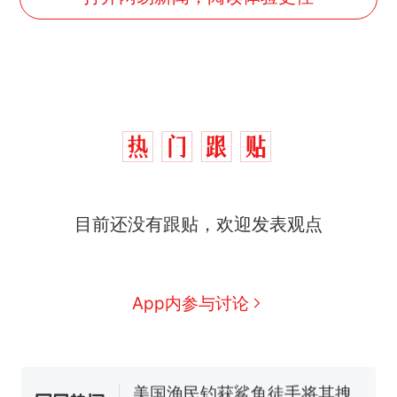
那个在床头放菜刀的女孩，
热
目前还没有跟贴，欢迎发表观点
因老师一句“跟我回家”改写了
人生
制裁瓜子饺子，美国怕什
新
么？
费大厨“全国小炒肉大王”称
App内参与讨论
号，仅凭视频评出？中国烹饪
协会回应
男子上山采菌偶然发现鸡枞菌
窝，原地守1天等它长大：挖了
140多朵
美国渔民钓获鲨鱼徒手将其拽