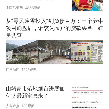
中国能源网
4868跟贴
从“零风险零投入”到负债百万：一个养牛
项目崩盘后，谁该为农户的贷款买单丨红
星调查
红星新闻
1575跟贴
山姆超市落地烟台进展如
何？最新消息来了
齐鲁壹点
103跟贴