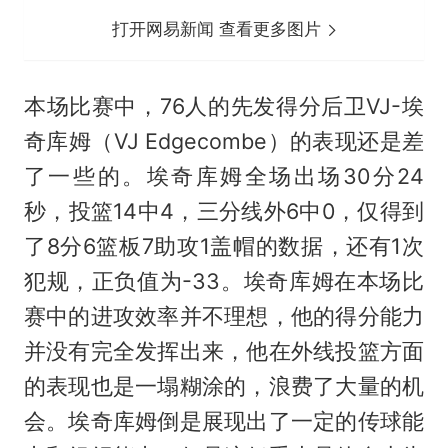
打开网易新闻 查看更多图片
本场比赛中，76人的先发得分后卫VJ-埃
奇库姆（VJ Edgecombe）的表现还是差
了一些的。埃奇库姆全场出场30分24
秒，投篮14中4，三分线外6中0，仅得到
了8分6篮板7助攻1盖帽的数据，还有1次
犯规，正负值为-33。埃奇库姆在本场比
赛中的进攻效率并不理想，他的得分能力
并没有完全发挥出来，他在外线投篮方面
的表现也是一塌糊涂的，浪费了大量的机
会。埃奇库姆倒是展现出了一定的传球能