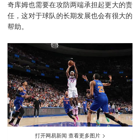
奇库姆也需要在攻防两端承担起更大的责
任，这对于球队的长期发展也会有很大的
帮助。
打开网易新闻 查看更多图片