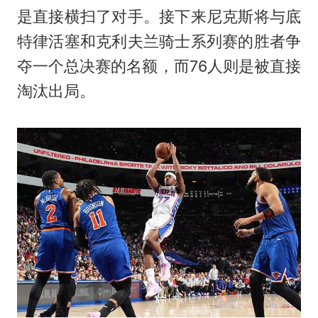
是直接横扫了对手。接下来尼克斯将与底
特律活塞和克利夫兰骑士系列赛的胜者争
夺一个总决赛的名额，而76人则是被直接
淘汰出局。