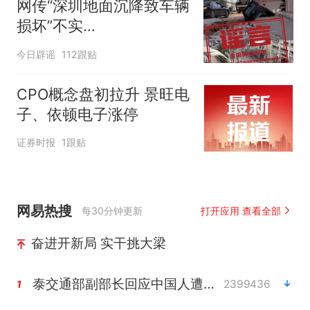
网传“深圳地面沉降致车辆
损坏”不实
（2026·08·06）
今日辟谣
112跟贴
CPO概念盘初拉升 景旺电
子、依顿电子涨停
证券时报
1跟贴
网易热搜
每30分钟更新
打开应用 查看全部
奋进开新局 实干挑大梁
泰交通部副部长回应中国人遭歧视手势
2399436
1