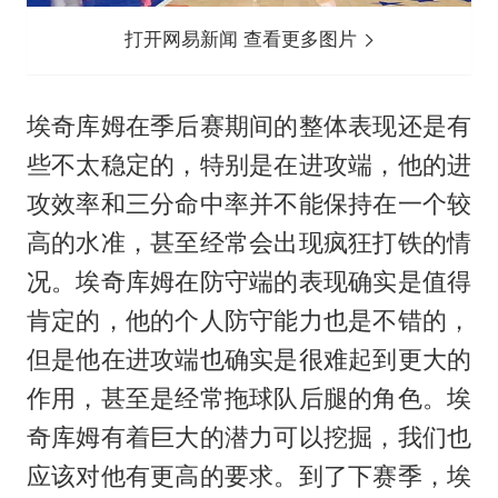
打开网易新闻 查看更多图片
埃奇库姆在季后赛期间的整体表现还是有
些不太稳定的，特别是在进攻端，他的进
攻效率和三分命中率并不能保持在一个较
高的水准，甚至经常会出现疯狂打铁的情
况。埃奇库姆在防守端的表现确实是值得
肯定的，他的个人防守能力也是不错的，
但是他在进攻端也确实是很难起到更大的
作用，甚至是经常拖球队后腿的角色。埃
奇库姆有着巨大的潜力可以挖掘，我们也
应该对他有更高的要求。到了下赛季，埃