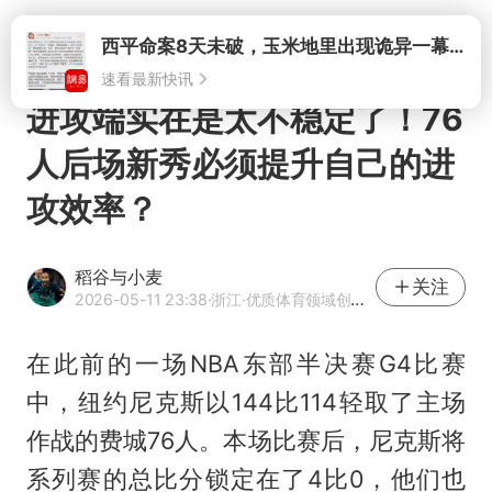
打开
进攻端实在是太不稳定了！76
人后场新秀必须提升自己的进
攻效率？
稻谷与小麦
关注
2026-05-11 23:38
·浙江
·优质体育领域创作者
在此前的一场NBA东部半决赛G4比赛
中，纽约尼克斯以144比114轻取了主场
作战的费城76人。本场比赛后，尼克斯将
系列赛的总比分锁定在了4比0，他们也