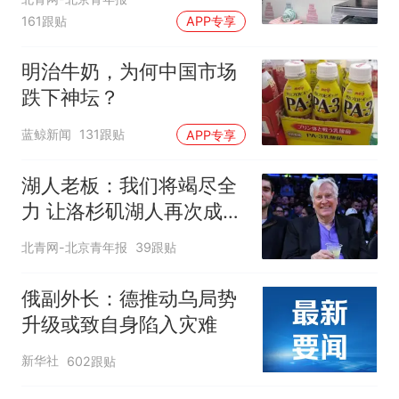
应
161跟贴
APP专享
明治牛奶，为何中国市场
跌下神坛？
蓝鲸新闻
131跟贴
APP专享
湖人老板：我们将竭尽全
力 让洛杉矶湖人再次成为
冠军之师
北青网-北京青年报
39跟贴
俄副外长：德推动乌局势
升级或致自身陷入灾难
新华社
602跟贴