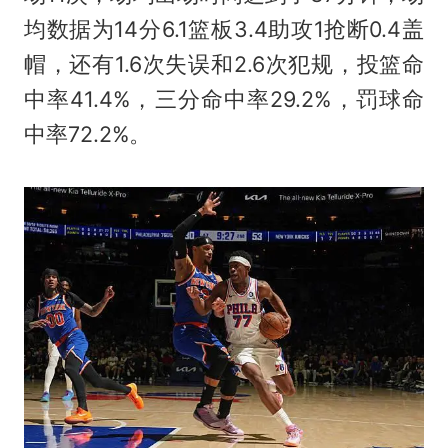
均数据为14分6.1篮板3.4助攻1抢断0.4盖
帽，还有1.6次失误和2.6次犯规，投篮命
中率41.4%，三分命中率29.2%，罚球命
中率72.2%。