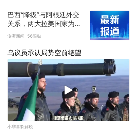
巴西“降级”与阿根廷外交
关系，两大拉美国家为何
渐行渐远？
澎湃新闻
56跟贴
乌议员承认局势空前绝望
小非喜欢解说