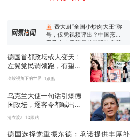
么？
费大厨“全国小炒肉大王”称
新
号，仅凭视频评出？中国烹饪
协会回应
男子上山采菌偶然发现鸡枞菌
窝，原地守1天等它长大：挖了
140多朵
美国渔民钓获鲨鱼徒手将其拽
回大海 目击者直呼震惊 （视频
德国首都政坛或大变天！
来源：参考消息）
笔试第一被第二名传话劝弃考
左翼党民调领跑，有望诞
官方通报
生首位左翼女市长
惊艳！字都飘起来了 博主在田
冷峻视角下的世界
1跟贴
间创作“悬浮字” 网友：真·裸眼
3D！
制裁瓜子饺子，美国怕什
乌克兰大使一句话引爆德
热
么？
国政坛，逐客令都喊出来
了
清衣渡a
10跟贴
德国选择党重振东德：承诺提供丰厚补