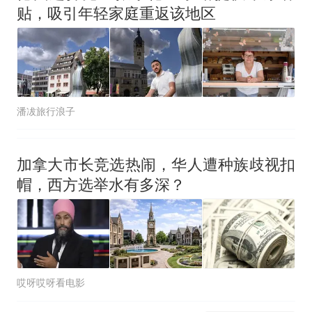
贴，吸引年轻家庭重返该地区
潘冹旅行浪子
加拿大市长竞选热闹，华人遭种族歧视扣
帽，西方选举水有多深？
哎呀哎呀看电影