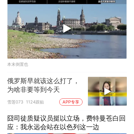
本末倒置也
俄罗斯早就该这么打了，
为啥非要等到今天
雪莲073
1124跟贴
APP专享
囧司徒质疑议员挺以立场，费特曼苍白回
应：我永远会站在以色列这一边