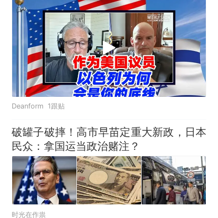
Deanform
1跟贴
破罐子破摔！高市早苗定重大新政，日本
民众：拿国运当政治赌注？
时光在作祟