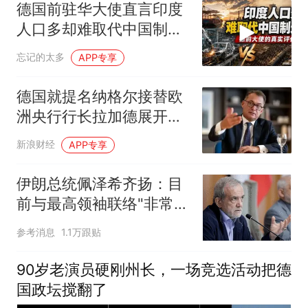
德国前驻华大使直言印度
人口多却难取代中国制造
业地位
忘记的太多
APP专享
德国就提名纳格尔接替欧
洲央行行长拉加德展开讨
论 纳格尔竞逐欧洲央行行
新浪财经
APP专享
长取得进展
伊朗总统佩泽希齐扬：目
前与最高领袖联络"非常困
难"
参考消息
1.1万跟贴
90岁老演员硬刚州长，一场竞选活动把德
国政坛搅翻了