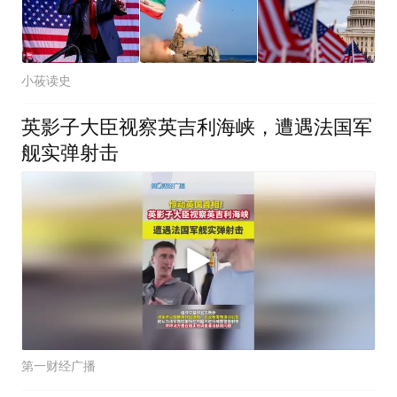
小莜读史
英影子大臣视察英吉利海峡，遭遇法国军
舰实弹射击
第一财经广播