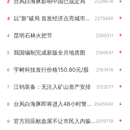
台风白海豚影响中国已成定局
2326678
2
以“新”破局 首发经济点亮城市消费活力
2275490
3
昆明石林火把节
2260311
4
我国编制完成新版全月地质图
2180041
5
宇树科技发行价格150.80元/股
2167418
6
江钨装备：无注入矿山资产安排
2122071
7
台风白海豚即将进入48小时警戒线
2045340
8
官方回应献血屋不让市民入内躲雨
2019719
9