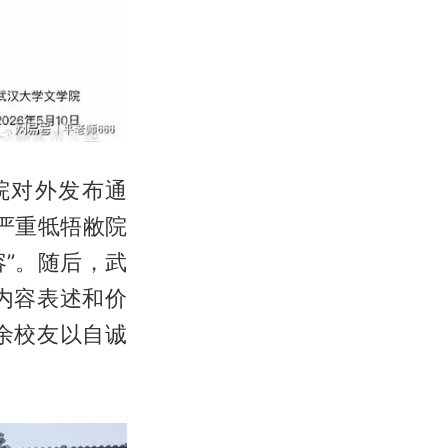
院对外发布通
严重牴牾敝院
”。随后，武
内容表述和价
余校友以自诚