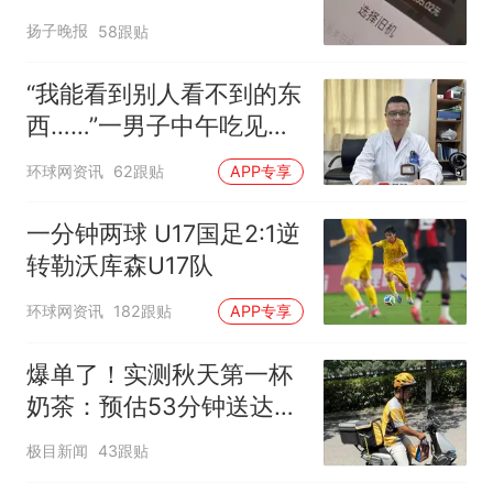
电！
扬子晚报
58跟贴
“我能看到别人看不到的东
西……”一男子中午吃见手
青没事，晚上再吃却出现
环球网资讯
62跟贴
APP专享
幻觉被紧急送医！
一分钟两球 U17国足2:1逆
转勒沃库森U17队
环球网资讯
182跟贴
APP专享
爆单了！实测秋天第一杯
奶茶：预估53分钟送达，
实际耗时92分钟
极目新闻
43跟贴