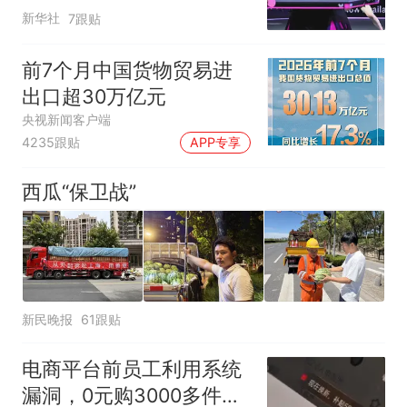
新华社
7跟贴
前7个月中国货物贸易进
出口超30万亿元
央视新闻客户端
4235跟贴
APP专享
西瓜“保卫战”
新民晚报
61跟贴
电商平台前员工利用系统
漏洞，0元购3000多件家