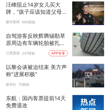
汪峰阻止14岁女儿买大
牌，“孩子应该知道父母的
不易”，称自己买衣服80%
极目新闻
689跟贴
都在淘宝
自驾游客反映辉腾锡勒草
原周边有车辆轮胎被扎，
修理店铺换胎价格高达千
江西晨报
247跟贴
APP专享
元，官方发布情况通报
以黎会谈被迫结束 美方声
称"进展积极"
新华社
70跟贴
东航：国内客票提前14天
免费退改