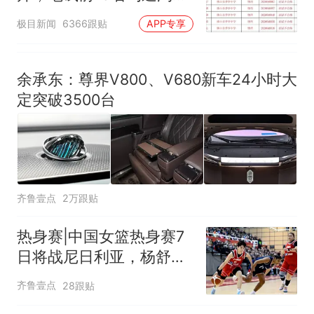
汰？教育局：已叫停招
极目新闻
6366跟贴
APP专享
聘，成立调查组全面核查
余承东：尊界V800、V680新车24小时大
定突破3500台
齐鲁壹点
2万跟贴
热身赛|中国女篮热身赛7
日将战尼日利亚，杨舒予
有望出战
齐鲁壹点
28跟贴