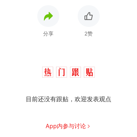
分享
2赞
那个在床头放菜刀的女孩，
热
目前还没有跟贴，欢迎发表观点
因老师一句“跟我回家”改写了
人生
费大厨“全国小炒肉大王”称
新
号，仅凭视频评出？中国烹饪
协会回应
笔试第一被第二名传话劝弃考
App内参与讨论
官方通报