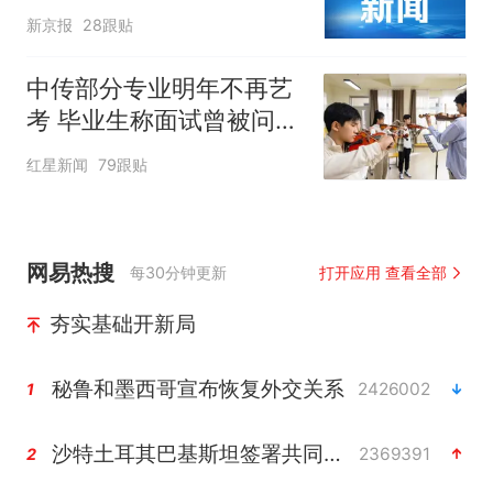
新京报
28跟贴
中传部分专业明年不再艺
考 毕业生称面试曾被问
“如何策划晚会” 专家：遏
红星新闻
79跟贴
制“艺考捷径化”
网易热搜
每30分钟更新
打开应用 查看全部
夯实基础开新局
秘鲁和墨西哥宣布恢复外交关系
2426002
1
沙特土耳其巴基斯坦签署共同防务协议
2369391
2