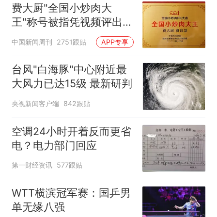
费大厨"全国小炒肉大
王"称号被指凭视频评出
官方回应
中国新闻周刊
2751跟贴
APP专享
台风"白海豚"中心附近最
大风力已达15级 最新研判
央视新闻客户端
842跟贴
空调24小时开着反而更省
电？电力部门回应
第一财经资讯
577跟贴
WTT横滨冠军赛：国乒男
单无缘八强