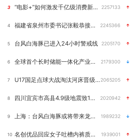
“电影+”如何激发千亿级消费新活力？
2257133
3
福建省泉州市委书记张毅恭接受纪律审查和监察调查
2245366
4
台风白海豚已进入24小时警戒线
2205170
5
全球首个长时储能一体化产业园量产
2179300
6
U17国足点球大战淘汰河床晋级决赛
2065205
7
四川宜宾市高县4.9级地震致1人死亡
2020942
8
上海：台风白海豚或将带来龙卷风
1989232
9
名创优品回应女子吐槽内裤质量差
1939001
10