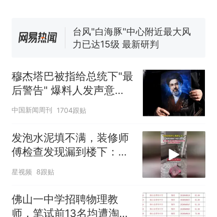
佛山一中学招聘物理教师，笔
试前13名均遭淘汰？教育局：
已叫停招聘，成立调查组全面
台风"白海豚"中心附近最大风
核查
力已达15级 最新研判
享界G9车型预售价公布：
43.98万起
穆杰塔巴被指给总统下"最
那个在床头放菜刀的女孩，
热
后警告" 爆料人发声意味
因老师一句“跟我回家”改写了
深长
人生
中国新闻周刊
1704跟贴
发泡水泥填不满，装修师
傅检查发现漏到楼下：出
风口未延伸到外墙
星视频
8跟贴
佛山一中学招聘物理教
师，笔试前13名均遭淘