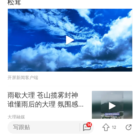
松茸
开屏新闻客户端
雨歇大理 苍山揽雾封神
谁懂雨后的大理 氛围感绝
了
大理融媒
14
写跟贴
12
夏天25°C！凉快又惬意，不到20元就能