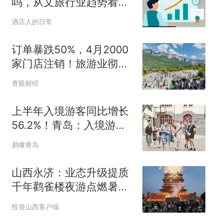
吗，从文旅行业趋势看价
值
酒店人的日常
订单暴跌50%，4月2000
家门店注销！旅游业彻底
变天了？
青眼财经
上半年入境游客同比增长
56.2%！青岛：入境游大
流量持续转为消费新增量
易瞰青岛
山西永济：业态升级提质
千年鹳雀楼夜游点燃暑期
文旅热度
投资山西客户端