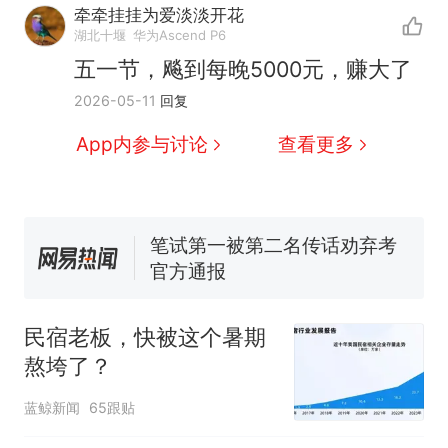
牵牵挂挂为爱淡淡开花
那个在床头放菜刀的女孩，
热
湖北十堰
华为Ascend P6
因老师一句“跟我回家”改写了
五一节，飚到每晚5000元，赚大了
人生
费大厨“全国小炒肉大王”称
新
2026-05-11
回复
号，仅凭视频评出？中国烹饪
协会回应
台风"白海豚"中心附近最大风
App内参与讨论
查看更多
力已达15级 最新研判
佛山一中学招聘物理教师，笔
试前13名均遭淘汰？教育局：
已叫停招聘，成立调查组全面
笔试第一被第二名传话劝弃考
核查
官方通报
享界G9车型预售价公布：
43.98万起
民宿老板，快被这个暑期
那个在床头放菜刀的女孩，
热
熬垮了？
因老师一句“跟我回家”改写了
人生
蓝鲸新闻
65跟贴