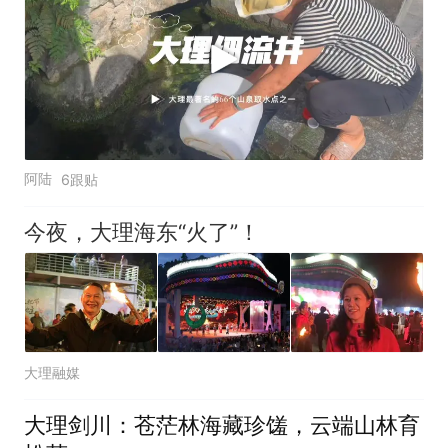
阿陆
6跟贴
今夜，大理海东“火了”！
大理融媒
大理剑川：苍茫林海藏珍馐，云端山林育