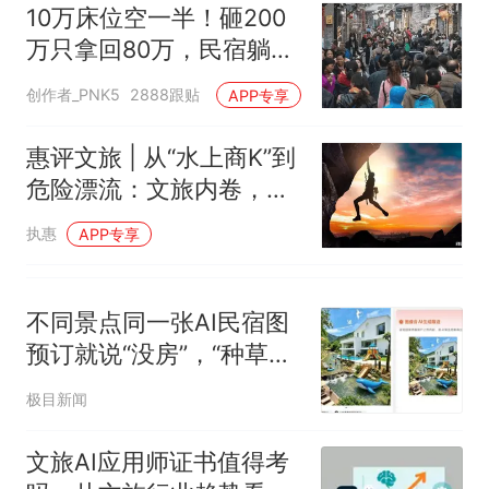
10万床位空一半！砸200
万只拿回80万，民宿躺赚
神话彻底碎了
创作者_PNK5
2888跟贴
APP专享
惠评文旅 | 从“水上商K”到
危险漂流：文旅内卷，已
经到了悬崖边
执惠
APP专享
不同景点同一张AI民宿图
预订就说“没房”，“种草笔
记”谁来管？
极目新闻
文旅AI应用师证书值得考