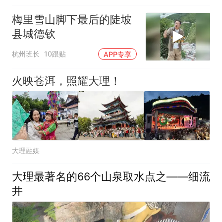
梅里雪山脚下最后的陡坡
县城德钦
杭州班长
10跟贴
APP专享
火映苍洱，照耀大理！
大理融媒
大理最著名的66个山泉取水点之——细流
井