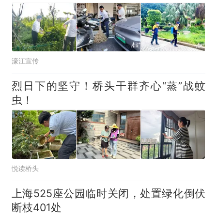
濠江宣传
烈日下的坚守！桥头干群齐心“蒸”战蚊
虫！
悦读桥头
上海525座公园临时关闭，处置绿化倒伏
断枝401处