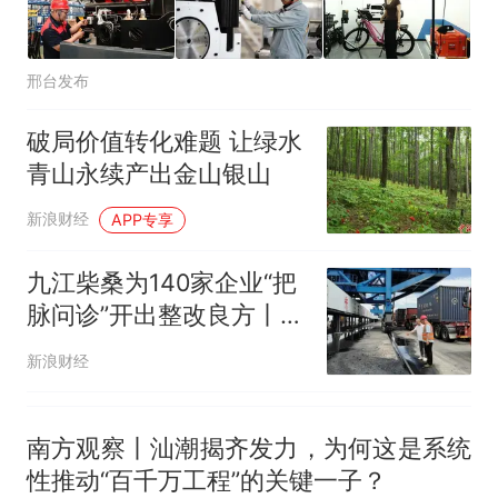
邢台发布
破局价值转化难题 让绿水
青山永续产出金山银山
新浪财经
APP专享
九江柴桑为140家企业“把
脉问诊”开出整改良方丨图
片新闻
新浪财经
南方观察丨汕潮揭齐发力，为何这是系统
性推动“百千万工程”的关键一子？