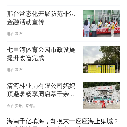
邢台常态化开展防范非法
金融活动宣传
邢台发布
七里河体育公园市政设施
提升改造完成
邢台发布
清河林业局有限公司妈妈
顶避暑畅享周启幕千余人
共赴森林清凉之约
金台资讯
1跟贴
海南千亿填海，却换来一座座海上鬼城？