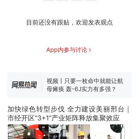
十多万人报名的考试，成绩
热
目前还没有跟贴，欢迎发表观点
全部作废，公平么？
全球唯一没有法定首都的国
新
家，刚改国名，总统就邀请中
国大使骑行绕了几乎整个国境
搬家报价570元，搬到楼下交
App内参与讨论
线一圈，还曾两次到中国寻根
5060元才肯搬上楼！女子傻眼
了……
视频丨只要一枚命中就能让航
母瘫痪 轰-6J实力有多强？
空调24小时开着反而更省电？
电力部门回应
台风"白海豚"登陆 中心附近最
大风力14级
加快绿色转型步伐 全力建设美丽邢台｜
十多万人报名的考试，成绩
热
市经开区“3+1”产业矩阵释放集聚效应
全部作废，公平么？