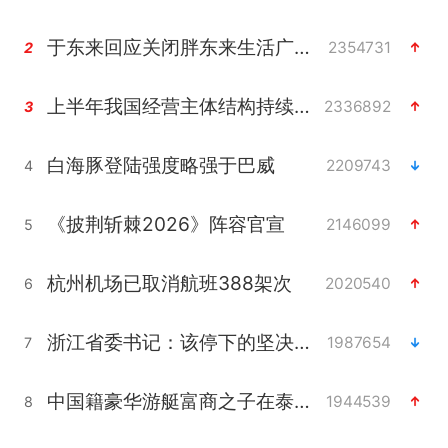
于东来回应关闭胖东来生活广场店
2354731
2
上半年我国经营主体结构持续优化
2336892
3
白海豚登陆强度略强于巴威
2209743
4
《披荆斩棘2026》阵容官宣
2146099
5
杭州机场已取消航班388架次
2020540
6
浙江省委书记：该停下的坚决停下来
1987654
7
中国籍豪华游艇富商之子在泰国被杀
1944539
8