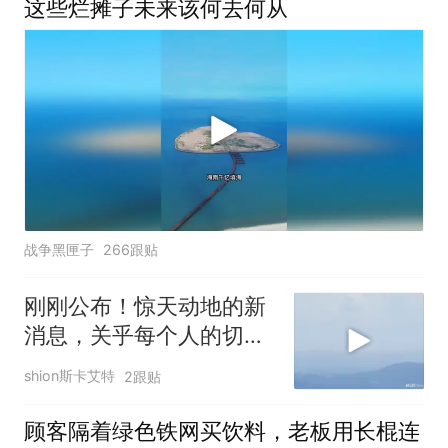
这些烂摊子未来该何去何从
战争黑匣子
266跟贴
刚刚公布！惊天动地的新
消息，关乎每个人的切身
利益 (1)
shion斯卡艾特
2跟贴
顾客隔着绿色铁网买饮料，老板用长棍连