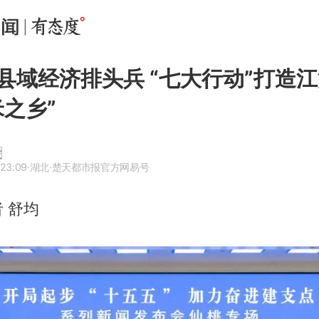
县域经济排头兵 “七大行动”打造
米之乡”
 23:09
·湖北
·楚天都市报官方网易号
 舒均