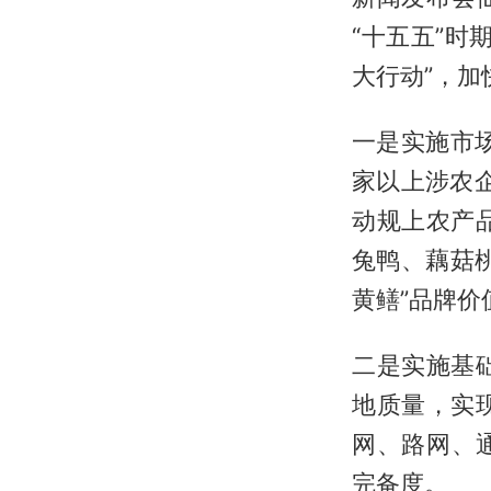
“十五五”
大行动”，加
一是实施市场
家以上涉农
动规上农产
兔鸭、藕菇
黄鳝”品牌价
二是实施基
地质量，实
网、路网、
完备度。