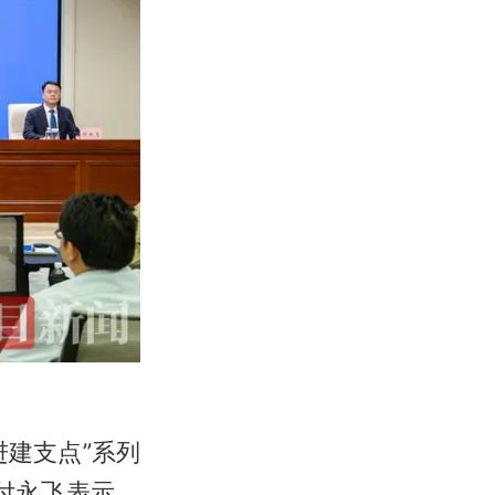
进建支点”系列
付永飞表示，