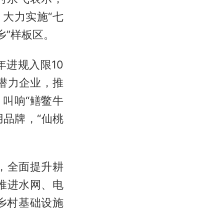
大力实施“七
乡”样板区。
年进规入限10
潜力企业，推
叫响“鳝鳖牛
品牌，“仙桃
，全面提升耕
推进水网、电
乡村基础设施