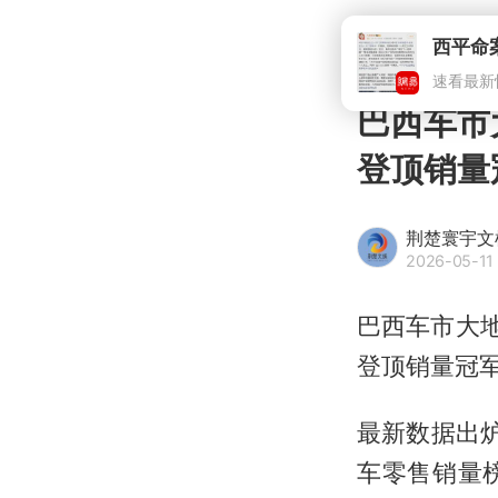
巴西车市
登顶销量
荆楚寰宇文
2026-05-11
巴西车市大
登顶销量冠
最新数据出炉
车零售销量