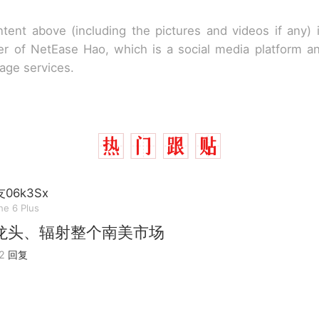
tent above (including the pictures and videos if any)
r of NetEase Hao, which is a social media platform a
rage services.
06k3Sx
ne 6 Plus
龙头、辐射整个南美市场
2
回复