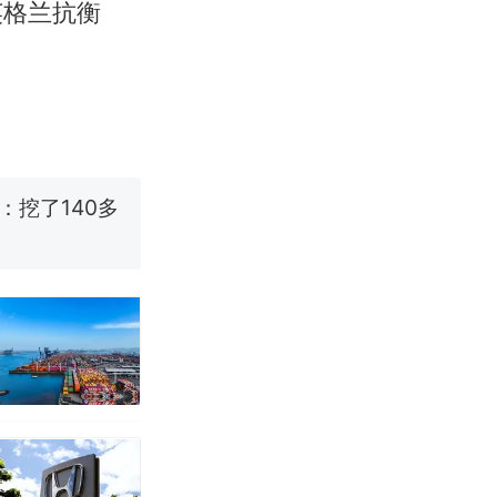
英格兰抗衡
改写了人生
烹饪协会回应
挖了140多
 （视频来源：
改写了人生