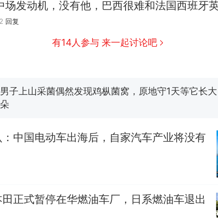
中场发动机，没有他，巴西很难和法国西班牙
那个在床头放菜刀的女孩，因老师一句“跟我回家”
热
2
回复
制裁瓜子饺子，美国怕什么？
新
有14人参与 来一起讨论吧
费大厨“全国小炒肉大王”称号，仅凭视频评出？中国
男子上山采菌偶然发现鸡枞菌窝，原地守1天等它长大：
朵
美国渔民钓获鲨鱼徒手将其拽回大海 目击者直呼震惊
参考消息）
认：中国电动车出海后，自家汽车产业将没有
笔试第一被第二名传话劝弃考 官方通报
那个在床头放菜刀的女孩，因老师一句“跟我回家”
热
本田正式暂停在华燃油车厂，日系燃油车退出