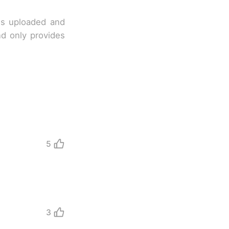
 is uploaded and
nd only provides
5
3