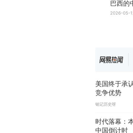
巴西的
2026-05-1
美国终于承
竞争优势
铭记历史呀
时代落幕：
中国倒计时