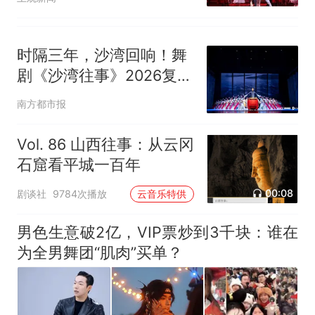
构
时隔三年，沙湾回响！舞
剧《沙湾往事》2026复排
巡演启航
南方都市报
Vol. 86 山西往事：从云冈
石窟看平城一百年
00:08
剧谈社
9784次播放
云音乐特供
男色生意破2亿，VIP票炒到3千块：谁在
为全男舞团“肌肉”买单？