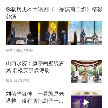
弥勒历史本土话剧《一品滇商王炽》精彩
公演
弥勒市融媒体中心
山西永济：旗亭画壁续唐
风 名楼实景焕诗韵
投资山西客户端
刘德华舞伴，一看就是老
搭档，没有两把刷子干不
了