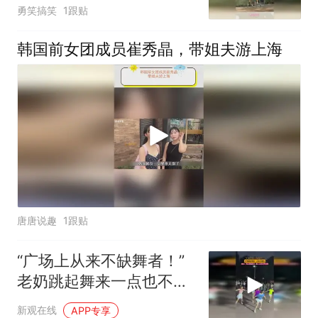
不上
勇笑搞笑
1跟贴
韩国前女团成员崔秀晶，带姐夫游上海
唐唐说趣
1跟贴
“广场上从来不缺舞者！”
老奶跳起舞来一点也不逊
色
新观在线
APP专享