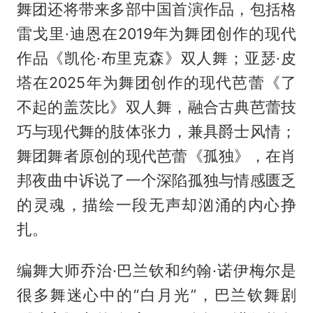
舞团还将带来多部中国首演作品，包括格
雷戈里·迪恩在2019年为舞团创作的现代
作品《凯伦·布里克森》双人舞；亚瑟·皮
塔在2025年为舞团创作的现代芭蕾《了
不起的盖茨比》双人舞，融合古典芭蕾技
巧与现代舞的肢体张力，兼具爵士风情；
舞团舞者原创的现代芭蕾《孤独》，在肖
邦夜曲中诉说了一个深陷孤独与情感匮乏
的灵魂，描绘一段无声却汹涌的内心挣
扎。
编舞大师乔治·巴兰钦和约翰·诺伊梅尔是
很多舞迷心中的“白月光”，巴兰钦舞剧