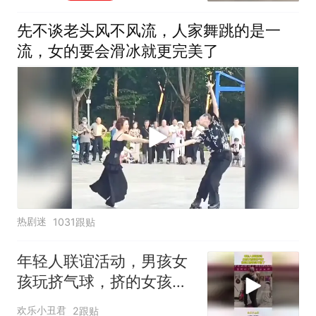
先不谈老头风不风流，人家舞跳的是一
流，女的要会滑冰就更完美了
热剧迷
1031跟贴
年轻人联谊活动，男孩女
孩玩挤气球，挤的女孩快
站不稳了！
欢乐小丑君
2跟贴