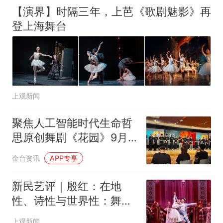
全部作废，公平么？
【演界】时隔三年，上芭《歌剧魅影》再
登上海舞台
上观新闻
聚焦人工智能时代生命哲
思原创舞剧《花园》9月
登陆国家大剧院
金台资讯
APP专享
新民艺评｜殷红：在地
性、诗性与世界性：舞剧
《寻找木卡姆》的价值建
上观新闻