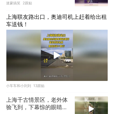
迷蒙搞笑
2跟贴
上海联友路出口，奥迪司机上赶着给出租
车送钱！
小车车和小刘刘
13跟贴
上海千古情景区，老外体
验飞到，下幕惊的眼睛合