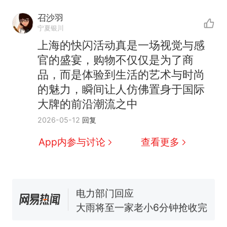
召沙羽
宁夏银川
上海的快闪活动真是一场视觉与感
十多万人报名的考试，成绩
热
官的盛宴，购物不仅仅是为了商
全部作废，公平么？
品，而是体验到生活的艺术与时尚
全球唯一没有法定首都的国
新
的魅力，瞬间让人仿佛置身于国际
家，刚改国名，总统就邀请中
大牌的前沿潮流之中
国大使骑行绕了几乎整个国境
5万的小车卖不动，40万以上
2026-05-12
回复
线一圈，还曾两次到中国寻根
的抢着买
视频丨只要一枚命中就能让航
App内参与讨论
查看更多
母瘫痪 轰-6J实力有多强？
空调24小时开着反而更省电？
电力部门回应
大雨将至一家老小6分钟抢收完
1千斤稻谷
十多万人报名的考试，成绩
热