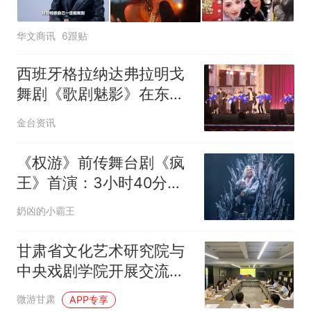
华文商讯
6跟贴
西班牙格拉纳达弗拉明戈
舞剧《歌剧魅影》在东方
市海上舞台精彩上演
金台资讯
《权游》前传舞台剧《疯
王》首演：3小时40分钟
沉浸式重现血色内战
奶凶的小霸王
甘肃省文化艺术研究院与
中央戏剧学院开展交流座
谈
微游甘肃
APP专享