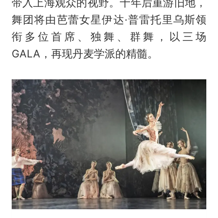
带入上海观众的视野。十年后重游旧地，
舞团将由芭蕾女星伊达·普雷托里乌斯领
衔多位首席、独舞、群舞，以三场
GALA，再现丹麦学派的精髓。