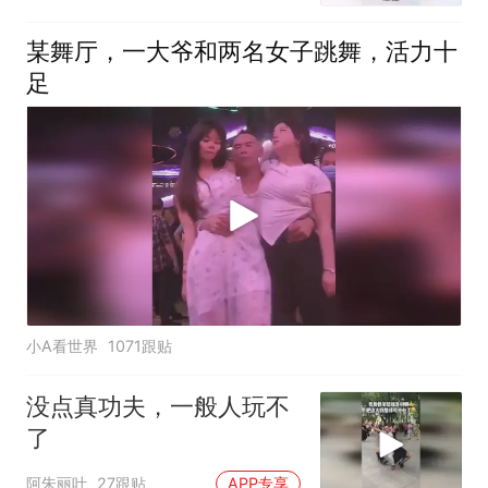
某舞厅，一大爷和两名女子跳舞，活力十
足
小A看世界
1071跟贴
没点真功夫，一般人玩不
了
阿朱丽叶
27跟贴
APP专享