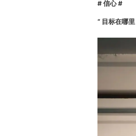
# 信心 #
“ 目标在哪