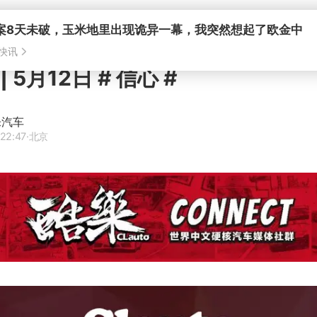
案8天未破，玉米地里出现诡异一幕，我突然想起了欧金中
快讯
 5月12日 # 信心 #
乐汽车
22:47
·北京