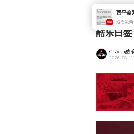
西平命
速看最新
酷乐日签 |
CLauto酷
2026-05-11 