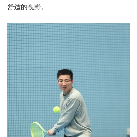
舒适的视野。