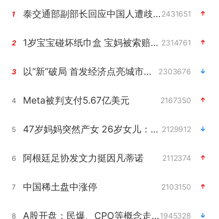
泰交通部副部长回应中国人遭歧视手势
2431651
1
1岁宝宝碰坏纸巾盒 宝妈被索赔924元
2314761
2
以“新”破局 首发经济点亮城市消费活力
2303676
3
Meta被判支付5.67亿美元
2167350
4
47岁妈妈突然产女 26岁女儿：很震惊
2129912
5
阿根廷足协发文力挺因凡蒂诺
2112374
6
中国稀土盘中涨停
2103150
7
A股开盘：民爆、CPO等概念走强
1945328
8