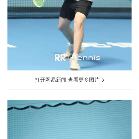
打开网易新闻 查看更多图片