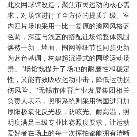
此次网球馆改造，聚焦市民运动的核心需
求，对场馆进行了全方位的提质升级。室
内四片场地采用一比一复原的澳网风格蓝
色调，深蓝与浅蓝的搭配让场馆整体氛围
焕然一新，墙面、围网等细节也同步更新
为蓝色基调，构建起沉浸式的网球运动场
景。“场馆既提升了场地的耐磨性和稳定
性，又能有效吸收运动冲击，降低运动损
伤风险。”无锡市体育产业发展集团相关
负责人表示，照明系统则采用德国进口加
厚阳极氧化反光板，防眩光、耐高温，照
明度满足三级专业比赛照度要求，让运动
爱好者在场上的每一次挥拍都能拥有清晰