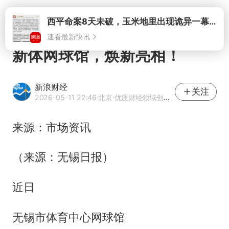
打开
新体网球馆，焕新亮相！
新浪财经
关注
2026-05-11 22:46
·北京
·优质财经领域创作者
来源：市场资讯
（来源：无锡日报）
近日
无锡市体育中心网球馆