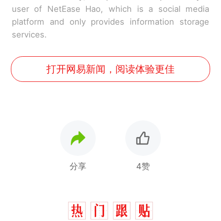
user of NetEase Hao, which is a social media
platform and only provides information storage
services.
打开网易新闻，阅读体验更佳
分享
4赞