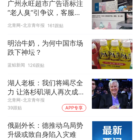
广州永旺超市广告语标注
“老人臭”引争议，客服回
应
北青网-北京青年报
161跟贴
明治牛奶，为何中国市场
跌下神坛？
蓝鲸新闻
126跟贴
湖人老板：我们将竭尽全
力 让洛杉矶湖人再次成为
冠军之师
北青网-北京青年报
39跟贴
APP专享
俄副外长：德推动乌局势
升级或致自身陷入灾难