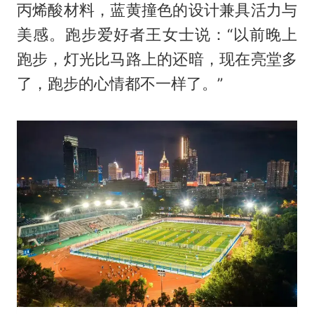
丙烯酸材料，蓝黄撞色的设计兼具活力与
美感。跑步爱好者王女士说：“以前晚上
跑步，灯光比马路上的还暗，现在亮堂多
了，跑步的心情都不一样了。”