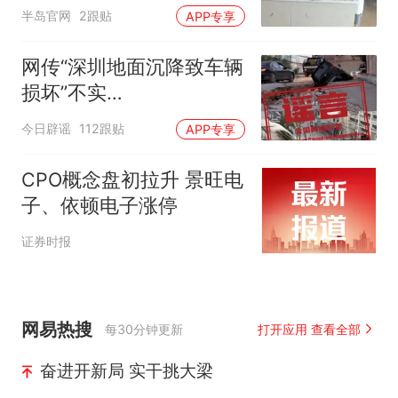
半岛官网
2跟贴
APP专享
网传“深圳地面沉降致车辆
损坏”不实
（2026·08·06）
今日辟谣
112跟贴
APP专享
CPO概念盘初拉升 景旺电
子、依顿电子涨停
证券时报
网易热搜
每30分钟更新
打开应用 查看全部
奋进开新局 实干挑大梁