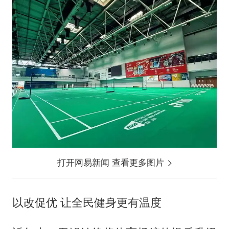
打开网易新闻 查看更多图片
以改促优 让全民健身更有温度