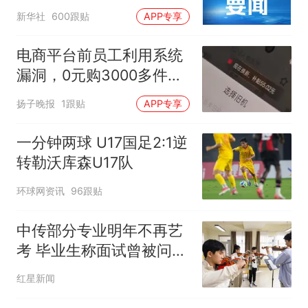
新华社
600跟贴
APP专享
电商平台前员工利用系统
漏洞，0元购3000多件家
电！
扬子晚报
1跟贴
APP专享
一分钟两球 U17国足2:1逆
转勒沃库森U17队
环球网资讯
96跟贴
中传部分专业明年不再艺
考 毕业生称面试曾被问
“如何策划晚会” 专家：遏
红星新闻
制“艺考捷径化”