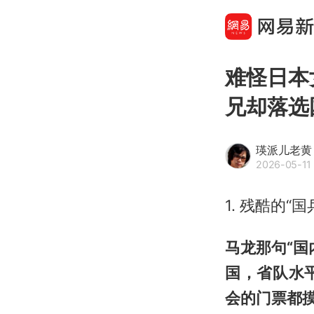
难怪日本
兄却落选
瑛派儿老黄
2026-05-11 
1. 残酷的“
马龙那句“
国，省队水
会的门票都