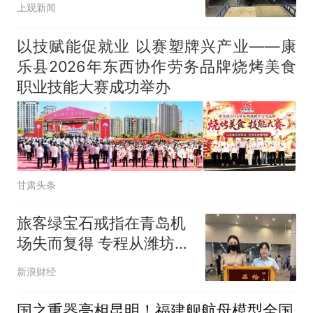
上观新闻
以技赋能促就业 以赛塑牌兴产业——康
乐县2026年东西协作劳务品牌烧烤美食
职业技能大赛成功举办
甘肃头条
旅客绿宝石戒指在青岛机
场失而复得 专程从潍坊赶
来致谢
新浪财经
国之重器亮相昆明！福建舰航母模型全国