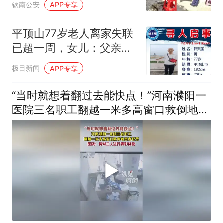
钦南公安
APP专享
平顶山77岁老人离家失联
已超一周，女儿：父亲出
门去我的叔叔家结果坐错
极目新闻
APP专享
公交车，没带手机和身份
证
“当时就想着翻过去能快点！”河南濮阳一
医院三名职工翻越一米多高窗口救倒地患
者获赞，医院：将对三人进行表彰奖励
（来源：河北日报）#暖心 #感人 #正能
量