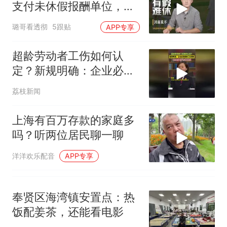
支付未休假报酬单位，快
已叫停招聘，成立调查组全面
十多万人报名的考试，成绩
热
速立案、限期整改
核查
全部作废，公平么？
璐哥看透彻
5跟贴
APP专享
超龄劳动者工伤如何认
定？新规明确：企业必须
缴纳工伤保险
荔枝新闻
上海有百万存款的家庭多
吗？听两位居民聊一聊
洋洋欢乐配音
APP专享
奉贤区海湾镇安置点：热
饭配姜茶，还能看电影