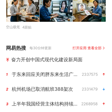
空山载笔
4跟贴
网易热搜
每30分钟更新
打开应用 查看全部
奋力开创中国式现代化建设新局面
于东来回应关闭胖东来生活广场店
2337575
1
杭州机场已取消航班388架次
2331479
2
上半年我国经营主体结构持续优化
2268958
3