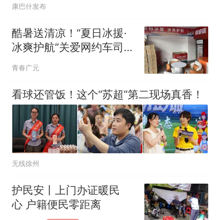
康巴什发布
酷暑送清凉！“夏日冰援·
冰爽护航”关爱网约车司机
活动暖心上线
青春广元
看球还管饭！这个“苏超”第二现场真香！
无线徐州
护民安丨上门办证暖民
心 户籍便民零距离