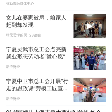
弥勒市融媒体中心
女儿在婆家被扇，娘家人
赶到却发现
肆无忌惮的哭
28跟贴
宁夏灵武市总工会点亮新
就业形态劳动者“微心愿”
新浪财经
宁夏中卫市总工会开展“行
走的思政课”劳模工匠宣讲
活动
新浪财经