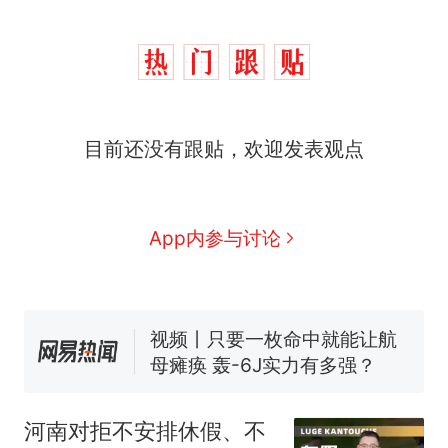
目前还没有跟贴，欢迎发表观点
十多万人报名的考试，成绩
热
全部作废，公平么？
全球唯一没有法定首都的国
新
家，刚改国名，总统就邀请中
App内参与讨论
国大使骑行绕了几乎整个国境
搬家报价570元，搬到楼下交
线一圈，还曾两次到中国寻根
5060元才肯搬上楼！女子傻眼
了……
视频丨只要一枚命中就能让航
母瘫痪 轰-6J实力有多强？
空调24小时开着反而更省电？
电力部门回应
佛山一中学招聘物理教师，笔
河南对拒不安排休假、不
试前13名均遭淘汰？教育局：