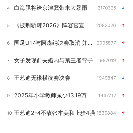
白海豚将给京津冀带来大暴雨
2170325
4
《披荆斩棘2026》阵容官宣
2083026
5
国足U17与阿森纳决赛取消 并列冠军
2005877
6
女子发现前夫婚内与第三者育子
1987019
7
王艺迪无缘横滨赛决赛
1949847
8
2025年小学教师减少13.19万
1947712
9
王艺迪2-4不敌张本美和止步4强
1830884
10