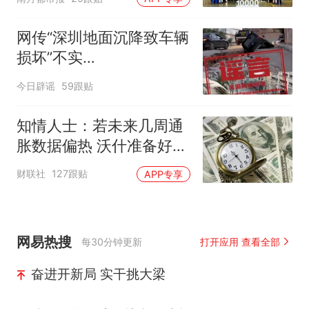
网传“深圳地面沉降致车辆
损坏”不实
（2026·08·06）
今日辟谣
59跟贴
知情人士：若未来几周通
胀数据偏热 沃什准备好加
息
财联社
127跟贴
APP专享
网易热搜
每30分钟更新
打开应用 查看全部
奋进开新局 实干挑大梁