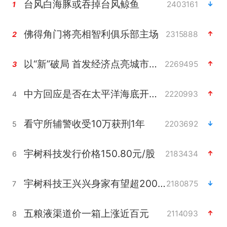
台风白海豚或吞掉台风鲸鱼
2403161
1
佛得角门将亮相智利俱乐部主场
2315888
2
以“新”破局 首发经济点亮城市消费活力
2269495
3
中方回应是否在太平洋海底开采稀土
2220993
4
看守所辅警收受10万获刑1年
2203692
5
宇树科技发行价格150.80元/股
2183434
6
宇树科技王兴兴身家有望超200亿元
2180875
7
五粮液渠道价一箱上涨近百元
2114093
8