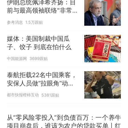
伊朗总统佩泽希齐扬：目
来源：参考消息）
笔试第一被第二名传话劝弃考
前与最高领袖联络"非常困
官方通报
难"
制裁瓜子饺子，美国怕什
热
参考消息
1.5万跟贴
么？
媒体：美国制裁中国瓜
子、饺子 到底在怕什么
中国能源网
3699跟贴
泰航拒载22名中国乘客，
安保人员做“拉眼角”动
作，泰国机场最新回应：
都市快报橙柿互动
5381跟贴
拒绝登机决定由航司作
出；亲历者：曾承诺免费
改签但没兑现
从“零风险零投入”到负债百万：一个养牛
项目崩盘后，谁该为农户的贷款买单丨红