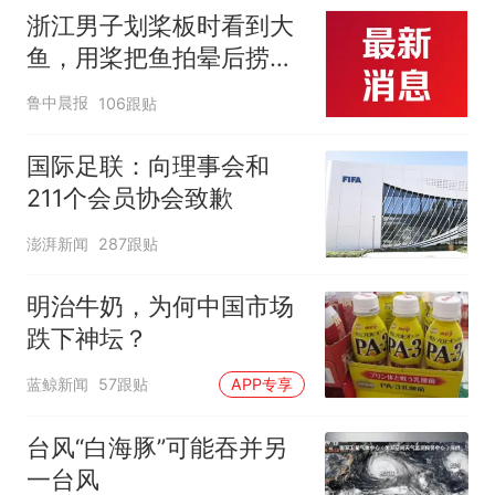
浙江男子划桨板时看到大
鱼，用桨把鱼拍晕后捞
起；当事人：鱼重7斤6
鲁中晨报
106跟贴
两，做成红烧辣子鱼块，
味道很好
国际足联：向理事会和
211个会员协会致歉
澎湃新闻
287跟贴
明治牛奶，为何中国市场
跌下神坛？
蓝鲸新闻
57跟贴
APP专享
台风“白海豚”可能吞并另
一台风