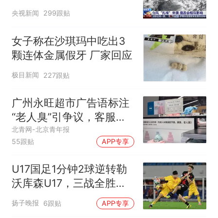
央视新闻
299跟贴
女子称在沙琪玛中吃出3
颗连体金属假牙 厂家回应
极目新闻
227跟贴
广州永旺超市广告语标注
“老人臭”引争议，客服回
应
北青网-北京青年报
55跟贴
APP专享
U17国足1分钟2球逆转勒
沃库森U17，三战全胜！
赵松源替补登场传射建功
扬子晚报
6跟贴
APP专享