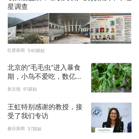
星调查
红星新闻
540跟贴
北京的“毛毛虫”进入暴食
期，小鸟不爱吃，数亿头
小蜂迎战
新京报
61跟贴
王虹特别感谢的教授，接
受了我们专访
极目新闻
57跟贴