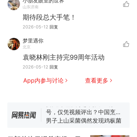
小朋友眼里的世界
山东济南
期待段总大手笔！
2026-05-12
回复
梦里遇你
北京
袁晓林刚主持完99周年活动
制裁瓜子饺子，美国怕什
热
2026-05-12
回复
么？
那个在床头放菜刀的女孩，
新
App内参与讨论
查看更多
因老师一句“跟我回家”改写了
人生
费大厨“全国小炒肉大王”称
号，仅凭视频评出？中国烹饪
协会回应
男子上山采菌偶然发现鸡枞菌
窝，原地守1天等它长大：挖了
140多朵
美国渔民钓获鲨鱼徒手将其拽
回大海 目击者直呼震惊 （视频