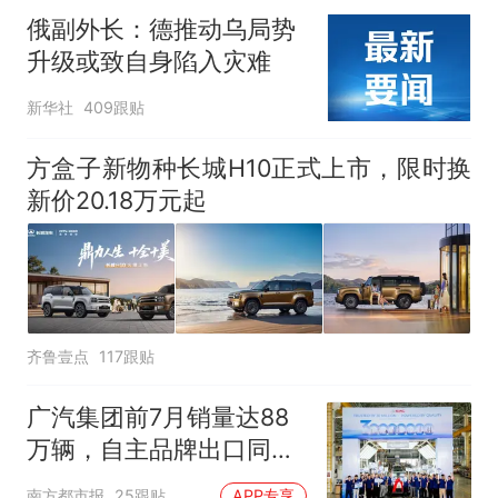
俄副外长：德推动乌局势
升级或致自身陷入灾难
新华社
409跟贴
方盒子新物种长城H10正式上市，限时换
新价20.18万元起
齐鲁壹点
117跟贴
广汽集团前7月销量达88
万辆，自主品牌出口同比
增130%
南方都市报
25跟贴
APP专享