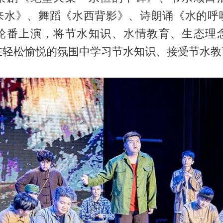
来水》、舞蹈《水西背影》、诗朗诵《水的呼
轮番上演，将节水知识、水情教育、生态理
在轻松愉悦的氛围中学习节水知识、接受节水教