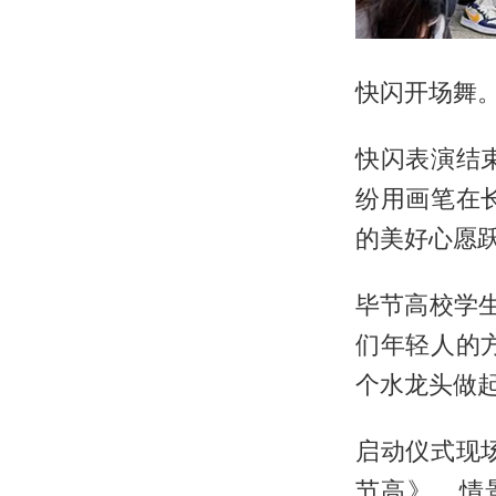
快闪开场舞
快闪表演结
纷用画笔在
的美好心愿
毕节高校学
们年轻人的
个水龙头做起
启动仪式现
节高》、情