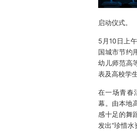
启动仪式。
5月10日上
国城市节约
幼儿师范高
表及高校学
在一场青春
幕。由本地
感十足的舞
发出“珍惜水