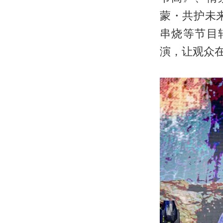
蒙・共护未
串烧等节目
演，让观众