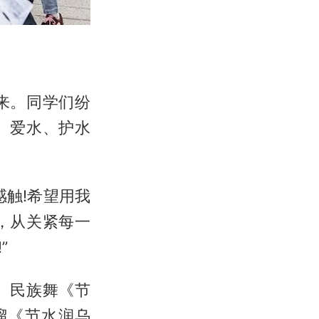
来。同学们纷
、爱水、护水
触!希望用我
，从关紧每一
”
。民族舞《节
溜《节水润乌