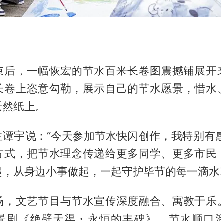
。
束后，一幅恢宏的节水百米长卷图震撼铺展开
长卷上恣意勾勒，展示自己的节水愿景，惜水
跃然纸上。
生谭宇说：“今天参加节水快闪创作，我特别有感
方式，把节水理念传递给更多同学、更多市民
，从身边小事做起，一起守护毕节的每一滴水!
场，文艺节目与节水宣传深度融合、寓教于乐
景剧《绝壁天渠・永恒的丰碑》、节水顺口