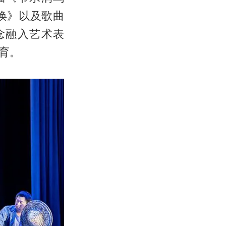
唤》以及歌曲
念融入艺术表
育。