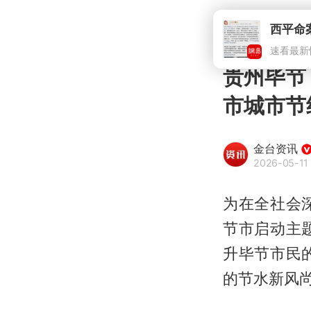
西平命
速看最新
贵州毕节
市城市节
金台资讯
2026-05-11 
为在全社会
节市启动主
升毕节市民
的节水新风