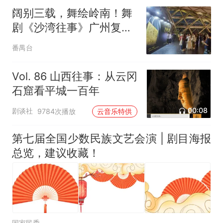
阔别三载，舞绘岭南！舞
剧《沙湾往事》广州复演
启幕
番禺台
Vol. 86 山西往事：从云冈
石窟看平城一百年
00:08
剧谈社
9784次播放
云音乐特供
第七届全国少数民族文艺会演 | 剧目海报
总览，建议收藏！
国家民委