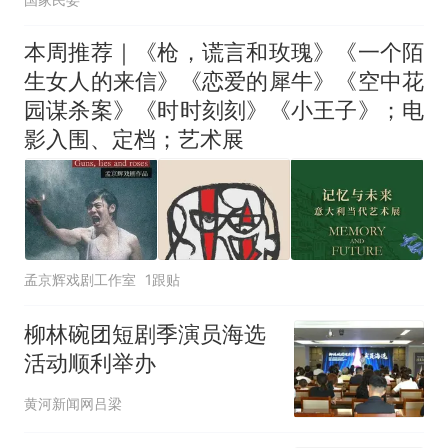
本周推荐｜《枪，谎言和玫瑰》《一个陌
生女人的来信》《恋爱的犀牛》《空中花
园谋杀案》《时时刻刻》《小王子》；电
影入围、定档；艺术展
孟京辉戏剧工作室
1跟贴
柳林碗团短剧季演员海选
活动顺利举办
黄河新闻网吕梁