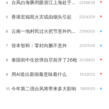
台风白海豚闭眼浙江上海处于危险半圆
2256838
4
香港宏福苑火灾或由烟头引起
2204209
5
云南一地村民过火把节意外灼伤16人
2199300
6
张本智和：零封向鹏不意外
2057538
7
泰国初中生饮弹自尽前开了26枪
2029902
8
用AI造出新病毒意味着什么
1932002
9
今年第二强台风将带来多大影响
1889105
10