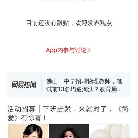
目前还没有跟贴，欢迎发表观点
那个在床头放菜刀的女孩，
热
因老师一句“跟我回家”改写了
人生
费大厨“全国小炒肉大王”称
新
App内参与讨论
号，仅凭视频评出？中国烹饪
协会回应
台风"白海豚"中心附近最大风
力已达15级 最新研判
佛山一中学招聘物理教师，笔
试前13名均遭淘汰？教育局：
已叫停招聘，成立调查组全面
笔试第一被第二名传话劝弃考
核查
官方通报
活动招募 | 下班赶紧，来就对了，《简·
享界G9车型预售价公布：
爱》有惊喜！
43.98万起
那个在床头放菜刀的女孩，
热