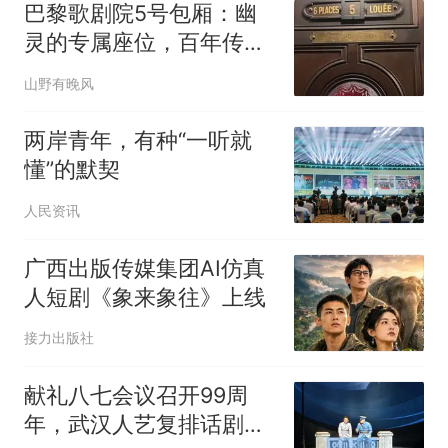
巴黎歌剧院5号包厢：幽
灵的专属座位，百年传说
是真是假
山野有晚风
两岸青年，有种“一听就
懂”的默契
人民资讯
广西出版传媒集团AI仿真
人短剧《象来象往》上线
接力出版社
献礼八七会议召开99周
年，武汉人艺复排话剧