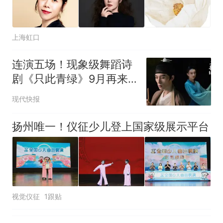
因老师一句“跟我回家”改写了
人生
上海虹口
连演五场！现象级舞蹈诗
剧《只此青绿》9月再来
南京上演
现代快报
扬州唯一！仪征少儿登上国家级展示平台
视觉仪征
1跟贴