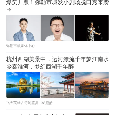
爆笑开票！弥勒市城发小剧场脱口秀来袭
→
弥勒市融媒体中心
杭州西湖美景中，运河漂流千年梦江南水
乡秦淮河，梦幻西湖千年醉
飞天英雄古诗词鉴赏
38跟贴