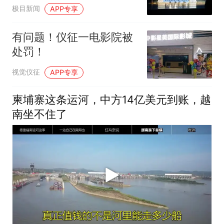
《狂澜》
极目新闻
APP专享
有问题！仪征一电影院被
处罚！
视觉仪征
APP专享
柬埔寨这条运河，中方14亿美元到账，越
南坐不住了