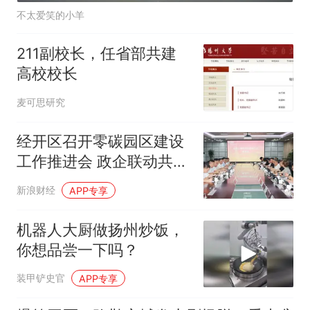
不太爱笑的小羊
211副校长，任省部共建
高校校长
麦可思研究
经开区召开零碳园区建设
工作推进会 政企联动共绘
绿色发展新蓝图
新浪财经
APP专享
机器人大厨做扬州炒饭，
你想品尝一下吗？
装甲铲史官
APP专享