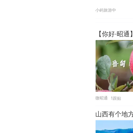
小屿旅游中
【你好·昭通
微昭通
1跟贴
山西有个地方