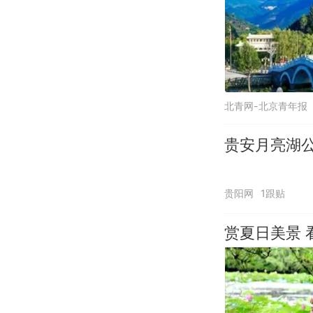
北青网-北京青年报
贵安月亮湖公
贵阳网
1跟贴
赏夏日美景 