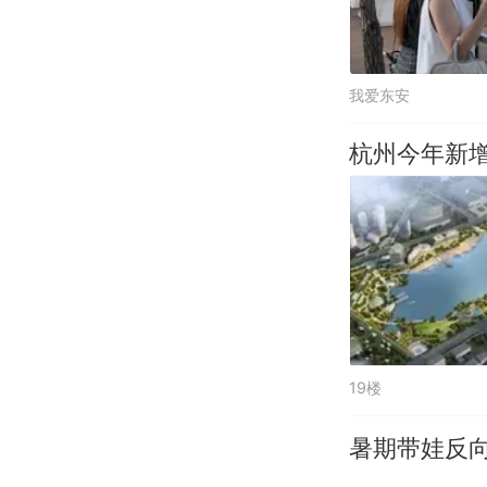
我爱东安
杭州今年新增
19楼
暑期带娃反