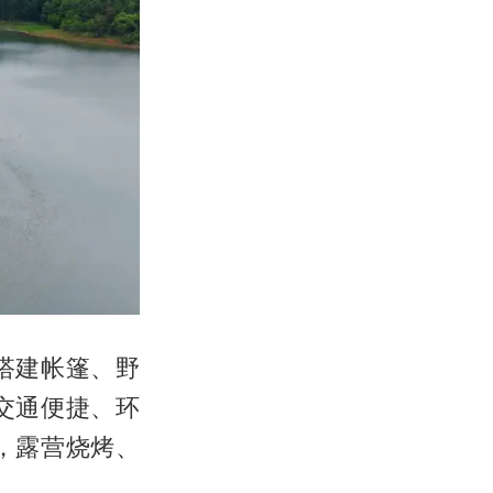
搭建帐篷、野
交通便捷、环
，露营烧烤、