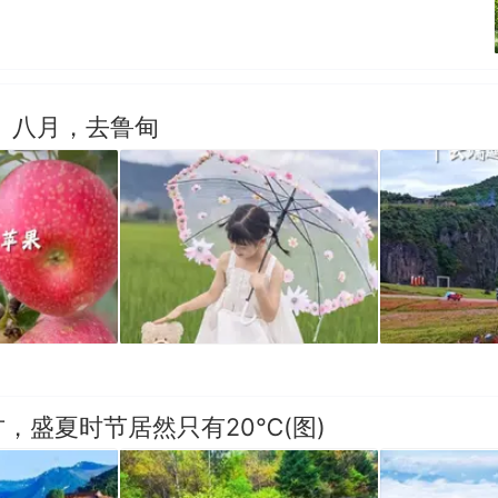
】八月，去鲁甸
，盛夏时节居然只有20℃(图)