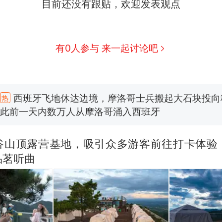
目前还没有跟贴，欢迎发表观点
有0人参与 来一起讨论吧
西班牙飞地休达边境，摩洛哥士兵搬起大石块投向
热
此前一天内数万人从摩洛哥涌入西班牙
费大厨“全国小炒肉大王”称号，仅凭视频评出？中
新
应
男子上山采菌偶然发现鸡枞菌窝，原地守1天等它长大：
朵
谷山顶露营基地，吸引众多游客前往打卡体验
美国一场追捕行动中，一男子在车辆行驶中爬上车顶
品茗听曲
报）
笔试第一被第二名传话劝弃考 官方通报
美国渔民钓获鲨鱼徒手将其拽回大海 目击者直呼震惊
参考消息）