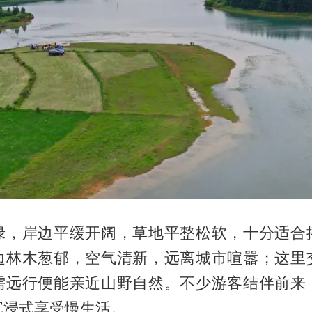
绿，岸边平缓开阔，草地平整松软，十分适合
边林木葱郁，空气清新，远离城市喧嚣；这里
需远行便能亲近山野自然。不少游客结伴前来
沉浸式享受慢生活。