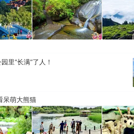
园里“长满”了人！
看呆萌大熊猫