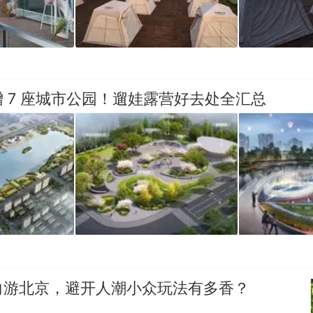
西班牙飞地休达边境，摩洛哥士兵搬起大石块投向
热
此前一天内数万人从摩洛哥涌入西班牙
 7 座城市公园！遛娃露营好去处全汇总
向游北京，避开人潮小众玩法有多香？