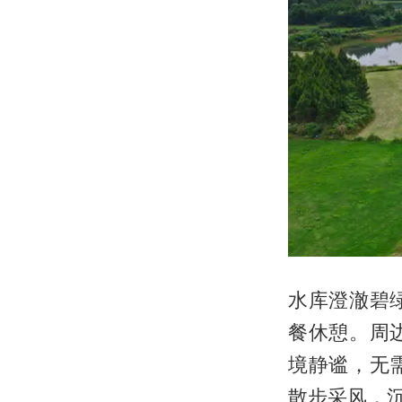
水库澄澈碧
餐休憩。周
境静谧，无
散步采风，