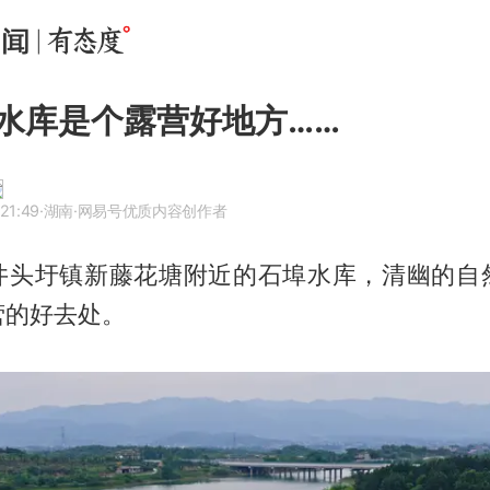
水库是个露营好地方……
21:49
·湖南
·网易号优质内容创作者
井头圩镇新藤花塘附近的石埠水库，清幽的自
营的好去处。