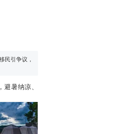
移民引争议，
国烹饪协会回
挖了140多
，避暑纳凉、
跳舞。（新京
 （视频来源：