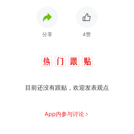
分享
4赞
十多万人报名的考试，成绩
热
全部作废，公平么？
全球唯一没有法定首都的国
新
目前还没有跟贴，欢迎发表观点
家，刚改国名，总统就邀请中
国大使骑行绕了几乎整个国境
搬家报价570元，搬到楼下交
线一圈，还曾两次到中国寻根
5060元才肯搬上楼！女子傻眼
App内参与讨论
了……
视频丨只要一枚命中就能让航
母瘫痪 轰-6J实力有多强？