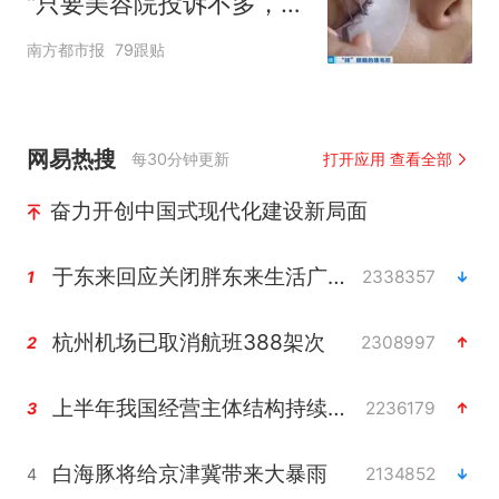
“只要美容院投诉不多，店
家就不会更换产品”
南方都市报
79跟贴
网易热搜
每30分钟更新
打开应用 查看全部
奋力开创中国式现代化建设新局面
于东来回应关闭胖东来生活广场店
2338357
1
杭州机场已取消航班388架次
2308997
2
上半年我国经营主体结构持续优化
2236179
3
白海豚将给京津冀带来大暴雨
2134852
4