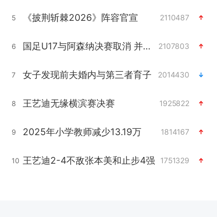
《披荆斩棘2026》阵容官宣
2110487
5
国足U17与阿森纳决赛取消 并列冠军
2107803
6
女子发现前夫婚内与第三者育子
2014430
7
王艺迪无缘横滨赛决赛
1925822
8
2025年小学教师减少13.19万
1814167
9
王艺迪2-4不敌张本美和止步4强
1751329
10