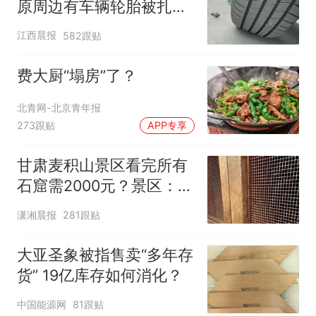
原周边有车辆轮胎被扎，
修理店铺换胎价格高达千
江西晨报
582跟贴
元，官方发布情况通报
费大厨“塌房”了？
北青网-北京青年报
273跟贴
APP专享
甘肃麦积山景区看完所有
石窟需2000元？景区：部
分石窟受特别保护，游客
潇湘晨报
281跟贴
可按需买
大亚圣象被指售卖“多年存
货” 19亿库存如何消化？
中国能源网
81跟贴