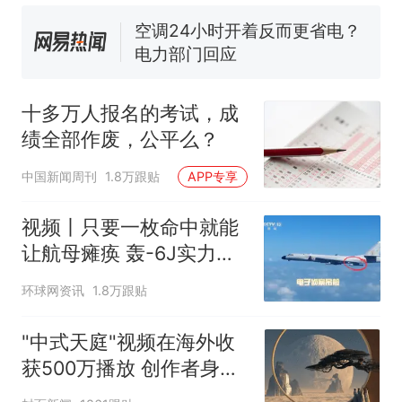
空调24小时开着反而更省电？
电力部门回应
佛山一中学招聘物理教师，笔
试前13名均遭淘汰？教育局：
已叫停招聘，成立调查组全面
十多万人报名的考试，成绩
热
十多万人报名的考试，成
核查
全部作废，公平么？
绩全部作废，公平么？
中国新闻周刊
1.8万跟贴
APP专享
视频丨只要一枚命中就能
让航母瘫痪 轰-6J实力有
多强？
环球网资讯
1.8万跟贴
"中式天庭"视频在海外收
获500万播放 创作者身份
披露