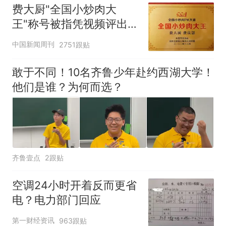
费大厨"全国小炒肉大
王"称号被指凭视频评出
官方回应
中国新闻周刊
2751跟贴
敢于不同！10名齐鲁少年赴约西湖大学！
他们是谁？为何而选？
齐鲁壹点
2跟贴
空调24小时开着反而更省
电？电力部门回应
第一财经资讯
963跟贴