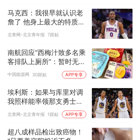
马克西：我很早就认识老
詹了 他身上最大的特质就
是谦逊
北青网-北京青年报
7跟贴
南航回应“西梅汁致多名乘
客排队上厕所”：暂时无法
核查是否发放西梅汁
中国能源网
30跟贴
APP专享
埃利斯：如果与库里对调
我照样能率领那支勇士取
得现在的成就
北青网-北京青年报
1跟贴
APP专享
超八成样品检出致癌物！