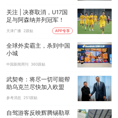
关注 | 决赛取消，U17国
足与阿森纳并列冠军！
天津广播
2跟贴
APP专享
全球外卖霸主，杀到中国
小城
中国新闻周刊
360跟贴
武契奇：将尽一切可能帮
助乌克兰尽快加入欧盟
参考消息
251跟贴
自驾游客反映辉腾锡勒草