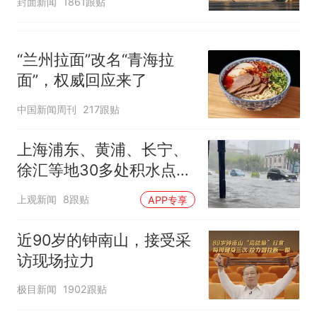
封面新闻
1861跟贴
“兰州拉面”改名“青海拉
面”，权威回应来了
中国新闻周刊
217跟贴
上海浦东、黄浦、长宁、
徐汇等地30多处积水点正
在抢排
上观新闻
8跟贴
APP专享
近90岁的钟南山，接受采
访现场拉力
极目新闻
1902跟贴