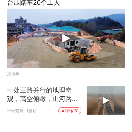
台压路车20个工人
搞怪羊
一处三路并行的地理奇
观，高空俯瞰，山河路网
交织场面壮阔无比
一秋荒野
1跟贴
APP专享