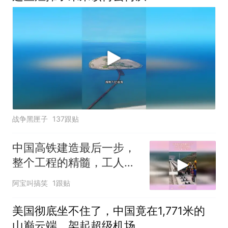
战争黑匣子
137跟贴
中国高铁建造最后一步，
整个工程的精髓，工人坐
着就能完成
阿宝叫搞笑
1跟贴
美国彻底坐不住了，中国竟在1,771米的
山巅云端，架起超级机场