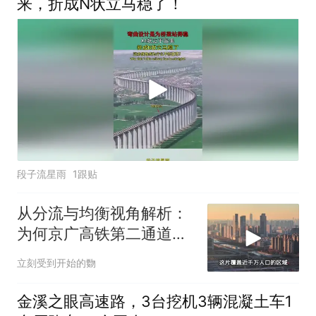
来，折成N状立马稳了！
段子流星雨
1跟贴
从分流与均衡视角解析：
为何京广高铁第二通道未
必过郑州枢纽？
立刻受到开始的覅
金溪之眼高速路，3台挖机3辆混凝土车1