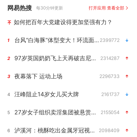
网易热搜
每30分钟更新
打开应用 查看全部
如何把百年大党建设得更加坚强有力？
台风“白海豚”体型变大！环流面积接近13个浙江那么大
2399772
1
97岁英国奶奶飞上天再破吉尼斯纪录
2314287
2
夜幕落下 运动上场
2296733
3
汪峰阻止14岁女儿买大牌
2161737
4
27岁女子组织卖淫集团被悬赏通缉
2155054
5
泸溪河：桃酥吃出金属牙冠视频不实
2098409
6