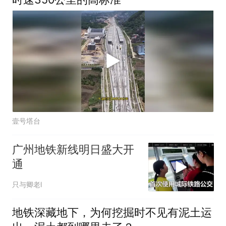
壹号塔台
广州地铁新线明日盛大开
通
只与卿老l
地铁深藏地下，为何挖掘时不见有泥土运