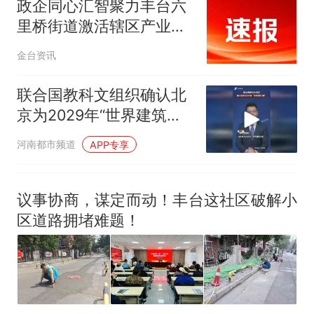
政企同心汇智聚力丰台六
里桥街道激活辖区产业内
生动力
金台资讯
联合国教科文组织确认北
京为2029年“世界建筑之
都”
河南都市频道
APP专享
议事协商，谋定而动！丰台这社区破解小
区道路拥堵难题！