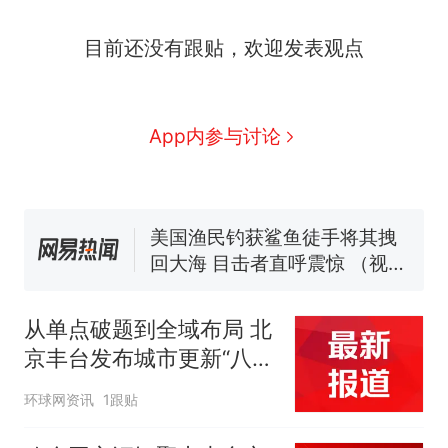
那个在床头放菜刀的女孩，
热
因老师一句“跟我回家”改写了
目前还没有跟贴，欢迎发表观点
人生
制裁瓜子饺子，美国怕什
新
么？
费大厨“全国小炒肉大王”称
App内参与讨论
号，仅凭视频评出？中国烹饪
协会回应
男子上山采菌偶然发现鸡枞菌
窝，原地守1天等它长大：挖了
140多朵
美国渔民钓获鲨鱼徒手将其拽
回大海 目击者直呼震惊 （视频
来源：参考消息）
笔试第一被第二名传话劝弃考
官方通报
从单点破题到全域布局 北
那个在床头放菜刀的女孩，
热
京丰台发布城市更新“八大
因老师一句“跟我回家”改写了
场景”
人生
环球网资讯
1跟贴