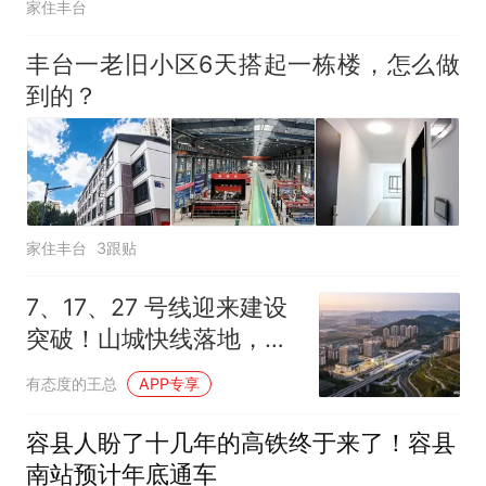
家住丰台
丰台一老旧小区6天搭起一栋楼，怎么做
到的？
家住丰台
3跟贴
7、17、27 号线迎来建设
突破！山城快线落地，重
庆城市格局将如何改写？
有态度的王总
APP专享
容县人盼了十几年的高铁终于来了！容县
南站预计年底通车