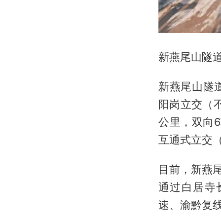
新燕尾山隧
新燕尾山隧
阳岗立交（
公里，双向6
互通式立交
目前，新燕尾
通过白居寺
速、渝黔复