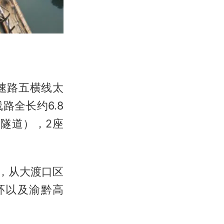
速路五横线太
全长约6.8
山隧道），2座
后，从大渡口区
环以及渝黔高