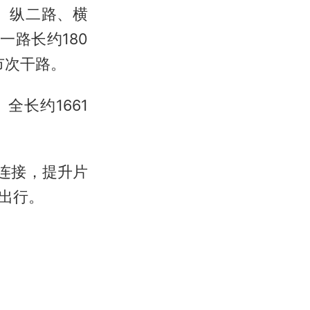
、纵二路、横
一路长约180
市次干路。
长约1661
连接，提升片
出行。