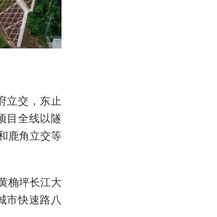
府立交，东止
项目全线以隧
交和鹿角立交等
联黄桷坪长江大
城市快速路八
。