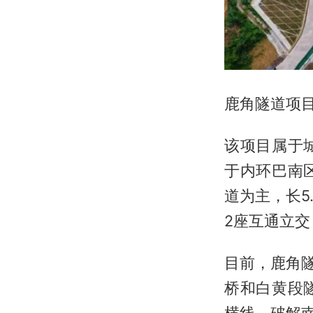
鹿角隧道项
该项目属于
于内环巴南
道为主，长5
2座互通立交
目前，鹿角隧
桥和白黄段
横线，破解