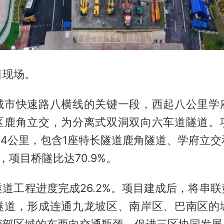
目现场。
城市快速路八横线的关键一段，西起八公里学
区鹿角立交，为分离式双洞双向六车道隧道。
.4公里，包含1座特长隧道鹿角隧道、学府立
，项目桥隧比达70.9%。
道工程进度完成26.2%。项目建成后，将串
隧道，形成连通九龙坡区、南岸区、巴南区的
南部区域的东西向交通瓶颈，促进三区协同发展