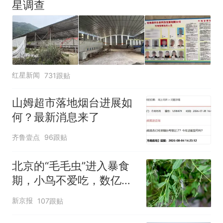
星调查
红星新闻
731跟贴
山姆超市落地烟台进展如
何？最新消息来了
齐鲁壹点
96跟贴
北京的“毛毛虫”进入暴食
期，小鸟不爱吃，数亿头
小蜂迎战
新京报
107跟贴