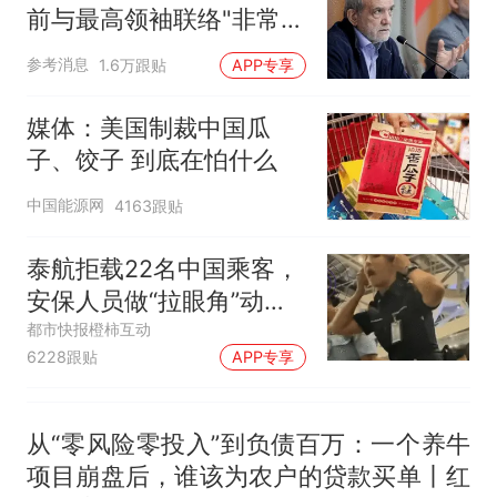
来源：参考消息）
笔试第一被第二名传话劝弃考
前与最高领袖联络"非常困
官方通报
难"
那个在床头放菜刀的女孩，
热
参考消息
1.6万跟贴
APP专享
因老师一句“跟我回家”改写了
人生
媒体：美国制裁中国瓜
子、饺子 到底在怕什么
中国能源网
4163跟贴
泰航拒载22名中国乘客，
安保人员做“拉眼角”动
作，泰国机场最新回应：
都市快报橙柿互动
6228跟贴
APP专享
拒绝登机决定由航司作
出；亲历者：曾承诺免费
改签但没兑现
从“零风险零投入”到负债百万：一个养牛
项目崩盘后，谁该为农户的贷款买单丨红