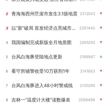
青海海西州茫崖市发生3.1级地震
2312543
2
以“新”破局 首发经济点亮城市消费活力
2297440
3
我国编制完成新版全月地质图
2265292
4
台风白海豚登陆地点更新
2188987
5
看守所辅警收受10万获刑1年
2141683
6
台风白海豚进入48小时警戒线
2135299
7
吉林一“温度计大楼”读数爆表
2086498
8