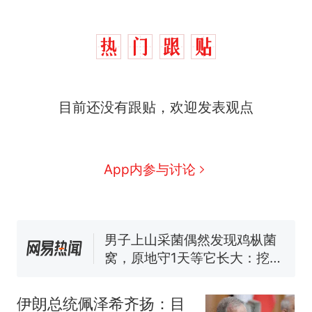
目前还没有跟贴，欢迎发表观点
那个在床头放菜刀的女孩，
热
因老师一句“跟我回家”改写了
人生
制裁瓜子饺子，美国怕什
新
App内参与讨论
么？
费大厨“全国小炒肉大王”称
号，仅凭视频评出？中国烹饪
协会回应
男子上山采菌偶然发现鸡枞菌
窝，原地守1天等它长大：挖了
140多朵
美国渔民钓获鲨鱼徒手将其拽
回大海 目击者直呼震惊 （视频
伊朗总统佩泽希齐扬：目