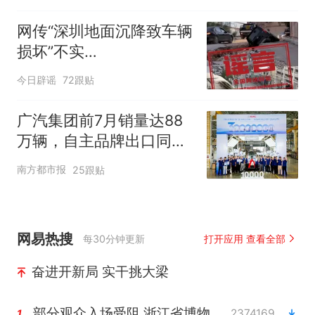
网传“深圳地面沉降致车辆
损坏”不实
（2026·08·06）
今日辟谣
72跟贴
广汽集团前7月销量达88
万辆，自主品牌出口同比
增130%
南方都市报
25跟贴
网易热搜
每30分钟更新
打开应用 查看全部
奋进开新局 实干挑大梁
部分观众入场受阻 浙江省博物馆致歉
2374169
1