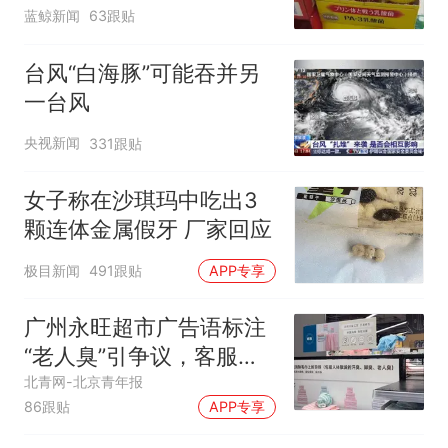
蓝鲸新闻
63跟贴
台风“白海豚”可能吞并另
一台风
央视新闻
331跟贴
女子称在沙琪玛中吃出3
颗连体金属假牙 厂家回应
极目新闻
491跟贴
APP专享
广州永旺超市广告语标注
“老人臭”引争议，客服回
应
北青网-北京青年报
86跟贴
APP专享