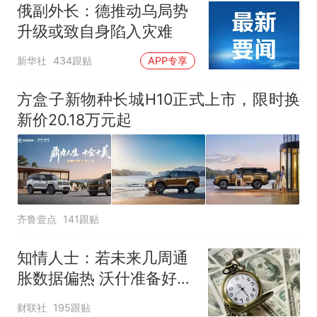
俄副外长：德推动乌局势
升级或致自身陷入灾难
新华社
434跟贴
APP专享
方盒子新物种长城H10正式上市，限时换
新价20.18万元起
齐鲁壹点
141跟贴
知情人士：若未来几周通
胀数据偏热 沃什准备好加
息
财联社
195跟贴