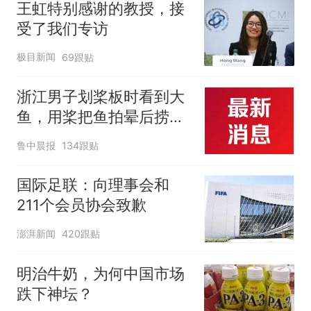
王虹特别感谢的教授，接
受了我们专访
极目新闻
69跟贴
浙江男子划桨板时看到大
鱼，用桨把鱼拍晕后捞
起；当事人：鱼重7斤6
鲁中晨报
134跟贴
两，做成红烧辣子鱼块，
味道很好
国际足联：向理事会和
211个会员协会致歉
澎湃新闻
420跟贴
明治牛奶，为何中国市场
跌下神坛？