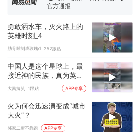
官方通报
惊艳！字都飘起来了 博主在田
间创作“悬浮字” 网友：真·裸眼
勇敢洒水车，灭火路上的
3D！
“不想干了特提出辞职”，疑
热
英雄时刻_4
似南京大学数院院长辞职信流
传，院方回应：喻良教授已卸
肋骨雕刻成玫瑰d
252跟贴
任院长一职，不清楚辞职信来
源；曾用手绘图做头像
中国人是这个星球上，最
接近神的民族，真为英雄
消防员担心
大酱搞笑
1跟贴
APP专享
火为何会迅速演变成“城市
大火”？
邻家二蛋不靠谱
APP专享