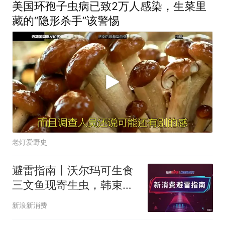
美国环孢子虫病已致2万人感染，生菜里
藏的“隐形杀手”该警惕
老灯爱野史
避雷指南丨沃尔玛可生食
三文鱼现寄生虫，韩束洗
护产品致头皮严重受损
新浪新消费