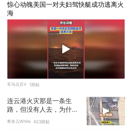
惊心动魄美国一对夫妇驾快艇成功逃离火
海
车马点兵V
1跟贴
连云港火灾那是一条生
路，但没有人去，为什
么？
希奈儿White
423跟贴