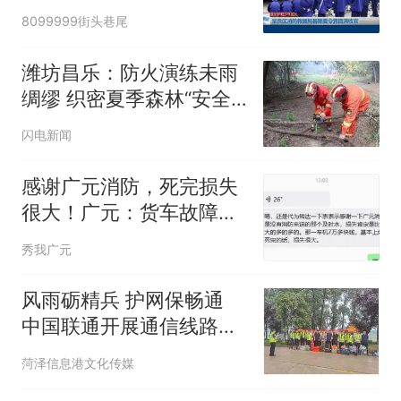
满收官
8099999街头巷尾
潍坊昌乐：防火演练未雨
绸缪 织密夏季森林“安全
网”
闪电新闻
感谢广元消防，死完损失
很大！广元：货车故障消
防员喷水帮1300只鸡降
秀我广元
温，司机感谢广元消防挽
回损失
风雨砺精兵 护网保畅通
中国联通开展通信线路防
汛应急抢修实战演练
菏泽信息港文化传媒