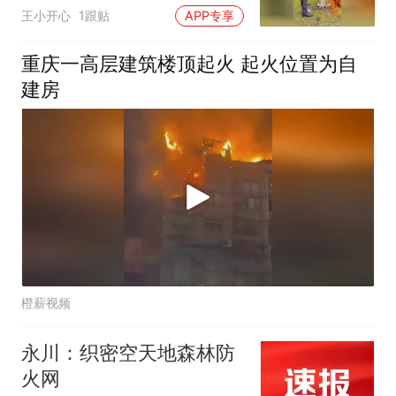
地打开消防栓
王小开心
1跟贴
APP专享
重庆一高层建筑楼顶起火 起火位置为自
建房
橙薪视频
永川：织密空天地森林防
火网