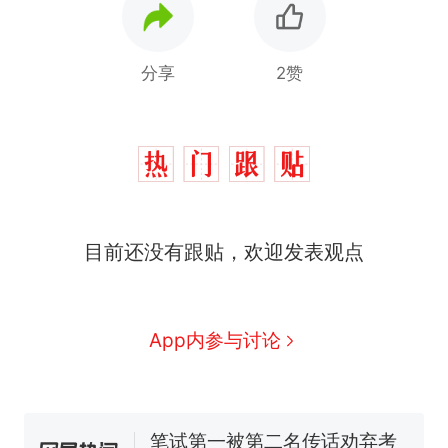
分享
2赞
“不想干了特提出辞职”，疑
热
似南京大学数院院长辞职信流
目前还没有跟贴，欢迎发表观点
传，院方回应：喻良教授已卸
费大厨“全国小炒肉大王”称
新
任院长一职，不清楚辞职信来
号，仅凭视频评出？中国烹饪
源；曾用手绘图做头像
协会回应
男子上山采菌偶然发现鸡枞菌
App内参与讨论
窝，原地守1天等它长大：挖了
140多朵
美国渔民钓获鲨鱼徒手将其拽
回大海 目击者直呼震惊 （视频
来源：参考消息）
笔试第一被第二名传话劝弃考