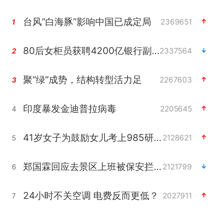
台风“白海豚”影响中国已成定局
2369651
1
80后女柜员获聘4200亿银行副行长
2337564
2
聚“绿”成势，结构转型活力足
2267603
3
印度暴发金迪普拉病毒
2205645
4
41岁女子为鼓励女儿考上985研究生
2128621
5
郑国霖回应去景区上班被保安拦下
2121799
6
24小时不关空调 电费反而更低？
2027911
7