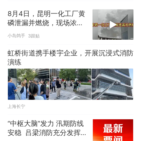
8月4日，昆明一化工厂黄
磷泄漏并燃烧，现场浓烟
滚滚！
小岛鸽手
3跟贴
虹桥街道携手楼宇企业，开展沉浸式消防
演练
上海长宁
“中枢大脑”发力 汛期防线
安稳 吕梁消防充分发挥