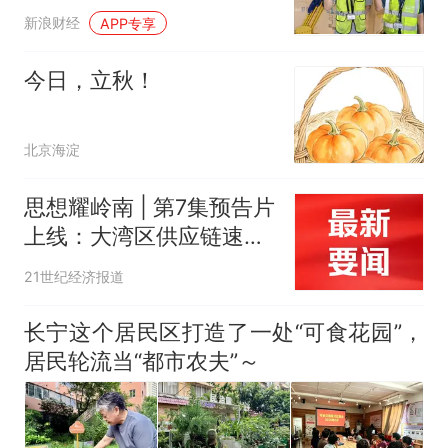
救
新浪财经
APP专享
今日，立秋！
北京海淀
思想耀岭南 | 第7集预告片
上线：大湾区供应链速度
是硅谷30倍
21世纪经济报道
长宁这个居民区打造了一处“可食花园”，
居民轮流当“都市农夫”～