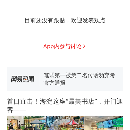
因老师一句“跟我回家”改写了
人生
制裁瓜子饺子，美国怕什
新
目前还没有跟贴，欢迎发表观点
么？
费大厨“全国小炒肉大王”称
号，仅凭视频评出？中国烹饪
协会回应
男子上山采菌偶然发现鸡枞菌
App内参与讨论
窝，原地守1天等它长大：挖了
140多朵
美国渔民钓获鲨鱼徒手将其拽
回大海 目击者直呼震惊 （视频
来源：参考消息）
笔试第一被第二名传话劝弃考
官方通报
那个在床头放菜刀的女孩，
热
因老师一句“跟我回家”改写了
首日直击！海淀这座“最美书店”，开门迎
人生
客——