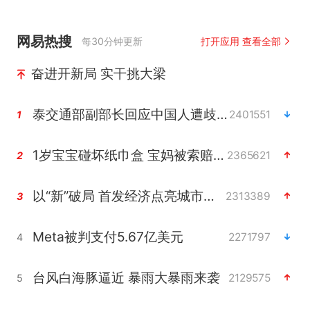
网易热搜
每30分钟更新
打开应用 查看全部
奋进开新局 实干挑大梁
泰交通部副部长回应中国人遭歧视手势
2401551
1
1岁宝宝碰坏纸巾盒 宝妈被索赔924元
2365621
2
以“新”破局 首发经济点亮城市消费活力
2313389
3
Meta被判支付5.67亿美元
2271797
4
台风白海豚逼近 暴雨大暴雨来袭
2129575
5