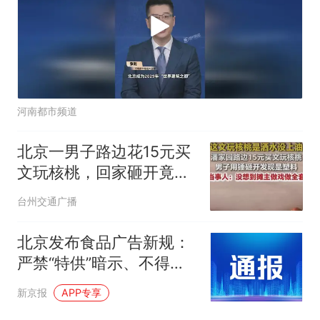
河南都市频道
北京一男子路边花15元买
文玩核桃，回家砸开竟是
塑料；当事人：当时感觉
台州交通广播
颜色不对，摊主说是没上
油，拿回去晒几天就好，
北京发布食品广告新规：
没想到她做戏做全套
严禁“特供”暗示、不得宣
称具有治疗功能
新京报
APP专享