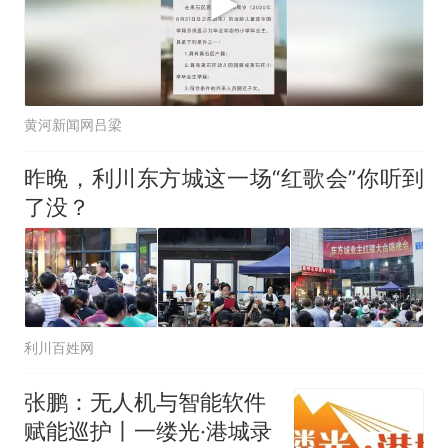
黄河新闻网吕梁
昨晚，利川东方城这一场“红歌会”你听到
了没？
利川百姓网
张鹏：无人机与智能软件
赋能巡护丨一缕光·港城录