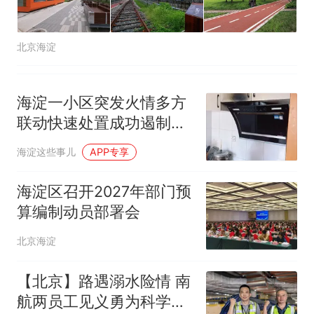
北京海淀
海淀一小区突发火情多方
联动快速处置成功遏制火
灾发生
海淀这些事儿
APP专享
海淀区召开2027年部门预
算编制动员部署会
北京海淀
【北京】路遇溺水险情 南
航两员工见义勇为科学施