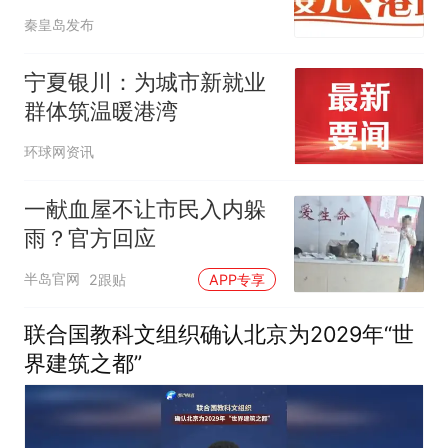
秦皇岛发布
宁夏银川：为城市新就业
群体筑温暖港湾
环球网资讯
一献血屋不让市民入内躲
雨？官方回应
半岛官网
2跟贴
APP专享
联合国教科文组织确认北京为2029年“世
界建筑之都”