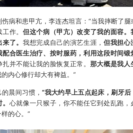
到伤病和患甲亢，李连杰坦言：“当我摔断了腿
续工作。
但这个病（甲亢）改变了我的面容。
出来了。
我想完成自己的演艺生涯，
但我担心
我配合医生治疗、按时服药，利用这段时间锻
挣扎并不能让我的脸恢复正常。
那大概是我人
我的内心修行却大有裨益。”
己的晨间习惯，
“我大约早上五点起床，刷牙后
时。
心就像一只猴子，你不能任它到处乱跑，
样的心。”