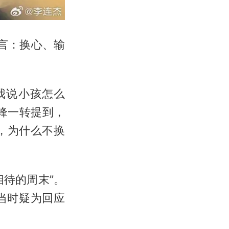
言：换心、输
我说小孩怎么
锋一转提到，
，为什么不换
相待的周末”。
当时疑为回应