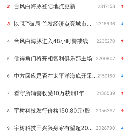
台风白海豚登陆地点更新
2317153
2
以“新”破局 首发经济点亮城市消费活力
2316636
3
台风白海豚进入48小时警戒线
2235270
4
佛得角门将亮相智利俱乐部主场
2200807
5
中方回应是否在太平洋海底开采稀土
2150160
6
看守所辅警收受10万获刑1年
2138539
7
宇树科技发行价格150.80元/股
2056397
8
宇树科技王兴兴身家有望超200亿元
2028790
9