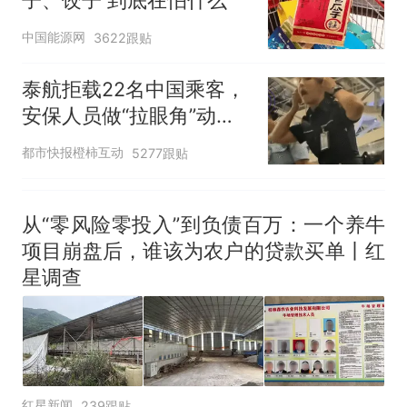
中国能源网
3622跟贴
泰航拒载22名中国乘客，
安保人员做“拉眼角”动
作，泰国机场最新回应：
都市快报橙柿互动
5277跟贴
拒绝登机决定由航司作
出；亲历者：曾承诺免费
改签但没兑现
从“零风险零投入”到负债百万：一个养牛
项目崩盘后，谁该为农户的贷款买单丨红
星调查
红星新闻
239跟贴