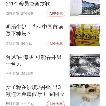
211个会员协会致歉
澎湃新闻
274跟贴
APP专享
明治牛奶，为何中国市场
跌下神坛？
蓝鲸新闻
56跟贴
APP专享
台风“白海豚”可能吞并另
一台风
央视新闻
291跟贴
女子称在沙琪玛中吃出3
颗连体金属假牙 厂家回应
极目新闻
229跟贴
APP专享