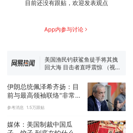
目前还没有跟贴，欢迎发表观点
么？
那个在床头放菜刀的女孩，
新
因老师一句“跟我回家”改写了
人生
费大厨“全国小炒肉大王”称
App内参与讨论
号，仅凭视频评出？中国烹饪
协会回应
男子上山采菌偶然发现鸡枞菌
窝，原地守1天等它长大：挖了
140多朵
美国渔民钓获鲨鱼徒手将其拽
回大海 目击者直呼震惊 （视频
来源：参考消息）
笔试第一被第二名传话劝弃考
官方通报
伊朗总统佩泽希齐扬：目
制裁瓜子饺子，美国怕什
热
前与最高领袖联络"非常困
么？
难"
参考消息
1.5万跟贴
媒体：美国制裁中国瓜
子、饺子 到底在怕什么