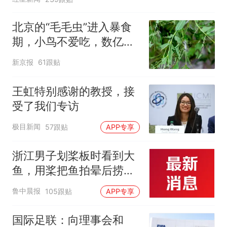
北京的“毛毛虫”进入暴食
期，小鸟不爱吃，数亿头
小蜂迎战
新京报
61跟贴
王虹特别感谢的教授，接
受了我们专访
极目新闻
57跟贴
APP专享
浙江男子划桨板时看到大
鱼，用桨把鱼拍晕后捞
起；当事人：鱼重7斤6
鲁中晨报
105跟贴
APP专享
两，做成红烧辣子鱼块，
味道很好
国际足联：向理事会和