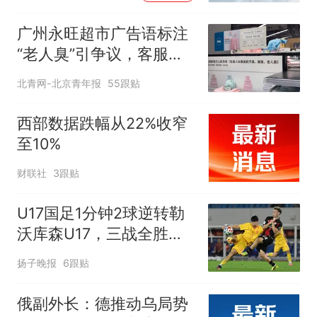
广州永旺超市广告语标注
“老人臭”引争议，客服回
应
北青网-北京青年报
55跟贴
西部数据跌幅从22%收窄
至10%
财联社
3跟贴
U17国足1分钟2球逆转勒
沃库森U17，三战全胜！
赵松源替补登场传射建功
扬子晚报
6跟贴
俄副外长：德推动乌局势