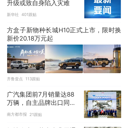
升级或致自身陷入灾难
新华社
401跟贴
方盒子新物种长城H10正式上市，限时换
新价20.18万元起
齐鲁壹点
113跟贴
广汽集团前7月销量达88
万辆，自主品牌出口同比
增130%
南方都市报
21跟贴