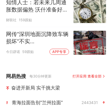
知情人士：若未来几周通
胀数据偏热 沃什准备好加
息
财联社
159跟贴
网传“深圳地面沉降致车辆
损坏”不实
（2026·08·06）
今日辟谣
59跟贴
APP专享
网易热搜
每30分钟更新
打开应用 查看全部
奋进开新局 实干挑大梁
青海拉面告别“兰州拉面”
2443431
1