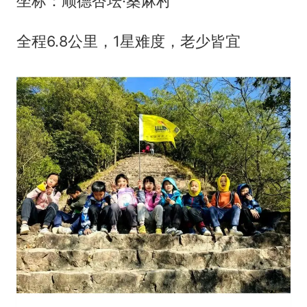
坐标：顺德杏坛·桑麻村
全程6.8公里，1星难度，老少皆宜