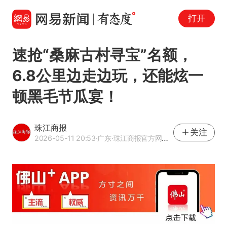
打开
速抢“桑麻古村寻宝”名额，
6.8公里边走边玩，还能炫一
顿黑毛节瓜宴！
珠江商报
关注
2026-05-11 20:53
·广东
·珠江商报官方网易号