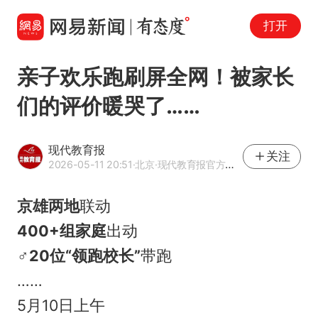
打开
亲子欢乐跑刷屏全网！被家长
们的评价暖哭了……
现代教育报
关注
2026-05-11 20:51
·北京
·现代教育报官方网易号
京雄两地
联动
400+组家庭
出动
‍♂️
20位“领跑校长”
带跑
……
5月10日上午