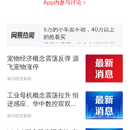
全球唯一没有法定首都的国
新
App内参与讨论
家，刚改国名，总统就邀请中
国大使骑行绕了几乎整个国境
5万的小车卖不动，40万以上
线一圈，还曾两次到中国寻根
的抢着买
视频丨只要一枚命中就能让航
母瘫痪 轰-6J实力有多强？
空调24小时开着反而更省电？
电力部门回应
宠物经济概念震荡反弹 源
大雨将至一家老小6分钟抢收完
飞宠物涨停
1千斤稻谷
十多万人报名的考试，成绩
热
每日经济新闻
全部作废，公平么？
工业母机概念震荡拉升 恒
进感应、华中数控双双涨
超10%
每日经济新闻