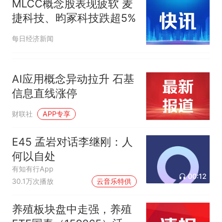
MLCC概念股表现疲软 麦
捷科技、昀冢科技跌超5%
每日经济新闻
AI应用概念异动拉升 石基
信息直线涨停
财联社
APP专享
E45 孟岩对话李继刚：人
何以自处
有知有行App
00:12
30.1万次播放
云音乐特供
养殖板块盘中走强，养殖