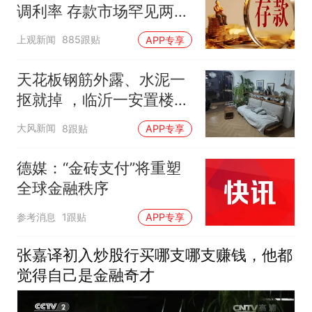
调利率 存款市场罕见两极
分化
上观新闻
885跟贴
APP专享
天花板钢筋外露、水泥一
抠就掉 ，临沂一安置楼交
房半年即被鉴定存安全隐
大风新闻
8跟贴
APP专享
患；楼体至今未加固，仍
有居民常住
德媒：“金砖支付”将重塑
全球金融秩序
参考消息
1跟贴
APP专享
张嘉译初入炒股行买哪支哪支赚钱，他都
觉得自己是金融奇才