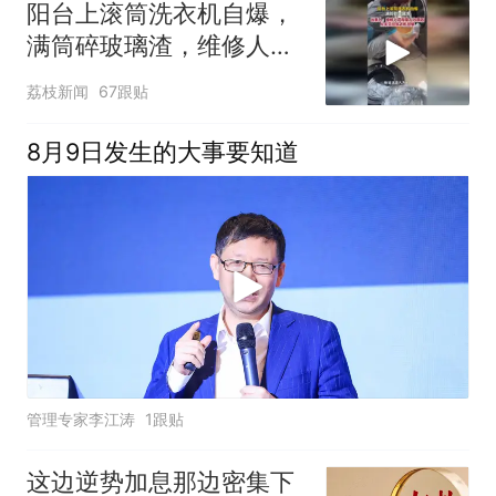
阳台上滚筒洗衣机自爆，
满筒碎玻璃渣，维修人员
称是人为原因，从未见过
荔枝新闻
67跟贴
洗衣机自爆
8月9日发生的大事要知道
管理专家李江涛
1跟贴
这边逆势加息那边密集下