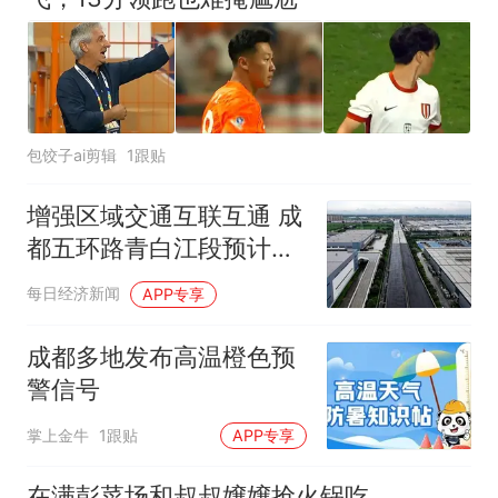
包饺子ai剪辑
1跟贴
增强区域交通互联互通 成
都五环路青白江段预计年
底完工
每日经济新闻
APP专享
成都多地发布高温橙色预
警信号
掌上金牛
1跟贴
APP专享
在满彭菜场和叔叔嬢嬢抢火锅吃