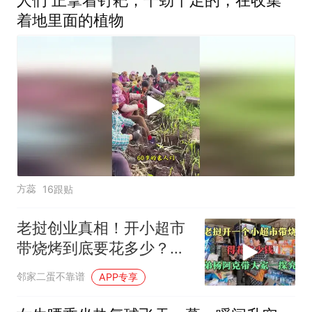
人们 正拿着钉耙，干劲十足的，在收集
着地里面的植物
方蕊
16跟贴
老挝创业真相！开小超市
带烧烤到底要花多少？三
弟杨阿克硬核摸底
邻家二蛋不靠谱
APP专享