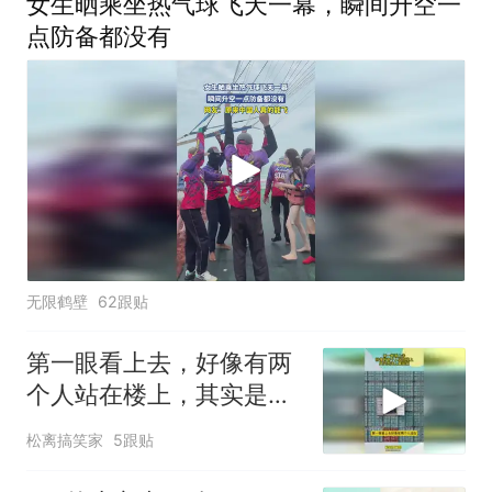
女生晒乘坐热气球飞天一幕，瞬间升空一
点防备都没有
无限鹤壁
62跟贴
第一眼看上去，好像有两
个人站在楼上，其实是海
上集装箱
松离搞笑家
5跟贴