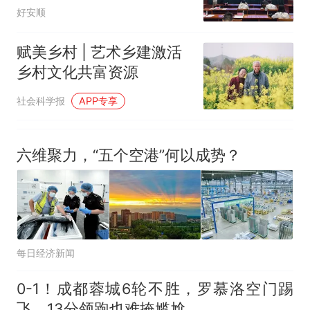
体”工作成效新闻发布会召
好安顺
开
赋美乡村 | 艺术乡建激活
乡村文化共富资源
社会科学报
APP专享
六维聚力，“五个空港”何以成势？
每日经济新闻
0-1！成都蓉城6轮不胜，罗慕洛空门踢
飞，13分领跑也难掩尴尬