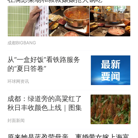
成都BIGBANG
从“一盒好饭”看铁路服务
的“夏日答卷”
环球网资讯
成都：绿道旁的高粱红了
秋日丰收颜色上线｜图集
封面新闻
原来她是蓝盈莹母亲，离婚带女嫁上海富