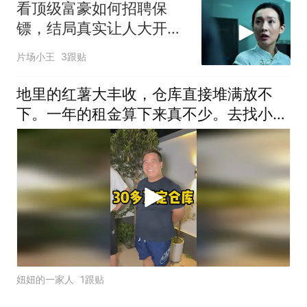
看顶级富豪如何招聘保
镖，结局真实让人大开眼
界
片场小王
3跟贴
地里的红薯大丰收，仓库直接堆满放不
下。一年的租金算下来真不少。去找小伙
伴商量商量。好在咱们种的农产品多，以
后经常要存放货物是刚需
妞妞的一家人
1跟贴