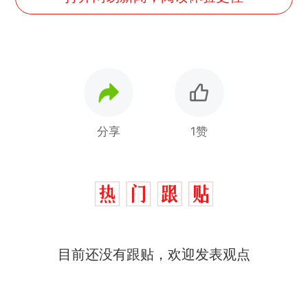
分享
1赞
十多万人报名的考试，成绩
热
全部作废，公平么？
全球唯一没有法定首都的国
新
目前还没有跟贴，欢迎发表观点
家，刚改国名，总统就邀请中
国大使骑行绕了几乎整个国境
5万的小车卖不动，40万以上
线一圈，还曾两次到中国寻根
的抢着买