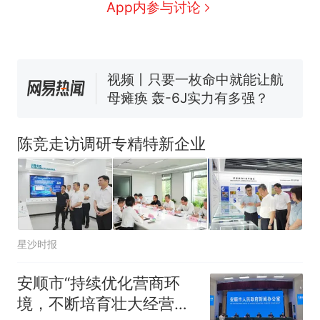
浙江人戒备 "白海豚"已创我国
App内参与讨论
纪录 带来严重影响
视频丨只要一枚命中就能让航
母瘫痪 轰-6J实力有多强？
大雨将至一家老小6分钟抢收完
1千斤稻谷
十多万人报名的考试，成绩
热
全部作废，公平么？
陈竞走访调研专精特新企业
星沙时报
安顺市“持续优化营商环
境，不断培育壮大经营主