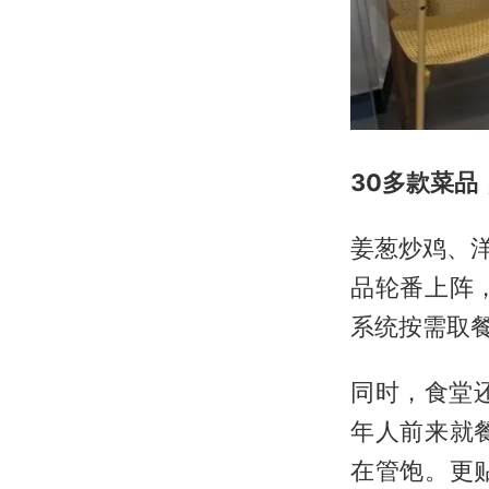
30多款菜品
姜葱炒鸡、
品轮番上阵
系统按需取
同时，食堂
年人前来就
在管饱。更