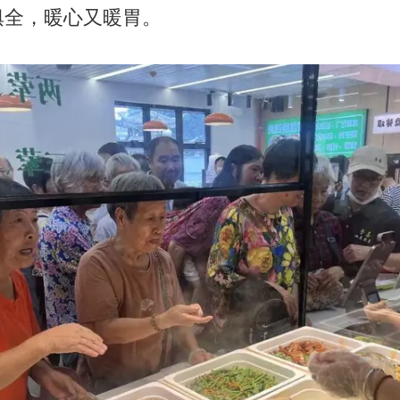
俱全，暖心又暖胃。