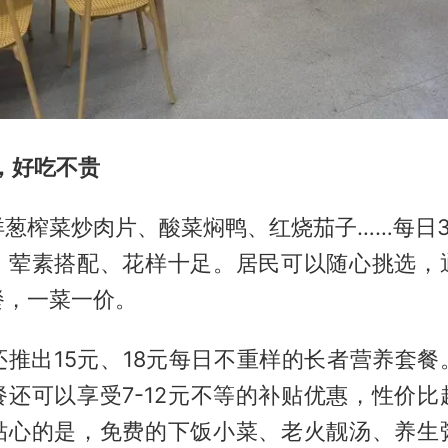
，好吃不贵
洋葱榨菜炒肉片、酸菜焖鸭、红烧茄子……每日3
，荤素搭配、花样十足。居民可以随心挑选，
餐，一菜一价。
还推出15元、18元每日不重样的长者营养套餐
餐还可以享受7-12元不等的补贴优惠，性价比
贴心的是，免费的下饭小菜、老火靓汤、养生