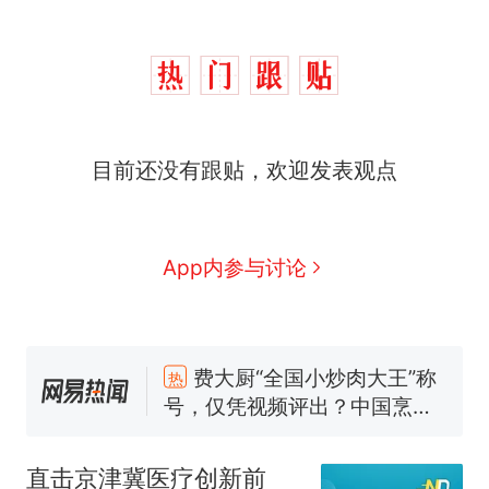
目前还没有跟贴，欢迎发表观点
App内参与讨论
费大厨“全国小炒肉大王”称
热
号，仅凭视频评出？中国烹饪
协会回应
男子上山采菌偶然发现鸡枞
新
菌窝，原地守1天等它长大：挖
直击京津冀医疗创新前