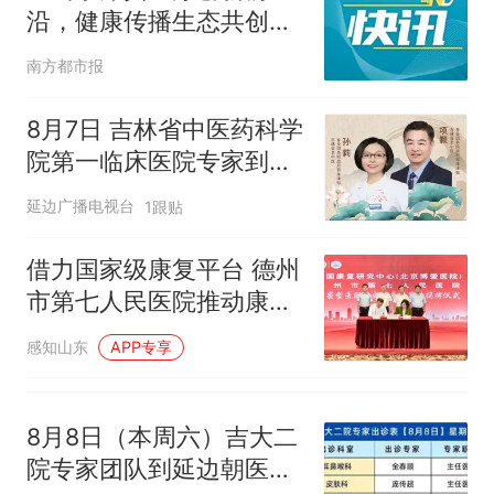
了140多朵
沿，健康传播生态共创大
制裁瓜子饺子，美国怕什么？
会14日开幕
美国渔民钓获鲨鱼徒手将其拽
南方都市报
回大海 目击者直呼震惊 （视频
来源：参考消息）
笔试第一被第二名传话劝弃考
8月7日 吉林省中医药科学
官方通报
院第一临床医院专家到延
惊艳！字都飘起来了 博主在田
边朝医医院坐诊
延边广播电视台
1跟贴
间创作“悬浮字” 网友：真·裸眼
3D！
费大厨“全国小炒肉大王”称
热
借力国家级康复平台 德州
号，仅凭视频评出？中国烹饪
市第七人民医院推动康复
协会回应
学科高质量跨越式发展
感知山东
APP专享
8月8日（本周六）吉大二
院专家团队到延边朝医出