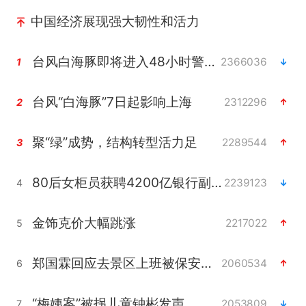
中国经济展现强大韧性和活力
台风白海豚即将进入48小时警戒线
2366036
1
台风“白海豚”7日起影响上海
2312296
2
聚“绿”成势，结构转型活力足
2289544
3
80后女柜员获聘4200亿银行副行长
2239123
4
金饰克价大幅跳涨
2217022
5
郑国霖回应去景区上班被保安拦下
2060534
6
“梅姨案”被拐儿童钟彬发声
2053809
7