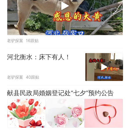
老驴探案
16跟贴
河北衡水：床下有人！
老驴探案
40跟贴
献县民政局婚姻登记处“七夕”预约公告