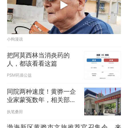
小狗漫说
把阿莫西林当消炎药的
人，都该看看这篇
PSM药盾公益
同院两种速度！黄骅一企
业家蒙冤数年，相关部门
前后巨大反差！
执笔桑田
渤海新区黄骅市文旅推荐官召集令，来