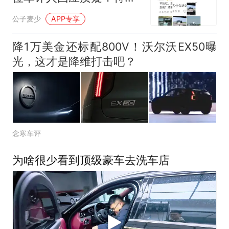
新车物理特性，多机位印
公子麦少
APP专享
证非合
降1万美金还标配800V！沃尔沃EX50曝
光，这才是降维打击吧？
念寒车评
为啥很少看到顶级豪车去洗车店