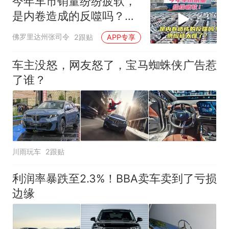
今年车市销量纷纷疲软，
是内卷造成的反噬吗？利
润真的太低了！
佛罗里达州张司令
2跟贴
APP专享
车主没怒，网友怒了，宝马蜘蛛侠广告惹
了谁？
川雨玩车
2跟贴
利润率暴跌至2.3%！BBA卖车卖到了亏损
边缘