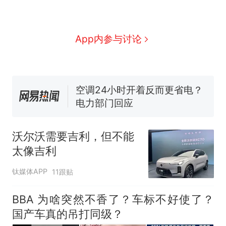
国大使骑行绕了几乎整个国境
搬家报价570元，搬到楼下交
线一圈，还曾两次到中国寻根
5060元才肯搬上楼！女子傻眼
了……
视频丨只要一枚命中就能让航
App内参与讨论
母瘫痪 轰-6J实力有多强？
空调24小时开着反而更省电？
电力部门回应
佛山一中学招聘物理教师，笔
试前13名均遭淘汰？教育局：
已叫停招聘，成立调查组全面
十多万人报名的考试，成绩
热
核查
全部作废，公平么？
沃尔沃需要吉利，但不能
太像吉利
钛媒体APP
11跟贴
BBA 为啥突然不香了？车标不好使了？
国产车真的吊打同级？