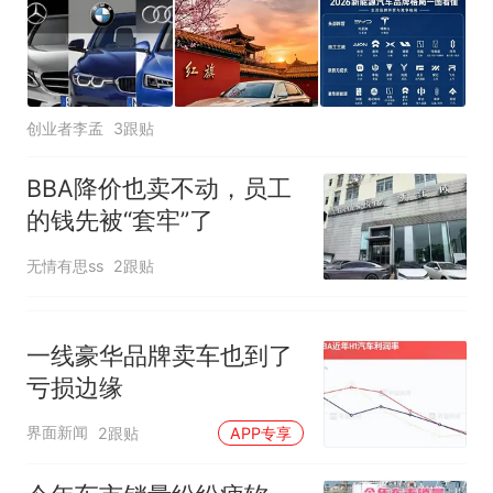
创业者李孟
3跟贴
BBA降价也卖不动，员工
的钱先被“套牢”了
无情有思ss
2跟贴
一线豪华品牌卖车也到了
亏损边缘
界面新闻
2跟贴
APP专享