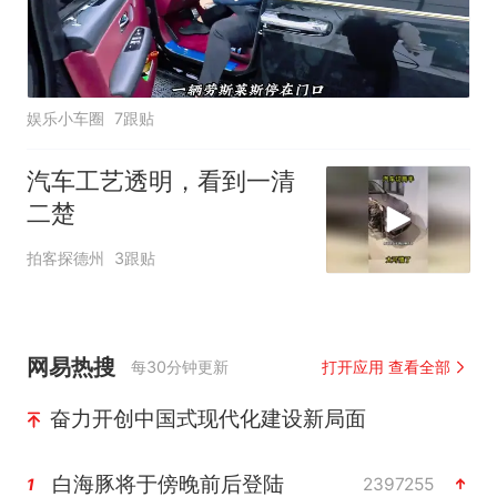
娱乐小车圈
7跟贴
汽车工艺透明，看到一清
二楚
拍客探德州
3跟贴
网易热搜
每30分钟更新
打开应用 查看全部
奋力开创中国式现代化建设新局面
白海豚将于傍晚前后登陆
2397255
1