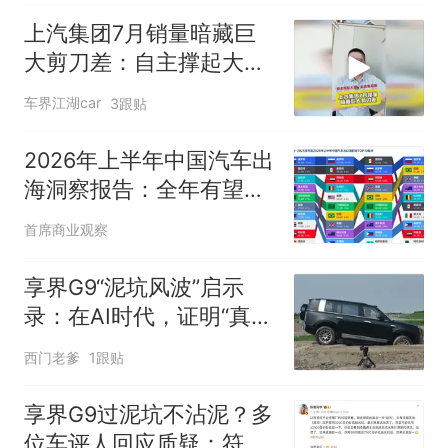
上汽集团7月销量暗藏巨
大剪刀差：自主撑起大
盘，合资拖后腿
车界江湖car
3跟贴
2026年上半年中国汽车出
海洞察报告：全年有望突
破千万，新能源汽车是参
首席商业观察
与全球竞争的重要标签
享界G9“泥坑风波”启示
录：在AI时代，证明“真
实”为何如此昂贵？
西门老爹
1跟贴
享界G9过泥坑不沾泥？多
位车评人回应质疑：符合