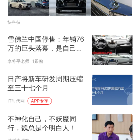
快科技
雪佛兰中国停售：年销76
万的巨头落幕，是自己失
败还是国产崛起？
李将平老师
1跟贴
日产将新车研发周期压缩
至三十七个月
IT时代网
APP专享
不神化自己，不妖魔同
行，魏总是个明白人！