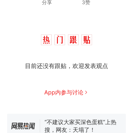
分享
3赞
那个在床头放菜刀的女孩，
热
因老师一句“跟我回家”改写了
人生
十多万人报名的考试，成绩
新
全部作废，公平么？
搬家报价570元，搬到楼下交
目前还没有跟贴，欢迎发表观点
5060元才肯搬上楼！女子傻眼
了……
空调24小时开着反而更省电？
电力部门回应
App内参与讨论
佛山一中学招聘物理教师，笔
试前13名均遭淘汰？教育局：
已叫停招聘，成立调查组全面
“不建议大家买深色蛋糕”上热
核查
搜，网友：天塌了！
那个在床头放菜刀的女孩，
热