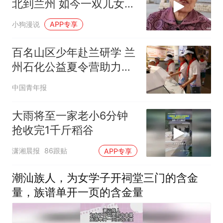
北到兰州 如今一双儿女成
了她的遗
小狗漫说
APP专享
百名山区少年赴兰研学 兰
州石化公益夏令营助力乡
村学子筑梦
中国青年报
大雨将至一家老小6分钟
抢收完1千斤稻谷
潇湘晨报
86跟贴
APP专享
潮汕族人，为女学子开祠堂三门的含金
量，族谱单开一页的含金量