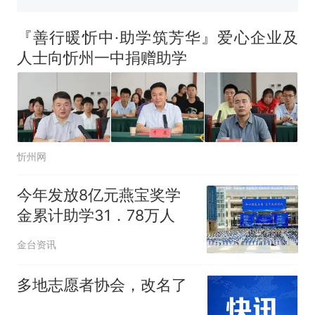
因老师一句“跟我回家”改写了
人生
『善行暖忻中·助学筑芳华』爱心企业及
人士向忻州一中捐赠助学
忻州网
今年发放8亿元燕宝奖学
金累计助学31．78万人
金台资讯
多地志愿者协会，改名了