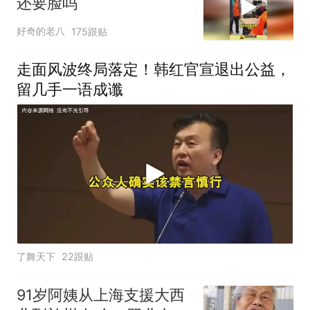
还要脸吗
好奇的老八
175跟贴
走面风波终局落定！韩红官宣退出公益，
留几手一语成谶
了舞天下
22跟贴
91岁阿姨从上海支援大西