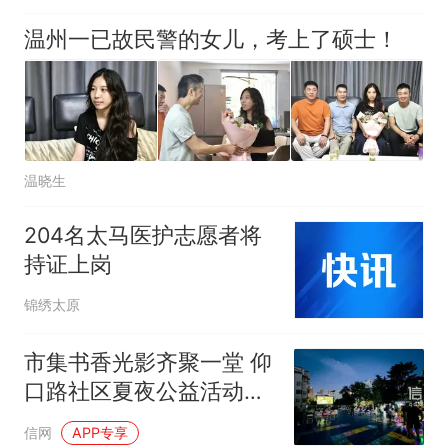
温州一已故民警的女儿，考上了硕士！
温晓生
204名太马医护志愿者将
持证上岗
锦绣太原
市集书香光影齐聚一堂 仰
口路社区夏夜公益活动温
情启幕
信网
APP专享