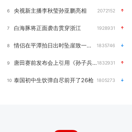
央视新主播李秋莹孙亚鹏亮相
2072152
6
白海豚将正面袭击贯穿浙江
1928931
7
情侣在平潭拍日出时坠崖致一死一伤
1835746
8
唐田赛前发布会上引用《孙子兵法》
1832931
9
泰国初中生饮弹自尽前开了26枪
1805273
10