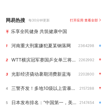
网易热搜
每30分钟更新
打开应用 查看全部
乐享全民健身 共筑健康中国
河南重大刑案嫌犯夏某钢落网
2364298
1
WTT横滨冠军赛国乒女单三将晋级四强
2262992
2
光影经济撬动暑期消费新蓝海
2202800
3
三警齐发！多地10级以上雷暴大风
2157288
4
日本发布排名：“中国第一，美日德韩英法居后”
2147454
5