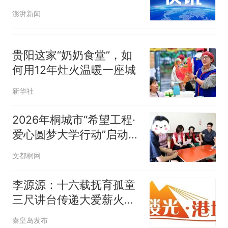
澎湃新闻
贵阳这家“奶奶食堂”，如
何用12年灶火温暖一座城
新华社
2026年桐城市“希望工程·
爱心圆梦大学行动”启动
“入户大走访”
文都桐网
李源源：十六载抚育孤童
三尺讲台传递大爱薪火丨
一缕光·港城录
秦皇岛发布