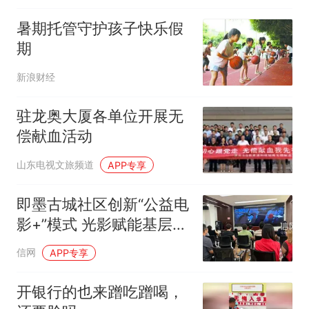
暑期托管守护孩子快乐假
期
新浪财经
驻龙奥大厦各单位开展无
偿献血活动
山东电视文旅频道
APP专享
即墨古城社区创新“公益电
影+”模式 光影赋能基层文
明治理
信网
APP专享
开银行的也来蹭吃蹭喝，