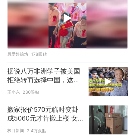
最爱娱综坊
178跟贴
据说八万非洲学子被美国
拒绝转而选择中国，这是
中国的荣耀吗？
王小东
230跟贴
搬家报价570元临时变卦
成5060元才肯搬上楼 女
子傻眼
极目新闻
2.4万跟贴