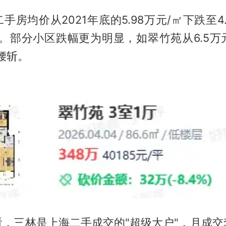
手房均价从2021年底的5.98万元/㎡下跌至4.
7%。部分小区跌幅更为明显，如翠竹苑从6.5万
腰斩。
看，三林是上海二手成交的"超级大户"，月成交