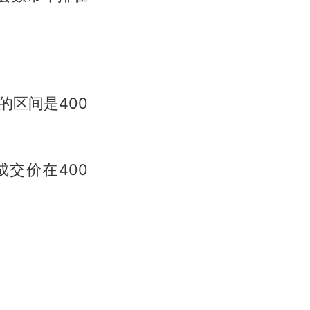
区间是400
交价在400
。