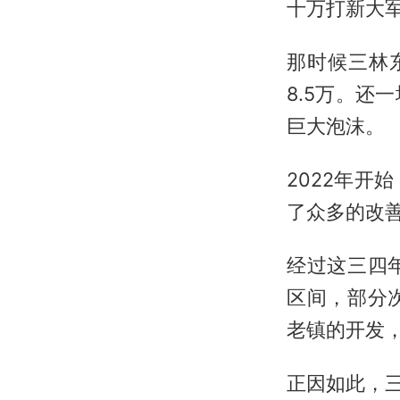
十万打新大
那时候三林
8.5万。还
巨大泡沫。
2022年
了众多的改
经过这三四
区间，部分
老镇的开发
正因如此，