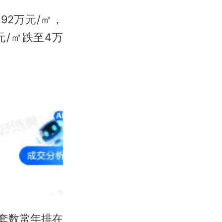
92万元/㎡，
元/㎡跌至4万
套数常年排在