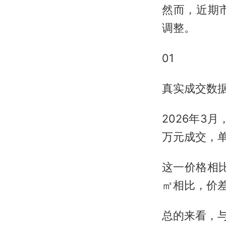
然而，近期
调整。
01
真实成交数
2026年3
万元成交，单
这一价格相比
㎡相比，价差
总的来看，与