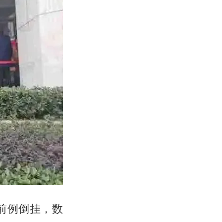
无前例倒挂，数