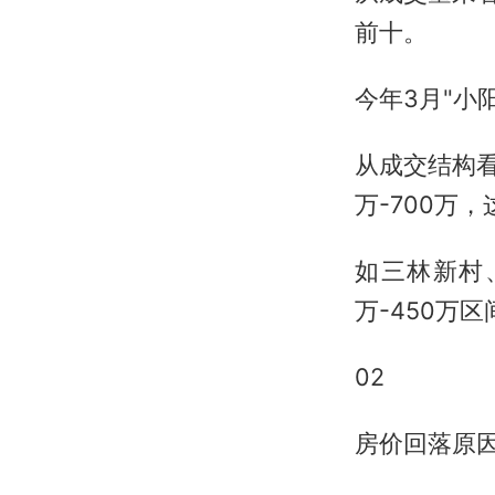
前十。
今年3月"小
从成交结构
万-700万
如三林新村
万-450万
02
房价回落原