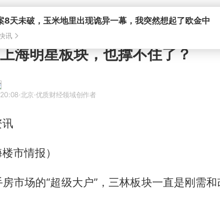
案8天未破，玉米地里出现诡异一幕，我突然想起了欧金中
快讯
！上海明星板块，也撑不住了？
 20:08
·北京
·优质财经领域创作者
资讯
海楼市情报）
手房市场的“超级大户”，三林板块一直是刚需和