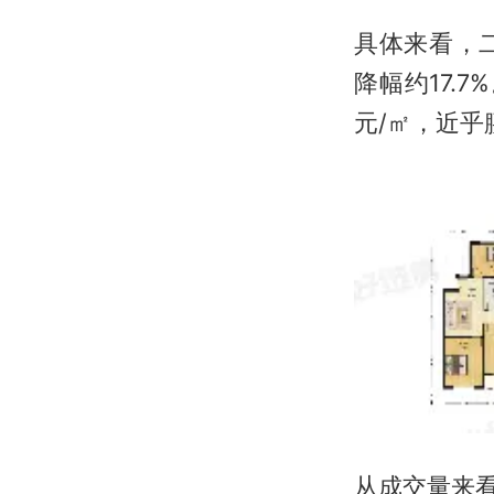
具体来看，二
降幅约17.
元/㎡，近乎
从成交量来