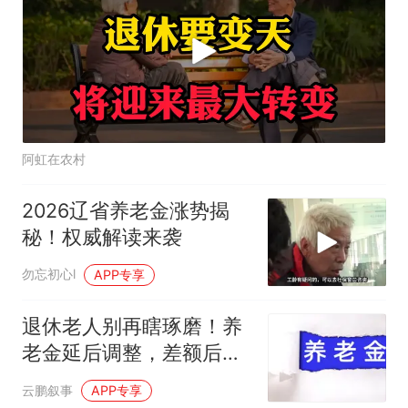
阿虹在农村
2026辽省养老金涨势揭
秘！权威解读来袭
勿忘初心l
APP专享
退休老人别再瞎琢磨！养
老金延后调整，差额后续
一次性补发
云鹏叙事
APP专享