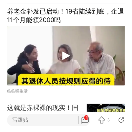
养老金补发已启动！19省陆续到账，企退
11个月能领2000吗
临临唠生活
这就是赤裸裸的现实！国
家电网退休工资，才是真
4
写跟贴
3
正的普通人天花板
阿虾AIXA