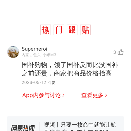
Superheroi
3
内蒙古包头
小米M3
国补购物，领了国补反而比没国补
之前还贵，商家把商品价格抬高
十多万人报名的考试，成绩
热
2026-05-12
回复
全部作废，公平么？
全球唯一没有法定首都的国
新
App内参与讨论
查看更多
家，刚改国名，总统就邀请中
国大使骑行绕了几乎整个国境
搬家报价570元，搬到楼下交
线一圈，还曾两次到中国寻根
5060元才肯搬上楼！女子傻眼
了……
视频丨只要一枚命中就能让航