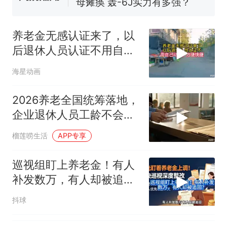
母瘫痪 轰-6J实力有多强？
空调24小时开着反而更省电？
电力部门回应
养老金无感认证来了，以
台风"白海豚"登陆 中心附近最
后退休人员认证不用自己
大风力14级
动手，方便快捷
十多万人报名的考试，成绩
热
海星动画
全部作废，公平么？
2026养老全国统筹落地，
企业退休人员工龄不会批
量重算
榴莲唠生活
APP专享
巡视组盯上养老金！有人
补发数万，有人却被追
回？
抖球