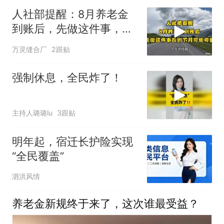
人社部提醒：8月养老金
到账后，先做这件事，否
则下月可能停发
万灵缝合厂
2跟贴
强制休息，全民炸了！
主持人璐璐lu
3跟贴
明年起，宿迁长护险实现
“全民覆盖”
泗洪风情
养老金新规终于来了，这次谁最受益？