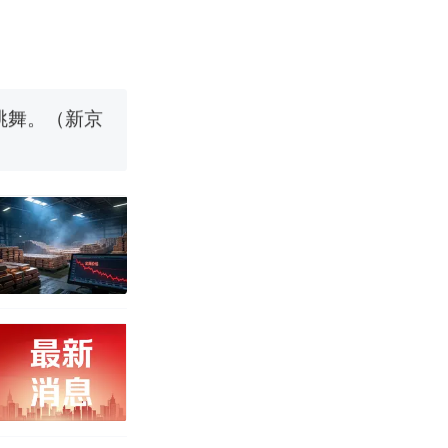
国烹饪协会回
挖了140多
跳舞。（新京
 （视频来源：
移民引争议，