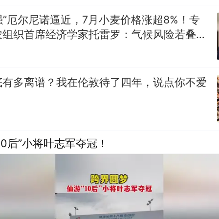
最强”厄尔尼诺逼近，7月小麦价格涨超8%！专
农组织首席经济学家托雷罗：气候风险若叠加
新增2140万饥饿人口
底有多离谱？我在伦敦待了四年，说点你不爱
10后”小将叶志军夺冠！