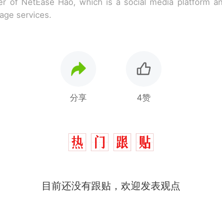
r of NetEase Hao, which is a social media platform a
rage services.
分享
4赞
目前还没有跟贴，欢迎发表观点
西班牙飞地休达边境，摩洛哥士兵搬起大石块投向
热
此前一天内数万人从摩洛哥涌入西班牙