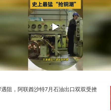
岸遇阻，阿联酋沙特7月石油出口双双受挫