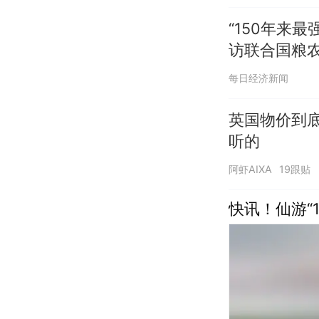
“150年来
访联合国粮
出口限制，恐
每日经济新闻
英国物价到
听的
阿虾AIXA
19跟贴
快讯！仙游“