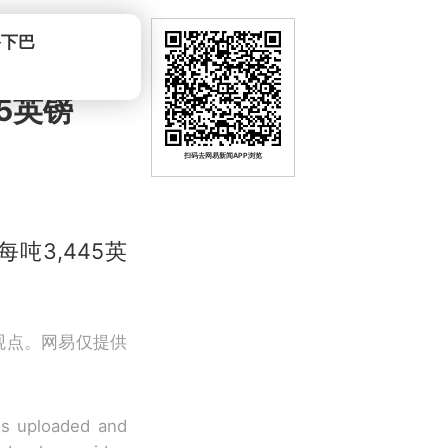
5英镑
扫码去网易新闻APP浏览
吨3,445英
观点。网易仅提供
 is uploaded and