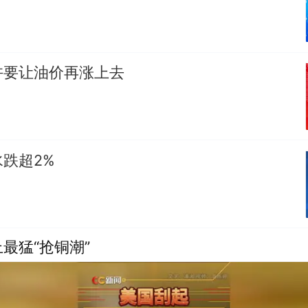
许要让油价再涨上去
跌超2%
最猛“抢铜潮”