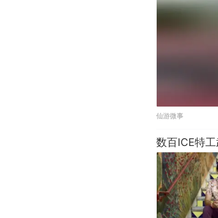
仙游微事
数百ICE特