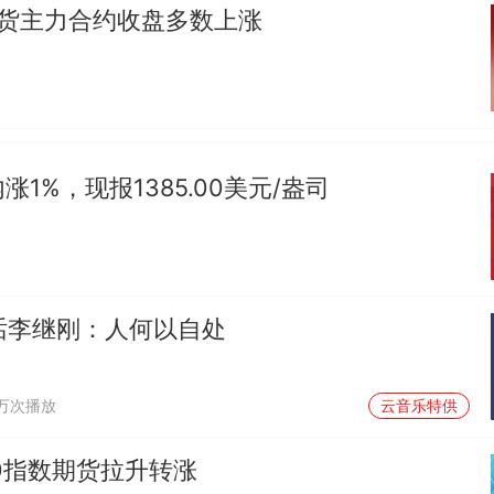
期货主力合约收盘多数上涨
1%，现报1385.00美元/盎司
对话李继刚：人何以自处
1万次播放
云音乐特供
0指数期货拉升转涨