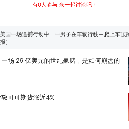
费大厨“全国小炒肉大王”称号，仅凭视频评出？中
新
有0人参与 来一起讨论吧
应
男子上山采菌偶然发现鸡枞菌窝，原地守1天等它长大：
朵
美国一场追捕行动中，一男子在车辆行驶中爬上车顶
报）
笔试第一被第二名传话劝弃考 官方通报
一场 26 亿美元的世纪豪赌，是如何崩盘的
美国渔民钓获鲨鱼徒手将其拽回大海 目击者直呼震惊
参考消息）
西班牙飞地休达边境，摩洛哥士兵搬起大石块投向
热
此前一天内数万人从摩洛哥涌入西班牙
伦敦可可期货涨近4%