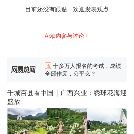
目前还没有跟贴，欢迎发表观点
App内参与讨论
十多万人报名的考试，成绩
热
全部作废，公平么？
全球唯一没有法定首都的国
新
家，刚改国名，总统就邀请中
国大使骑行绕了几乎整个国境
5万的小车卖不动，40万以上
线一圈，还曾两次到中国寻根
的抢着买
千城百县看中国｜广西兴业：绣球花海迎
浙江人戒备 "白海豚"已创我国
盛放
纪录 带来严重影响
视频丨只要一枚命中就能让航
母瘫痪 轰-6J实力有多强？
大雨将至一家老小6分钟抢收完