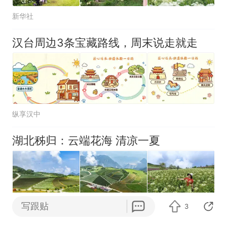
1千斤稻谷
新华社
十多万人报名的考试，成绩
热
全部作废，公平么？
汉台周边3条宝藏路线，周末说走就走
纵享汉中
湖北秭归：云端花海 清凉一夏
写跟贴
3
环球网资讯