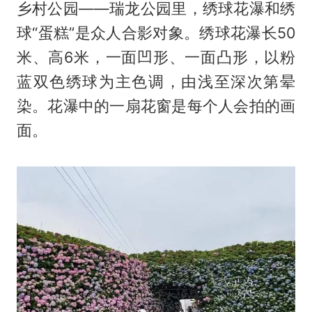
乡村公园——瑞龙公园里，绣球花瀑和绣
球“蛋糕”是众人合影对象。绣球花瀑长50
米、高6米，一面凹形、一面凸形，以粉
蓝双色绣球为主色调，由浅至深次第晕
染。花瀑中的一扇花窗是每个人会拍的画
面。