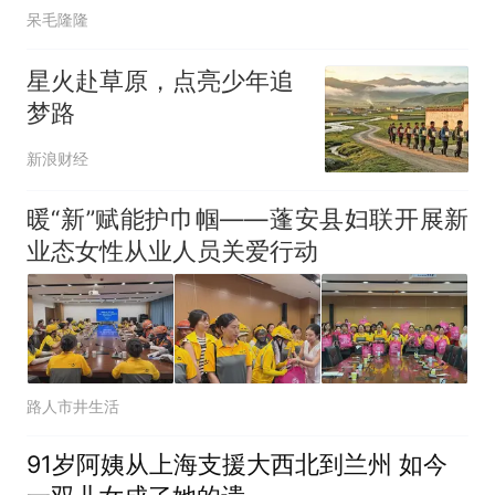
呆毛隆隆
星火赴草原，点亮少年追
梦路
新浪财经
暖“新”赋能护巾帼——蓬安县妇联开展新
业态女性从业人员关爱行动
路人市井生活
91岁阿姨从上海支援大西北到兰州 如今