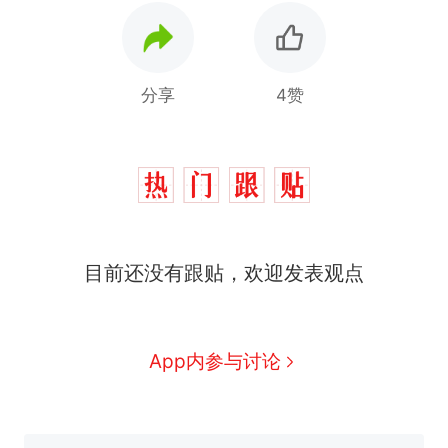
分享
4赞
那个在床头放菜刀的女孩，
热
目前还没有跟贴，欢迎发表观点
因老师一句“跟我回家”改写了
人生
费大厨“全国小炒肉大王”称
新
号，仅凭视频评出？中国烹饪
协会回应
台风"白海豚"中心附近最大风
App内参与讨论
力已达15级 最新研判
笔试第一被第二名传话劝弃考
官方通报