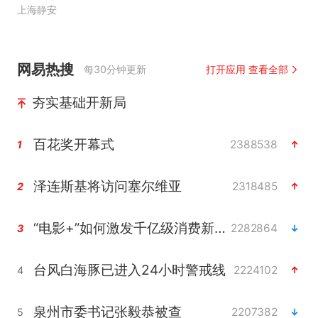
上海静安
网易热搜
每30分钟更新
打开应用 查看全部
夯实基础开新局
百花奖开幕式
2388538
1
泽连斯基将访问塞尔维亚
2318485
2
“电影+”如何激发千亿级消费新活力？
2282864
3
台风白海豚已进入24小时警戒线
2224102
4
泉州市委书记张毅恭被查
2207382
5