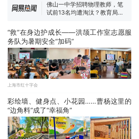
佛山一中学招聘物理教师，笔
试前13名均遭淘汰？教育局：
已叫停招聘，成立调查组全面
享界G9车型预售价公布：
核查
43.98万起
“救”在身边护成长——洪颉工作室志愿服
那个在床头放菜刀的女孩，
热
务队为暑期安全“加码”
因老师一句“跟我回家”改写了
人生
上海市红十字会
彩绘墙、健身点、小花园……曹杨这里的
“边角料”成了“幸福角”