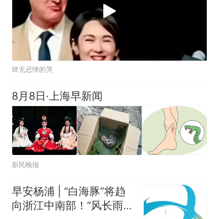
肆无忌惮的哭
8月8日·上海早新闻
新民晚报
早安杨浦 | “白海豚”将趋
向浙江中南部！“风长雨