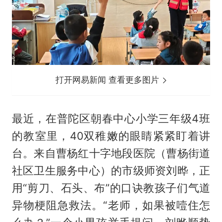
打开网易新闻 查看更多图片
最近，在普陀区朝春中心小学三年级4班
的教室里，40双稚嫩的眼睛紧紧盯着讲
台。来自曹杨红十字地段医院（曹杨街道
社区卫生服务中心）的市级师资刘晔，正
用“剪刀、石头、布”的口诀教孩子们气道
异物梗阻急救法。“老师，如果被噎住怎