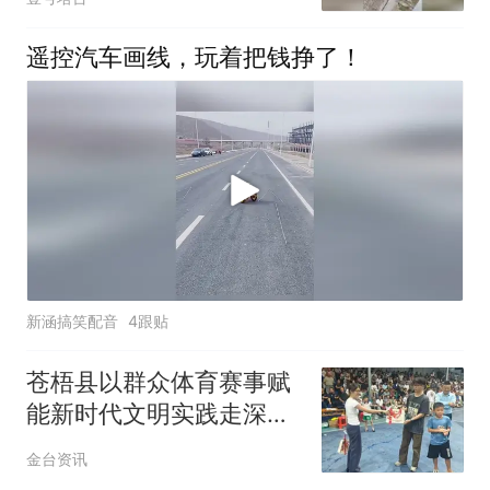
遥控汽车画线，玩着把钱挣了！
新涵搞笑配音
4跟贴
苍梧县以群众体育赛事赋
能新时代文明实践走深走
实
金台资讯