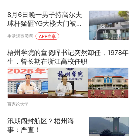
8月6日晚一男子持高尔夫
球杆猛砸YG大楼大门被逮
捕
生活观察员啊
APP专享
梧州学院的童晓晖书记突然卸任，1978年
生，曾长期在浙江高校任职
百家论大学
汛期闯封航区？梧州海
事：严查！