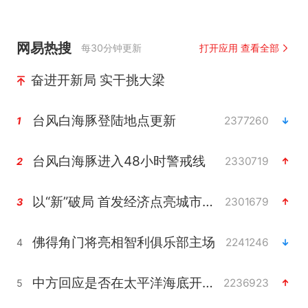
网易热搜
每30分钟更新
打开应用 查看全部
奋进开新局 实干挑大梁
台风白海豚登陆地点更新
2377260
1
台风白海豚进入48小时警戒线
2330719
2
以“新”破局 首发经济点亮城市消费活力
2301679
3
佛得角门将亮相智利俱乐部主场
2241246
4
中方回应是否在太平洋海底开采稀土
2236923
5