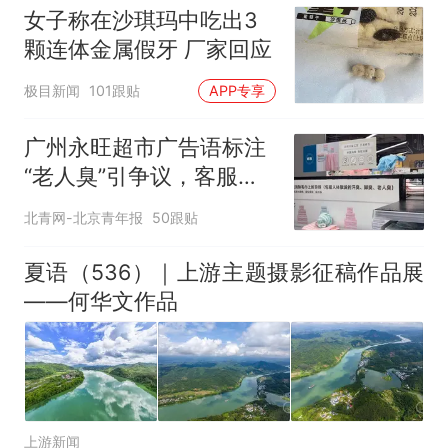
女子称在沙琪玛中吃出3
颗连体金属假牙 厂家回应
极目新闻
101跟贴
APP专享
广州永旺超市广告语标注
“老人臭”引争议，客服回
应
北青网-北京青年报
50跟贴
夏语（536）｜上游主题摄影征稿作品展
——何华文作品
上游新闻