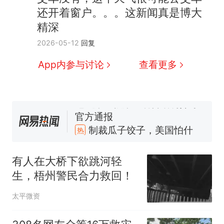
还开着窗户。。。这新闻真是博大
精深
2026-05-12
回复
App内参与讨论
查看更多
制裁瓜子饺子，美国怕什
热
么？
费大厨“全国小炒肉大王”称
新
号，仅凭视频评出？中国烹饪
有人在大桥下欲跳河轻
协会回应
那个在床头放菜刀的女孩，因
生，梧州警民合力救回！
老师一句“跟我回家”改写了人
生
男子上山采菌偶然发现鸡枞菌
太平微资
窝，原地守1天等它长大：挖了
140多朵
美国渔民钓获鲨鱼徒手将其拽