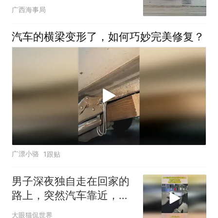
广西海事局
汽车的横梁变形了，如何巧妙完美修复？
广漂小骆
1跟贴
男子深夜独自走在回家的
路上，突然汽车靠近，他
立马转身就跑
大眼猫侃世界