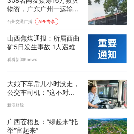
308名网友众筹16万救灾
回大海 目击者直呼震惊 （视频
物资，广东广州一运输企
来源：参考消息）
笔试第一被第二名传话劝弃考
业被指私换横幅独占公益
台州交通广播
APP专享
官方通报
署名，警方认定未达刑事
制裁瓜子饺子，美国怕什
热
诈骗立案标准，企业回
山西焦煤通报：所属西曲
么？
应：未收书面禁止约定
矿5日发生事故 1人遇难
看看新闻Knews
大娘下车后几小时没走，
公交车司机：“这不对
劲！”
新浪财经
广西苍梧县：“绿起来”托
举“富起来”