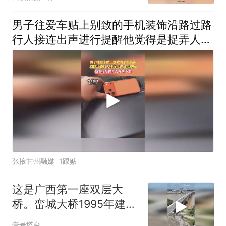
男子往爱车贴上别致的手机装饰沿路过路
行人接连出声进行提醒他觉得是捉弄人就
拿下来
张掖甘州融媒
1跟贴
这是广西第一座双层大
桥。峦城大桥1995年建
成，横跨郁江
壹号塔台