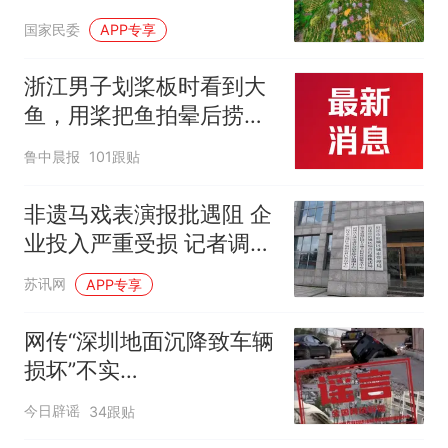
国家民委
APP专享
浙江男子划桨板时看到大
鱼，用桨把鱼拍晕后捞
起；当事人：鱼重7斤6
鲁中晨报
101跟贴
两，做成红烧辣子鱼块，
味道很好
非遗马戏表演报批遇阻 企
业投入严重受损 记者调查
走访宿城区城管局核实原
苏讯网
APP专享
委
网传“深圳地面沉降致车辆
损坏”不实
（2026·08·06）
今日辟谣
34跟贴