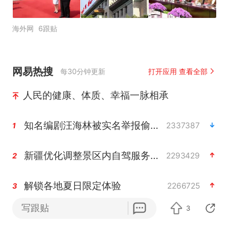
海外网
6跟贴
网易热搜
每30分钟更新
打开应用 查看全部
人民的健康、体质、幸福一脉相承
知名编剧汪海林被实名举报偷税漏税
2337387
1
新疆优化调整景区内自驾服务收费
2293429
2
解锁各地夏日限定体验
2266725
3
写跟贴
3
男童模仿奥特曼从高处跳下致骨折
2175441
4