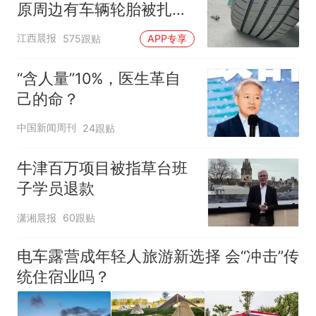
架飞机都会发放西梅汁
原周边有车辆轮胎被扎，
修理店铺换胎价格高达千
江西晨报
575跟贴
APP专享
元，官方发布情况通报
“含人量”10%，医生革自
己的命？
中国新闻周刊
24跟贴
牛津百万项目被指草台班
子学员退款
潇湘晨报
60跟贴
电车露营成年轻人旅游新选择 会“冲击”传
统住宿业吗？