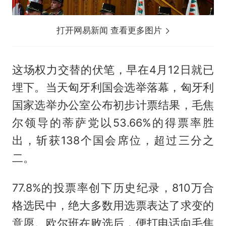
打开网易新闻 查看更多图片
这场权力交替的伏笔，早在4月12日就已
埋下。当天匈牙利国会选举落幕，匈牙利
国家选举办公室公布初步计票结果，毛焦
尔领导的蒂萨党以53.66%的得票率胜
出，斩获138个国会席位，超过三分之
二。
77.8%的投票率创下历史纪录，810万合
格选民中，绝大多数用选票表达了求变的
意愿。欧尔班在败选后，便打电话向毛焦