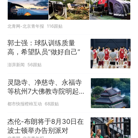
北青网-北京青年报
116跟贴
郭士强：球队训练质量
高，希望队员“做好自己”
澎湃新闻
56跟贴
灵隐寺、净慈寺、永福寺
等杭州7大佛教寺院明起
临时关闭，别跑空了
都市快报橙柿互动
68跟贴
杰伦-布朗将于8月30日在
波士顿举办告别派对