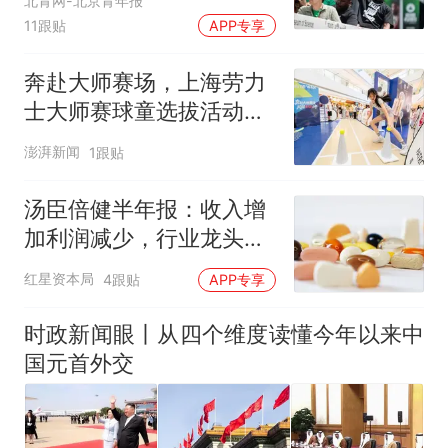
北青网-北京青年报
11跟贴
APP专享
奔赴大师赛场，上海劳力
士大师赛球童选拔活动启
动
澎湃新闻
1跟贴
汤臣倍健半年报：收入增
加利润减少，行业龙头的
AB面
红星资本局
4跟贴
APP专享
时政新闻眼丨从四个维度读懂今年以来中
国元首外交