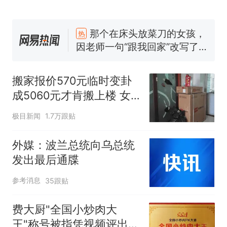
那个在床头放菜刀的女孩，
热
因老师一句“跟我回家”改写了
人生
搬家报价570元，搬到楼下
新
交5060元才肯搬上楼！女子傻
眼了……
佛山一中学招聘物理教师，笔
试前13名均遭淘汰？教育局：
搬家报价570元临时变卦
已叫停招聘，成立调查组全面
空调24小时开着反而更省电？
成5060元才肯搬上楼 女
核查
电力部门回应
子傻眼
“不建议大家买深色蛋糕”上热
极目新闻
1.7万跟贴
搜，网友：天塌了！
南航一航班疑向乘客发放西梅
外媒：波兰总统向乌总统
汁，致多名乘客在飞行途中排
发出最后通牒
队上厕所！乘客：机上100多
那个在床头放菜刀的女孩，
热
参考消息
人只有2个厕所；客服回应：并
35跟贴
因老师一句“跟我回家”改写了
非每架飞机都会发放西梅汁
人生
费大厨"全国小炒肉大
王"称号被指凭视频评出