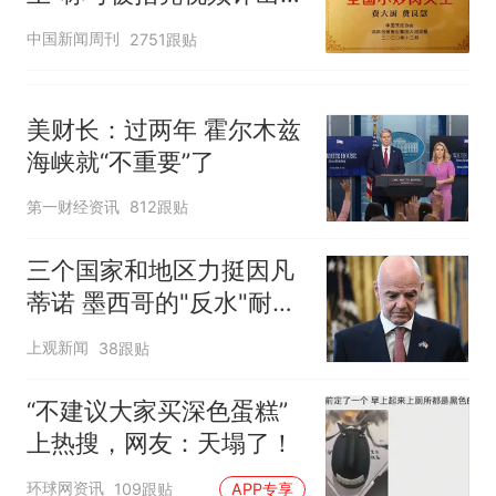
官方回应
中国新闻周刊
2751跟贴
美财长：过两年 霍尔木兹
海峡就“不重要”了
第一财经资讯
812跟贴
三个国家和地区力挺因凡
蒂诺 墨西哥的"反水"耐人
寻味
上观新闻
38跟贴
“不建议大家买深色蛋糕”
上热搜，网友：天塌了！
环球网资讯
109跟贴
APP专享