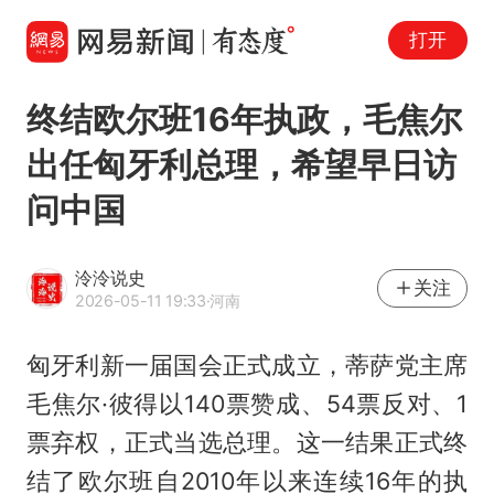
打开
终结欧尔班16年执政，毛焦尔
出任匈牙利总理，希望早日访
问中国
泠泠说史
关注
2026-05-11 19:33
·河南
匈牙利新一届国会正式成立，蒂萨党主席
毛焦尔·彼得以140票赞成、54票反对、1
票弃权，正式当选总理。这一结果正式终
结了欧尔班自2010年以来连续16年的执