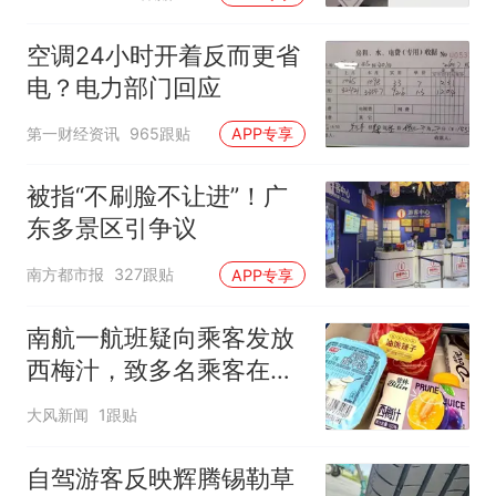
空调24小时开着反而更省
电？电力部门回应
第一财经资讯
965跟贴
APP专享
被指“不刷脸不让进”！广
东多景区引争议
南方都市报
327跟贴
APP专享
南航一航班疑向乘客发放
西梅汁，致多名乘客在飞
行途中排队上厕所！乘
大风新闻
1跟贴
客：机上100多人只有2个
厕所；客服回应：并非每
自驾游客反映辉腾锡勒草