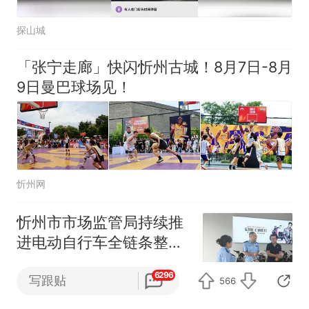
探山城
「张宁走廊」快闪忻州古城！8月7日-8月
9日曼巴球场见！
忻州网
忻州市市场监管局持续推
进电动自行车全链条整治
工作
忻州网
6296
写跟贴
566
忻州一中举行“万里助学金”发放仪式，沙