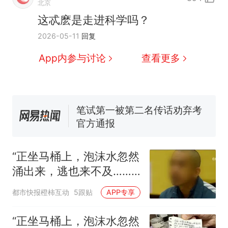
热
北京
哥士兵搬起大石块投向移民引
这忒麽是走进科学吗？
争议，此前一天内数万人从摩
费大厨“全国小炒肉大王”称
新
2026-05-11
回复
洛哥涌入西班牙
号，仅凭视频评出？中国烹饪
协会回应
男子上山采菌偶然发现鸡枞菌
App内参与讨论
查看更多
窝，原地守1天等它长大：挖了
140多朵
美国一场追捕行动中，一男子
在车辆行驶中爬上车顶跳舞。
（新京报）
笔试第一被第二名传话劝弃考
官方通报
美国渔民钓获鲨鱼徒手将其拽
回大海 目击者直呼震惊 （视频
“正坐马桶上，泡沫水忽然
来源：参考消息）
西班牙飞地休达边境，摩洛
热
涌出来，逃也来不及……”
哥士兵搬起大石块投向移民引
93岁老人被吓到！2个月
争议，此前一天内数万人从摩
都市快报橙柿互动
5跟贴
APP专享
20次，上海多户居民家马
洛哥涌入西班牙
桶泡沫喷涌，原因不明
“正坐马桶上，泡沫水忽然