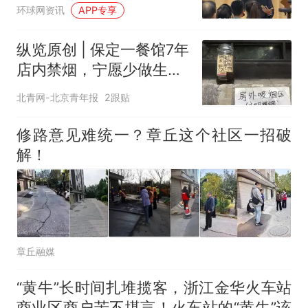
环球网资讯
APP专享
纵览原创 | 保定一餐馆7年
店内禁烟，宁愿少做生意
也决不妥协，店内清清爽
北青网-北京青年报
2跟贴
爽是最大收获，老板呼吁
全民抵制室内吸烟
修路意见难统一？章丘这个社区一招破
解！
章丘融媒
“黄牛”长时间扎堆揽客，浙江金华火车站
商业区商户苦不堪言！火车站的“黄牛”该