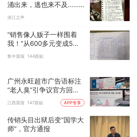
涌出来，逃也来不及……”
93岁老人被吓到！2个月
浙江之声
20次，该地多户居民家马
桶泡沫喷涌，原因不明
“销售像人贩子一样围着
我！”从600多元变成5万
元，57岁保洁阿姨做医美
鲁中晨报
144跟贴
后眼睛肿到流泪、视物模
糊
广州永旺超市广告语标注
“老人臭”引争议官方回
应：统一上报反馈，门店
江西晨报
147跟贴
APP专享
核实完毕后会回电
传销头目出狱后变“国学大
师”，官方通报