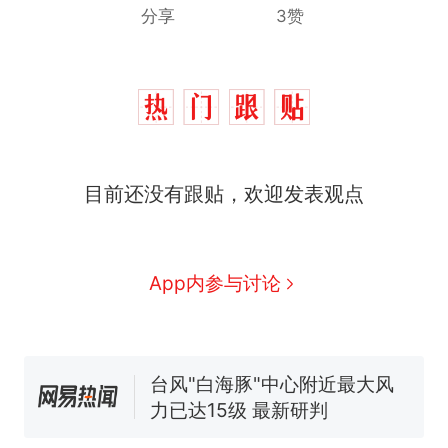
分享
3赞
目前还没有跟贴，欢迎发表观点
那个在床头放菜刀的女孩，
热
因老师一句“跟我回家”改写了
人生
搬家报价570元，搬到楼下
新
App内参与讨论
交5060元才肯搬上楼！女子傻
眼了……
费大厨“全国小炒肉大王”称
号，仅凭视频评出？中国烹饪
协会回应
台风"白海豚"中心附近最大风
力已达15级 最新研判
佛山一中学招聘物理教师，笔