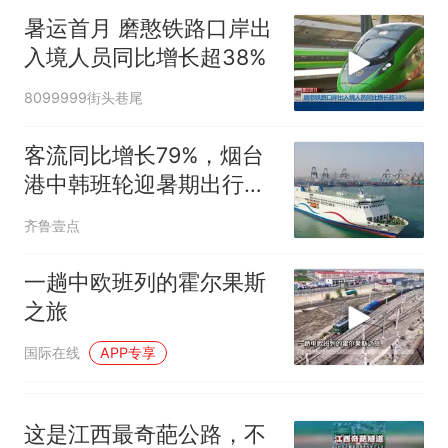
试前13名均遭淘汰？教育局：
暑运首月 磨憨铁路口岸出
已叫停招聘，成立调查组全面
笔试第一被第二名传话劝弃考
入境人员同比增长超38%
核查
官方通报
那个在床头放菜刀的女孩，
热
8099999街头巷尾
因老师一句“跟我回家”改写了
人生
客流同比增长79%，烟台
港中韩班轮迎暑期出行高
峰
齐鲁壹点
一趟中欧班列的霍尔果斯
之旅
国际在线
APP专享
这是江西最奇葩公路，不