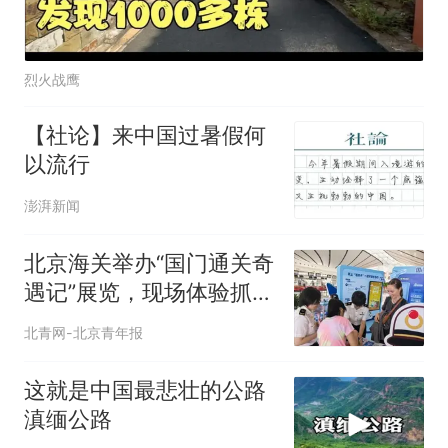
烈火战鹰
【社论】来中国过暑假何
以流行
澎湃新闻
北京海关举办“国门通关奇
遇记”展览，现场体验抓
“纳米级刺客”
北青网-北京青年报
这就是中国最悲壮的公路
滇缅公路