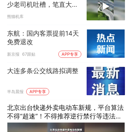
少老司机吐槽，笔直大道
硬修S弯隧道
熊猫机库
东航：国内客票提前14天
免费退改
新京报
67跟贴
APP专享
大连多条公交线路拟调整
半岛晨报
APP专享
北京出台快递外卖电动车新规，平台算法
不得“超速”！不得推荐逆行禁行等违法路
线