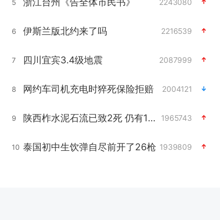
浙江台州《告全体市民书》
2243080
5
伊斯兰版北约来了吗
2216539
6
四川宜宾3.4级地震
2087999
7
网约车司机充电时猝死保险拒赔
2004121
8
陕西柞水泥石流已致2死 仍有1人失联
1965743
9
泰国初中生饮弹自尽前开了26枪
1939809
10