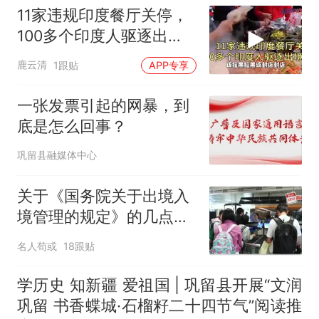
11家违规印度餐厅关停，
100多个印度人驱逐出
境！
鹿云清
1跟贴
APP专享
一张发票引起的网暴，到
底是怎么回事？
巩留县融媒体中心
关于《国务院关于出境入
境管理的规定》的几点疑
问
名人苟或
18跟贴
学历史 知新疆 爱祖国 | 巩留县开展“文润
巩留 书香蝶城·石榴籽二十四节气”阅读推