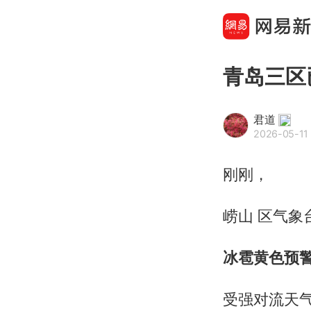
青岛三区
君道
2026-05-11 
刚刚，
崂山 区气象
冰雹黄色预
受强对流天