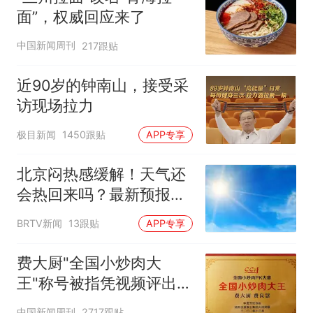
面”，权威回应来了
中国新闻周刊
217跟贴
近90岁的钟南山，接受采
访现场拉力
极目新闻
1450跟贴
APP专享
北京闷热感缓解！天气还
会热回来吗？最新预报
——
BRTV新闻
13跟贴
APP专享
费大厨"全国小炒肉大
王"称号被指凭视频评出
官方回应
中国新闻周刊
2717跟贴