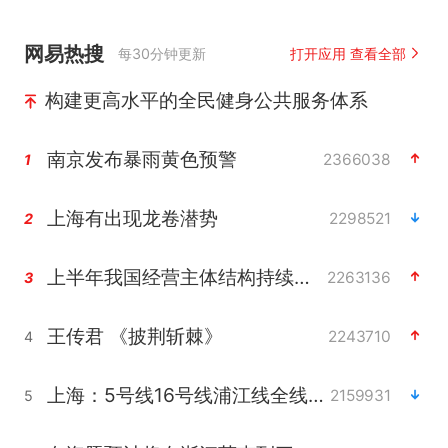
网易热搜
每30分钟更新
打开应用 查看全部
构建更高水平的全民健身公共服务体系
南京发布暴雨黄色预警
2366038
1
上海有出现龙卷潜势
2298521
2
上半年我国经营主体结构持续优化
2263136
3
王传君 《披荆斩棘》
2243710
4
上海：5号线16号线浦江线全线停运
2159931
5