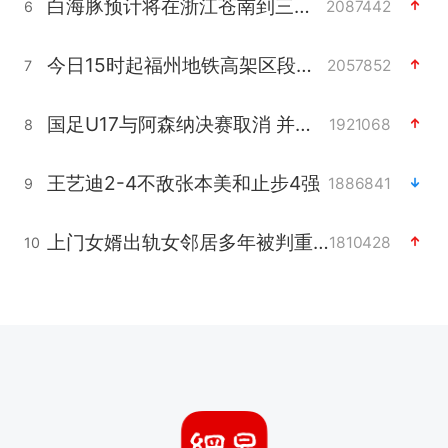
白海豚预计将在浙江苍南到三门一带登陆
2087442
6
今日15时起福州地铁高架区段停运
2057852
7
国足U17与阿森纳决赛取消 并列冠军
1921068
8
王艺迪2-4不敌张本美和止步4强
1886841
9
上门女婿出轨女邻居多年被判重婚罪
1810428
10