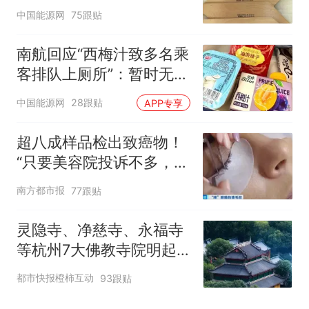
中国能源网
75跟贴
南航回应“西梅汁致多名乘
客排队上厕所”：暂时无法
核查是否发放西梅汁
中国能源网
28跟贴
APP专享
超八成样品检出致癌物！
“只要美容院投诉不多，店
家就不会更换产品”
南方都市报
77跟贴
灵隐寺、净慈寺、永福寺
等杭州7大佛教寺院明起
临时关闭，别跑空了
都市快报橙柿互动
93跟贴