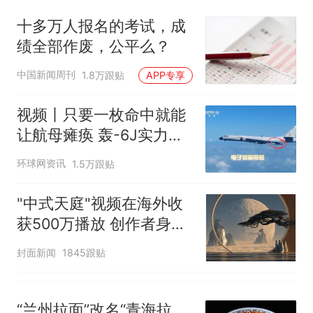
十多万人报名的考试，成
绩全部作废，公平么？
中国新闻周刊
1.8万跟贴
APP专享
视频丨只要一枚命中就能
让航母瘫痪 轰-6J实力有
多强？
环球网资讯
1.5万跟贴
"中式天庭"视频在海外收
获500万播放 创作者身份
披露
封面新闻
1845跟贴
“兰州拉面”改名“青海拉