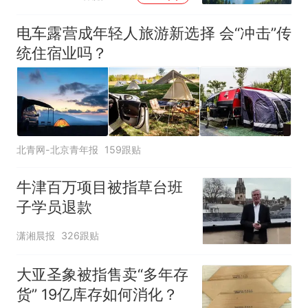
电车露营成年轻人旅游新选择 会“冲击”传
统住宿业吗？
北青网-北京青年报
159跟贴
牛津百万项目被指草台班
子学员退款
潇湘晨报
326跟贴
大亚圣象被指售卖“多年存
货” 19亿库存如何消化？