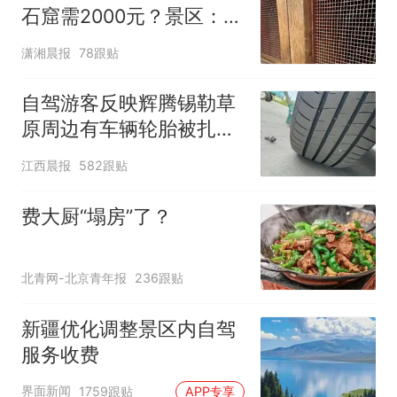
石窟需2000元？景区：部
分石窟受特别保护，游客
潇湘晨报
78跟贴
可按需买
自驾游客反映辉腾锡勒草
原周边有车辆轮胎被扎，
修理店铺换胎价格高达千
江西晨报
582跟贴
元，官方发布情况通报
费大厨“塌房”了？
北青网-北京青年报
236跟贴
新疆优化调整景区内自驾
服务收费
界面新闻
1759跟贴
APP专享