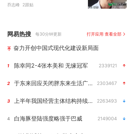
乔志峰
2跟贴
网易热搜
每30分钟更新
打开应用 查看全部
奋力开创中国式现代化建设新局面
陈幸同2-4张本美和 无缘冠军
2339121
1
于东来回应关闭胖东来生活广场店
2303467
2
上半年我国经营主体结构持续优化
2263493
3
白海豚登陆强度略强于巴威
2149004
4