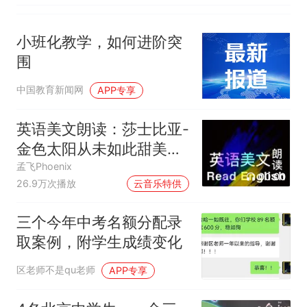
小班化教学，如何进阶突
围
中国教育新闻网
APP专享
英语美文朗读：莎士比亚-
金色太阳从未如此甜美吻
过
孟飞Phoenix
00:00
26.9万次播放
云音乐特供
三个今年中考名额分配录
取案例，附学生成绩变化
区老师不是qu老师
APP专享