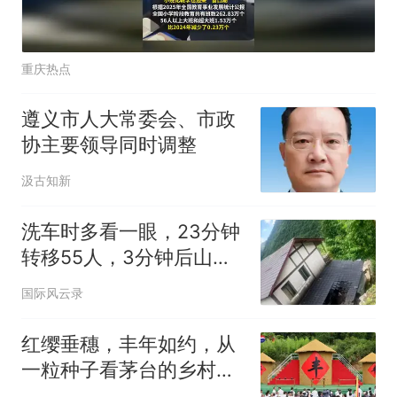
重庆热点
遵义市人大常委会、市政
协主要领导同时调整
汲古知新
洗车时多看一眼，23分钟
转移55人，3分钟后山崩
地裂
国际风云录
红缨垂穗，丰年如约，从
一粒种子看茅台的乡村振
兴实践与ESG担当