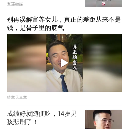
天”，写尽了人间烟火与生
五莲融媒
活趣味
别再误解富养女儿，真正的差距从来不是
钱，是骨子里的底气
曾章见真章
成绩好就随便吃，14岁男
孩悲剧了！