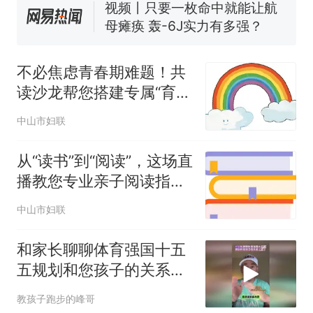
母瘫痪 轰-6J实力有多强？
空调24小时开着反而更省电？
电力部门回应
台风"白海豚"登陆 中心附近最
不必焦虑青春期难题！共
大风力14级
读沙龙帮您搭建专属“育儿
十多万人报名的考试，成绩
热
脚手架”→
全部作废，公平么？
中山市妇联
从“读书”到“阅读”，这场直
播教您专业亲子阅读指导
方法
中山市妇联
和家长聊聊体育强国十五
五规划和您孩子的关系
（二）
教孩子跑步的峰哥