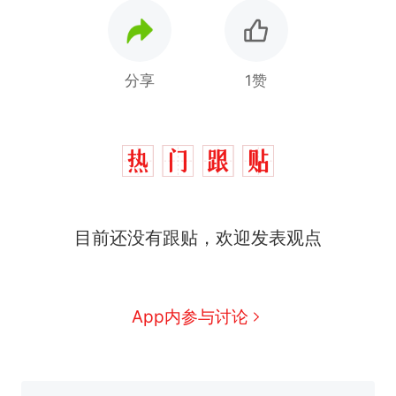
分享
1赞
十多万人报名的考试，成绩
目前还没有跟贴，欢迎发表观点
热
全部作废，公平么？
全球唯一没有法定首都的国
新
家，刚改国名，总统就邀请中
App内参与讨论
国大使骑行绕了几乎整个国境
搬家报价570元，搬到楼下交
线一圈，还曾两次到中国寻根
5060元才肯搬上楼！女子傻眼
了……
视频丨只要一枚命中就能让航