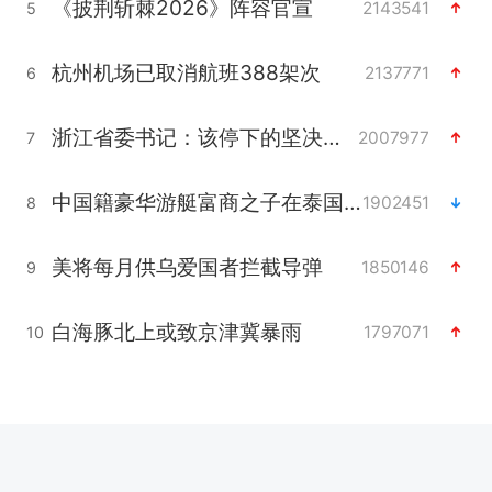
《披荆斩棘2026》阵容官宣
2143541
5
杭州机场已取消航班388架次
2137771
6
浙江省委书记：该停下的坚决停下来
2007977
7
中国籍豪华游艇富商之子在泰国被杀
1902451
8
美将每月供乌爱国者拦截导弹
1850146
9
白海豚北上或致京津冀暴雨
1797071
10