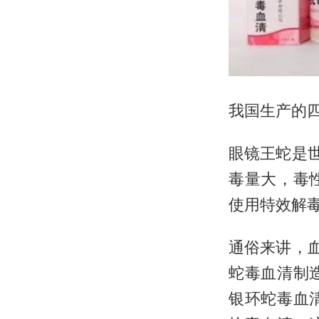
我国生产的
眼镜王蛇是
毒量大，毒
使用特效解
通俗来讲，
蛇毒血清制
银环蛇毒血