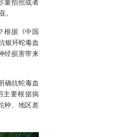
尽量拍照或者
亚。
？根据《中国
“抗银环蛇毒血
神经损害带来
明确抗蛇毒血
用主要根据病
蛇种、地区差