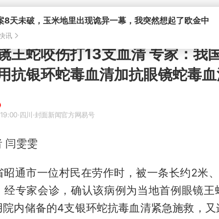
镜王蛇咬伤打13支血清 专家：我
用抗银环蛇毒血清加抗眼镜蛇毒血
19:00
·四川
·封面新闻官方网易号
 闫雯雯
省昭通市一位村民在劳作时，被一条长约2米、
。经专家会诊，确认该病例为当地首例眼镜王
用院内储备的4支银环蛇抗毒血清紧急施救，又