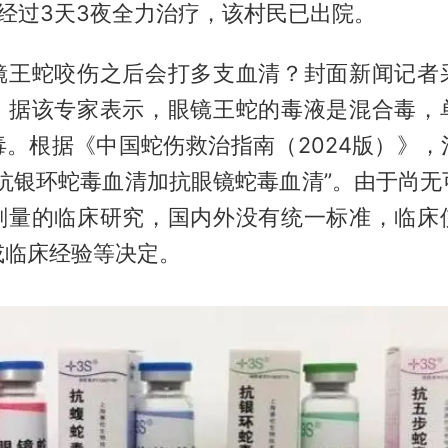
经过3天3夜全力治疗，该村民已出院。
镜王蛇咬伤之后会打多支血清？封面新闻记者
。据该专家表示，眼镜王蛇的毒液是混合毒，
毒。根据《中国蛇伤救治指南（2024版）》，
用抗银环蛇毒血清加抗
眼镜蛇
毒血清”。由于尚无
剂量的临床研究，国内外没有统一标准，临床
或临床经验等决定。