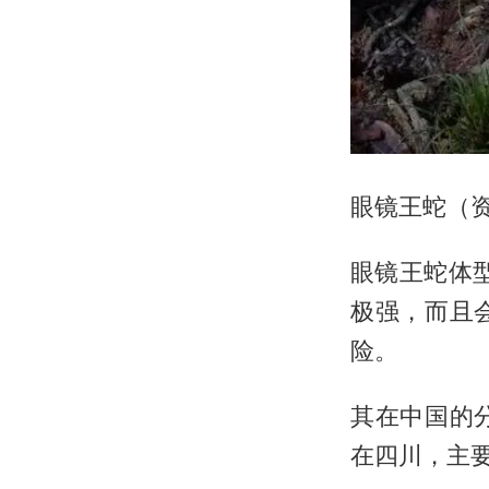
眼镜王蛇（资
眼镜王蛇体
极强，而且
险。
其在中国的
在四川，主