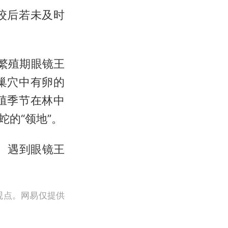
咬后若未及时
繁殖期眼镜王
巢穴中有卵的
殖季节在林中
的“领地”。
。遇到眼镜王
观点。网易仅提供