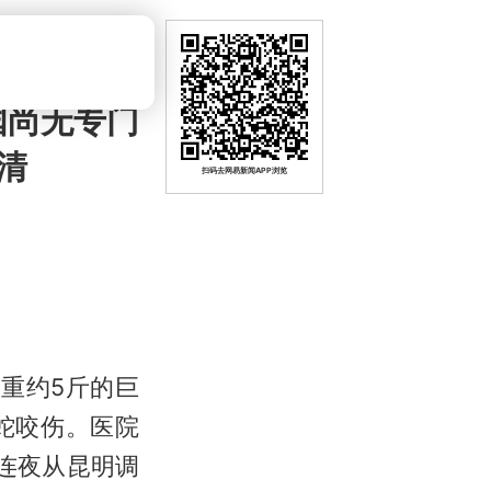
国尚无专门
清
扫码去网易新闻APP浏览
重约5斤的巨
蛇咬伤。医院
连夜从昆明调